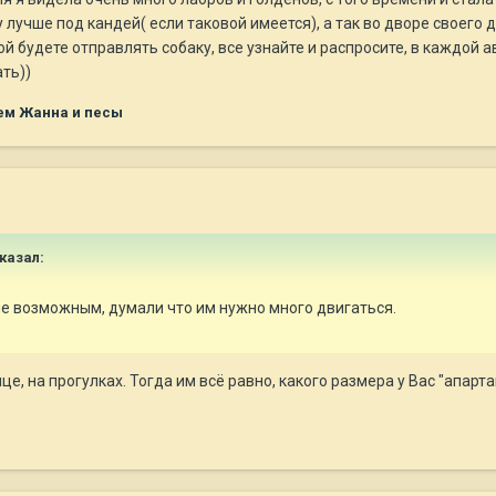
 лучше под кандей( если таковой имеется), а так во дворе своего 
ой будете отправлять собаку, все узнайте и распросите, в каждо
ть))
ем Жанна и песы
сказал:
не возможным, думали что им нужно много двигаться.
це, на прогулках. Тогда им всё равно, какого размера у Вас "апарта