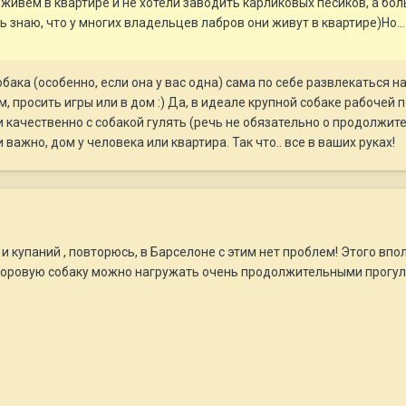
 живем в квартире и не хотели заводить карликовых песиков, а бо
ь знаю, что у многих владельцев лабров они живут в квартире)Но...
бака (особенно, если она у вас одна) сама по себе развлекаться н
, просить игры или в дом :) Да, в идеале крупной собаке рабочей 
ли качественно с собакой гулять (речь не обязательно о продолжит
 важно, дом у человека или квартира. Так что.. все в ваших руках!
 купаний , повторюсь, в Барселоне с этим нет проблем! Этого впол
доровую собаку можно нагружать очень продолжительными прогул