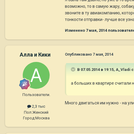
возможно, то в самую жару, собаку
звоните в ту авиакомпанию, котор
тонкости отправки- лучше все узна
Изменено
7 мая, 2014
пользовател
Алла и Кики
Опубликовано
7 мая, 2014
В 07.05.2014 в 19:15, A_Vladi 
а больших в квартире считали 
Пользователи.
Много двигаться им нужно - на ули
2,3 тыс
Пол:
Женский
Город:
Москва