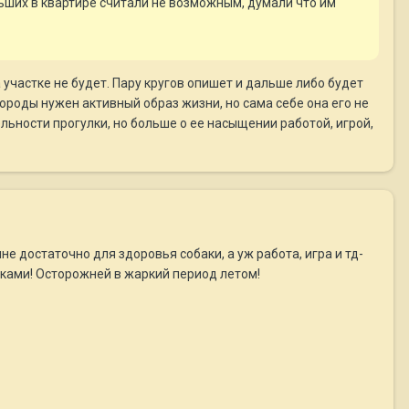
льших в квартире считали не возможным, думали что им
а участке не будет. Пару кругов опишет и дальше либо будет
породы нужен активный образ жизни, но сама себе она его не
ельности прогулки, но больше о ее насыщении работой, игрой,
не достаточно для здоровья собаки, а уж работа, игра и тд-
ками! Осторожней в жаркий период летом!