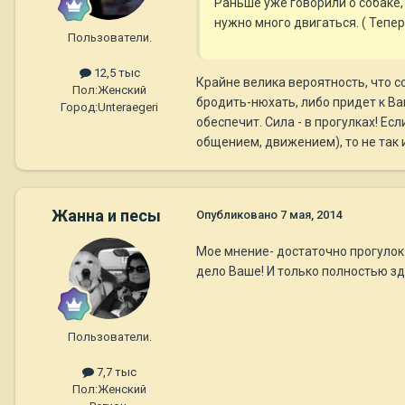
Раньше уже говорили о собаке,
нужно много двигаться. ( Тепер
Пользователи.
12,5 тыс
Крайне велика вероятность, что со
Пол:
Женский
бродить-нюхать, либо придет к Вам
Город:
Unteraegeri
обеспечит. Сила - в прогулках! Ес
общением, движением), то не так и
Жанна и песы
Опубликовано
7 мая, 2014
Мое мнение- достаточно прогулок и
дело Ваше! И только полностью з
Пользователи.
7,7 тыс
Пол:
Женский