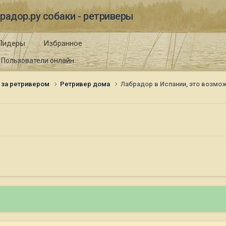
радор.ру собаки - ретриверы
Лидеры
Избранное
Пользователи онлайн
 за ретривером
Ретривер дома
Лабрадор в Испании, это возмо