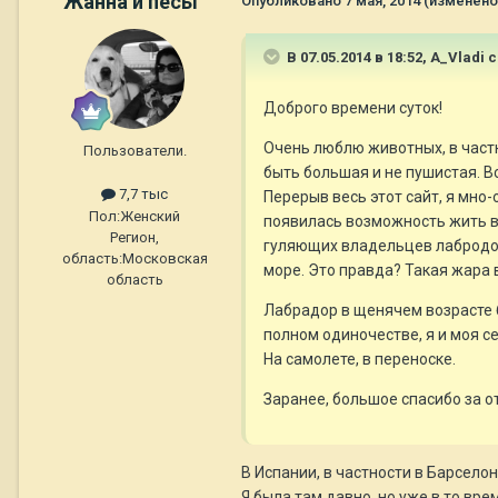
Жанна и песы
Опубликовано
7 мая, 2014
(изменено
В 07.05.2014 в 18:52, A_Vladi 
Доброго времени суток!
Очень люблю животных, в частн
Пользователи.
быть большая и не пушистая. В
7,7 тыс
Перерыв весь этот сайт, я мно-
Пол:
Женский
появилась возможность жить в 
Регион,
гуляющих владельцев лабродоро
область:
Московская
море. Это правда? Такая жара 
область
Лабрадор в щенячем возрасте б
полном одиночестве, я и моя с
На самолете, в переноске.
Заранее, большое спасибо за о
В Испании, в частности в Барселон
Я была там давно, но уже в то вре