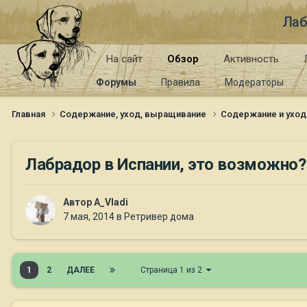
Лаб
На сайт
Обзор
Активность
Форумы
Правила
Модераторы
Главная
Содержание, уход, выращивание
Содержание и уход
Лабрадор в Испании, это возможно?
Автор
A_Vladi
7 мая, 2014
в
Ретривер дома
1
2
ДАЛЕЕ
Страница 1 из 2