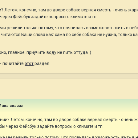
и? Летом, конечно, там во дворе собаке верная смерть - очень жа
 через Фейсбук задайте вопросы о климате и тп.
мы решили только потому, что появилась возможность жить в небол
 читаются Ваши слова как: сама по себе собака не нужна, только к
о, главное, приучить воду не пить оттуда :)
 - почитайте
этот
раздел.
 Мика сказал:
ании? Летом, конечно, там во дворе собаке верная смерть - очень 
бы через Фейсбук задайте вопросы о климате и тп.
ка мы решили только потому, что появилась возможность жить в не