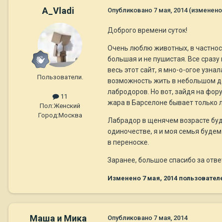
A_Vladi
Опубликовано
7 мая, 2014
(изменено
Доброго времени суток!
Очень люблю животных, в частност
большая и не пушистая. Все сразу
весь этот сайт, я мно-о-огое узна
Пользователи.
возможность жить в небольшом до
лабродоров. Но вот, зайдя на фор
11
жара в Барселоне бывает только л
Пол:
Женский
Город:
Москва
Лабрадор в щенячем возрасте буде
одиночестве, я и моя семья будем 
в переноске.
Заранее, большое спасибо за отве
Изменено
7 мая, 2014
пользователе
Маша и Мика
Опубликовано
7 мая, 2014