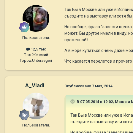
Так Вы в Москве или уже в Испани
съездите на выставку или хотя бы
Но вообще, фраза "завести щенка 
может, Вы другое имели в виду, но
Пользователи.
временной?
12,5 тыс
А в море купаться очень даже можн
Пол:
Женский
Город:
Unteraegeri
Что касается перелетов и прочего
A_Vladi
Опубликовано
7 мая, 2014
В 07.05.2014 в 19:02, Маша и
Так Вы в Москве или уже в Исп
съездите на выставку или хотя 
Пользователи.
Но вообще, фраза "завести щен