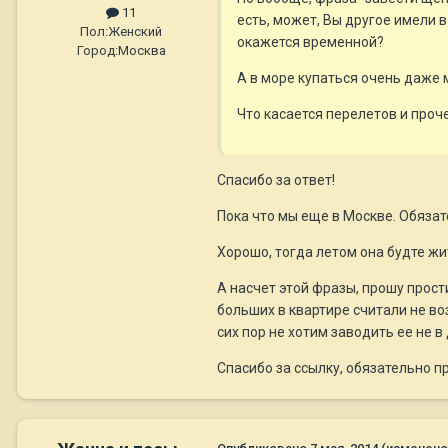
11
есть, может, Вы другое имели в
Пол:
Женский
окажется временной?
Город:
Москва
А в море купаться очень даже м
Что касается перелетов и проч
Спасибо за ответ!
Пока что мы еще в Москве. Обязат
Хорошо, тогда летом она будте ж
А насчет этой фразы, прошу прост
больших в квартире считали не во
сих пор не хотим заводить ее не в
Спасибо за ссылку, обязательно п