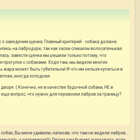
с о заведении щенка. Главный критерий - собака должна
ились на лабродоре, так как хаски слишком волосатенькая.
жилась: завести щенка мы решили только потому, что
я прогулок с собаками. Ходя там, мы видели многих
ы жара может быть губительна! И что им нельзя купаться в
еплая, иногда холодная.
оре. ( Конечно, не в качестве будочной собаки, НЕ в
И еще вопрос, что нужно для перевозки лабров за границу?
собак, Вы меня удивили, написав, что там не видели лабров...
а мечтать о ретриверах!)) Летом там бывает жарковато, если