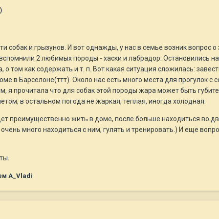
)
и собак и грызунов. И вот однажды, у нас в семье возник вопрос о
 вспомнили 2 любимых породы - хаски и лабрадор. Остановились на
ла, о том как содержать и т. п. Вот какая ситуация сложилась: зав
ме в Барселоне(ттт). Около нас есть много места для прогулок с
ум, я прочитала что для собак этой породы жара может быть губите
етом, в остальном погода не жаркая, теплая, иногда холодная.
т преимущественно жить в доме, после больше находиться во двор
очень много находиться с ним, гулять и тренировать.) И еще вопро
ты.
м A_Vladi