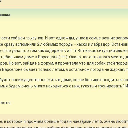
)
сказал:
ости собак и грызунов. И вот однажды, у нас в семье возник вопро
се сразу вспомнили 2 любимых породы - хаски и лабрадор. Останов
о-огое узнала, о том как содержать и т. п. Вот какая ситуация сло
небольшом доме в Барселоне(ттт). Около нас есть много места дл
в. Но вот, зайдя на форум, я прочитала что для собак этой пород
в Барселоне бывает только летом, в остальном погода не жаркая, т
удет преимущественно жить в доме, после больше находиться во дв
емья будем очень много находиться с ним, гулять и тренировать.) 
тветы.
е, в которой я прожила больше года и наездами лет 5, очень любят 
мя я видела очень много лабров и голденов, с того времени и стал