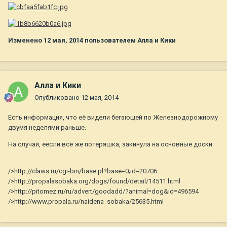
Изменено
12 мая, 2014
пользователем Алла и Кики
Алла и Кики
Опубликовано
12 мая, 2014
Есть информация, что её видели бегающей по Железнодорожному
двумя неделями раньше.
На случай, еесли всё же потеряшка, закинула на основные доски:
/>http://claws.ru/cgi-bin/base.pl?base=0;id=20706
/>http://propalasobaka.org/dogs/found/detail/14511.html
/>http://pitomez.ru/ru/advert/goodadd/?animal=dog&id=496594
/>http://www.propala.ru/naidena_sobaka/25635.html