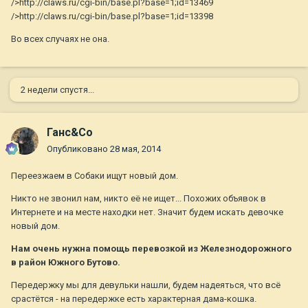
/>http://claws.ru/cgi-bin/base.pl?base=1;id=13469
/>http://claws.ru/cgi-bin/base.pl?base=1;id=13398
Во всех случаях не она.
2 недели спустя...
Ганс&Co
Опубликовано
28 мая, 2014
Переезжаем в Собаки ищут новый дом.
Никто не звонил нам, никто её не ищет... Похожих объявок в
Интернете и на месте находки нет. Значит будем искать девочке
новый дом.
Нам очень нужна помощь перевозкой из Железнодорожного
в район Южного Бутово.
Передержку мы для девульки нашли, будем надеяться, что всё
срастётся - на передержке есть характерная дама-кошка.