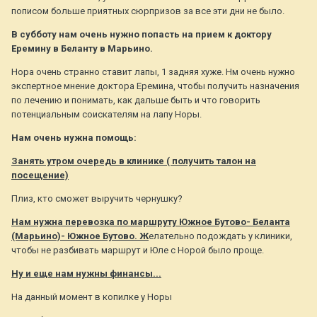
пописом больше приятных сюрпризов за все эти дни не было.
В субботу нам очень нужно попасть на прием к доктору
Еремину в Беланту в Марьино.
Нора очень странно ставит лапы, 1 задняя хуже. Нм очень нужно
экспертное мнение доктора Еремина, чтобы получить назначения
по лечению и понимать, как дальше быть и что говорить
потенциальным соискателям на лапу Норы.
Нам очень нужна помощь:
Занять утром очередь в клинике ( получить талон на
посещение)
Плиз, кто сможет выручить чернушку?
Нам нужна перевозка по маршруту Южное Бутово- Беланта
(Марьино)- Южное Бутово. Ж
елательно подождать у клиники,
чтобы не разбивать маршрут и Юле с Норой было проще.
Ну и еще нам нужны финансы...
На данный момент в копилке у Норы