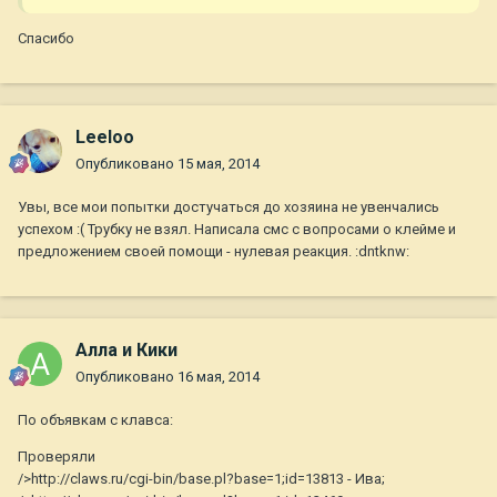
Спасибо
Leeloo
Опубликовано
15 мая, 2014
Увы, все мои попытки достучаться до хозяина не увенчались
успехом :( Трубку не взял. Написала смс с вопросами о клейме и
предложением своей помощи - нулевая реакция. :dntknw:
Алла и Кики
Опубликовано
16 мая, 2014
По объявкам с клавса:
Проверяли
/>http://claws.ru/cgi-bin/base.pl?base=1;id=13813 - Ива;