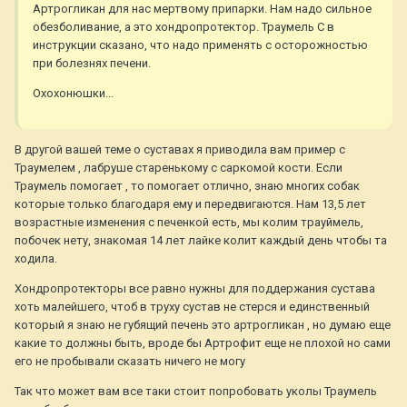
Артрогликан для нас мертвому припарки. Нам надо сильное
обезболивание, а это хондропротектор. Траумель С в
инструкции сказано, что надо применять с осторожностью
при болезнях печени.
Охохонюшки...
В другой вашей теме о суставах я приводила вам пример с
Траумелем , лабруше старенькому с саркомой кости. Если
Траумель помогает , то помогает отлично, знаю многих собак
которые только благодаря ему и передвигаются. Нам 13,5 лет
возрастные изменения с печенкой есть, мы колим трауймель,
побочек нету, знакомая 14 лет лайке колит каждый день чтобы та
ходила.
Хондропротекторы все равно нужны для поддержания сустава
хоть малейшего, чтоб в труху сустав не стерся и единственный
который я знаю не губящий печень это артрогликан , но думаю еще
какие то должны быть, вроде бы Артрофит еще не плохой но сами
его не пробывали сказать ничего не могу
Так что может вам все таки стоит попробовать уколы Траумель