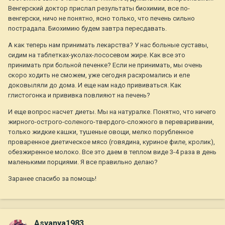
Венгерский доктор прислал результаты биохимии, все по-
венгерски, ничо не понятно, ясно только, что печень сильно
пострадала. Биохимию будем завтра пересдавать.
А как теперь нам принимать лекарства? У нас больные суставы,
сидим на таблетках-уколах-лососевом жире. Как все это
принимать при больной печенке? Если не принимать, мы очень
скоро ходить не сможем, уже сегодня расхромались и еле
доковыляли до дома. И еще нам надо прививаться. Как
глистогонка и прививка повлияют на печень?
И еще вопрос насчет диеты. Мы на натуралке. Понятно, что ничего
жирного-острого-соленого-твердого-сложного в переваривании,
только жидкие кашки, тушеные овощи, мелко порубленное
проваренное диетическое мясо (говядина, куриное филе, кролик),
обезжиренное молоко. Все это даем в теплом виде 3-4 раза в день
маленькими порциями. Я все правильно делаю?
Заранее спасибо за помощь!
Asyanya1983