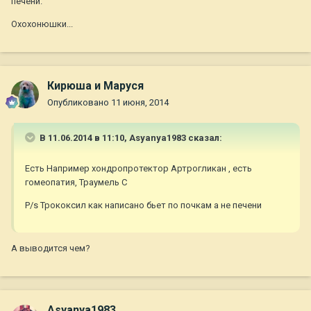
печени.
Охохонюшки...
Кирюша и Маруся
Опубликовано
11 июня, 2014
В 11.06.2014 в 11:10, Asyanya1983 сказал:
Есть Например хондропротектор Артрогликан , есть
гомеопатия, Траумель С
P/s Трококсил как написано бьет по почкам а не печени
А выводится чем?
Asyanya1983