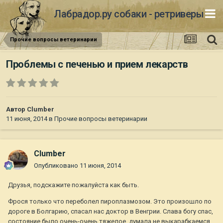
Лабрадор.ру собаки - ретриверы
Прочие вопросы ветеринарии
Проблемы с печенью и прием лекарств
Автор
Clumber
11 июня, 2014
в
Прочие вопросы ветеринарии
Clumber
Опубликовано
11 июня, 2014
Друзья, подскажите пожалуйста как быть.
Фрося только что переболел пироплазмозом. Это произошло по
дороге в Болгарию, спасал нас доктор в Венгрии. Слава богу спас,
состояние было очень-очень тяжелое, думала не выкарабкаемся.