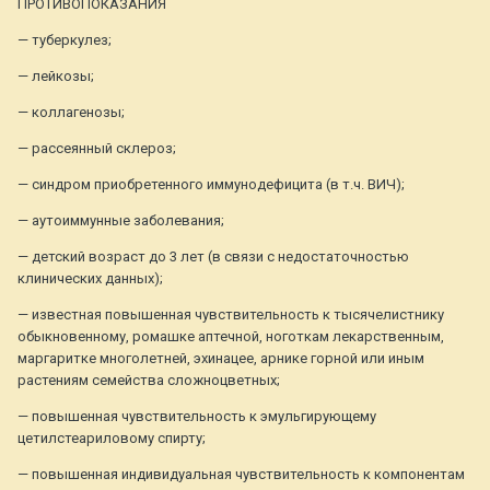
ПРОТИВОПОКАЗАНИЯ
— туберкулез;
— лейкозы;
— коллагенозы;
— рассеянный склероз;
— синдром приобретенного иммунодефицита (в т.ч. ВИЧ);
— аутоиммунные заболевания;
— детский возраст до 3 лет (в связи с недостаточностью
клинических данных);
— известная повышенная чувствительность к тысячелистнику
обыкновенному, ромашке аптечной, ноготкам лекарственным,
маргаритке многолетней, эхинацее, арнике горной или иным
растениям семейства сложноцветных;
— повышенная чувствительность к эмульгирующему
цетилстеариловому спирту;
— повышенная индивидуальная чувствительность к компонентам