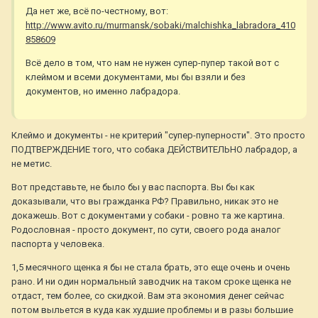
Да нет же, всё по-честному, вот:
http://www.avito.ru/murmansk/sobaki/malchishka_labradora_410
858609
Всё дело в том, что нам не нужен супер-пупер такой вот с
клеймом и всеми документами, мы бы взяли и без
документов, но именно лабрадора.
Клеймо и документы - не критерий "супер-пуперности". Это просто
ПОДТВЕРЖДЕНИЕ того, что собака ДЕЙСТВИТЕЛЬНО лабрадор, а
не метис.
Вот представьте, не было бы у вас паспорта. Вы бы как
доказывали, что вы гражданка РФ? Правильно, никак это не
докажешь. Вот с документами у собаки - ровно та же картина.
Родословная - просто документ, по сути, своего рода аналог
паспорта у человека.
1,5 месячного щенка я бы не стала брать, это еще очень и очень
рано. И ни один нормальный заводчик на таком сроке щенка не
отдаст, тем более, со скидкой. Вам эта экономия денег сейчас
потом выльется в куда как худшие проблемы и в разы большие