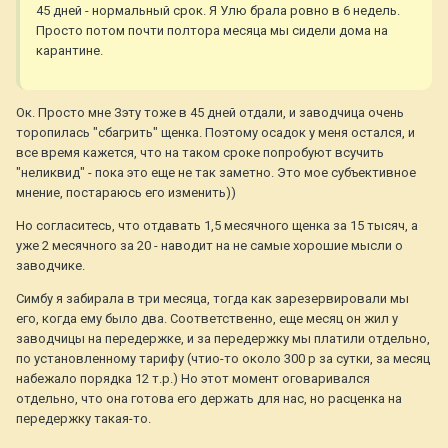
45 дней - нормальный срок. Я Улю брала ровно в 6 недель.
Просто потом почти полтора месяца мы сидели дома на
карантине.
Ок. Просто мне Зэту тоже в 45 дней отдали, и заводчица очень
торопилась "сбагрить" щенка. Поэтому осадок у меня остался, и
все время кажется, что на таком сроке попробуют всучить
"неликвид" - пока это еще не так заметно. Это мое субъективное
мнение, постараюсь его изменить))
Но согласитесь, что отдавать 1,5 месячного щенка за 15 тысяч, а
уже 2 месячного за 20 - наводит на не самые хорошие мысли о
заводчике.
Симбу я забирала в три месяца, тогда как зарезервировали мы
его, когда ему было два. Соответственно, еще месяц он жил у
заводчицы на передержке, и за передержку мы платили отдельно,
по установленному тарифу (чтио-то около 300 р за сутки, за месяц
набежало порядка 12 т.р.) Но этот момент оговаривался
отдельно, что она готова его держать для нас, но расценка на
передержку такая-то.