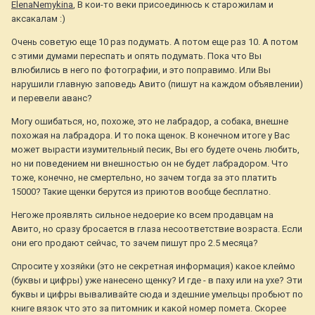
ElenaNemykina
, В кои-то веки присоединюсь к старожилам и
аксакалам :)
Очень советую еще 10 раз подумать. А потом еще раз 10. А потом
с этими думами переспать и опять подумать. Пока что Вы
влюбились в него по фотографии, и это поправимо. Или Вы
нарушили главную заповедь Авито (пишут на каждом объявлении)
и перевели аванс?
Могу ошибаться, но, похоже, это не лабрадор, а собака, внешне
похожая на лабрадора. И то пока щенок. В конечном итоге у Вас
может вырасти изумительный песик, Вы его будете очень любить,
но ни поведением ни внешностью он не будет лабрадором. Что
тоже, конечно, не смертельно, но зачем тогда за это платить
15000? Такие щенки берутся из приютов вообще бесплатно.
Негоже проявлять сильное недоерие ко всем продавцам на
Авито, но сразу бросается в глаза несоответствие возраста. Если
они его продают сейчас, то зачем пишут про 2.5 месяца?
Спросите у хозяйки (это не секретная информация) какое клеймо
(буквы и цифры) уже нанесено щенку? И где - в паху или на ухе? Эти
буквы и цифры вываливайте сюда и здешние умельцы пробьют по
книге вязок что это за питомник и какой номер помета. Скорее