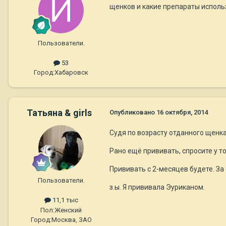
щенков и какие препараты исполь
Пользователи.
53
Город:
Хабаровск
Татьяна & girls
Опубликовано
16 октября, 2014
Судя по возрасту отданного щенка,
Рано ещё прививать, спросите у то
Прививать с 2-месяцев будете. За 
Пользователи.
з.ы. Я прививала Эуриканом.
11,1 тыс
Пол:
Женский
Город:
Москва, ЗАО