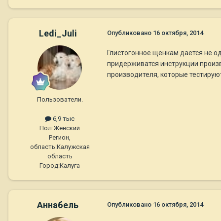
Ledi_Juli
Опубликовано
16 октября, 2014
Глистогонное щенкам дается не од
придерживатся инструкции произв
производителя, которые тестируют
Пользователи.
6,9 тыс
Пол:
Женский
Регион,
область:
Калужская
область
Город:
Калуга
Aннaбель
Опубликовано
16 октября, 2014