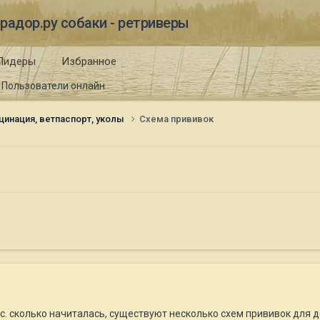
радор.ру собаки - ретриверы
Лидеры
Избранное
Пользователи онлайн
цинация, ветпаспорт, уколы
Схема прививок
с. сколько начиталась, существуют несколько схем прививок для д