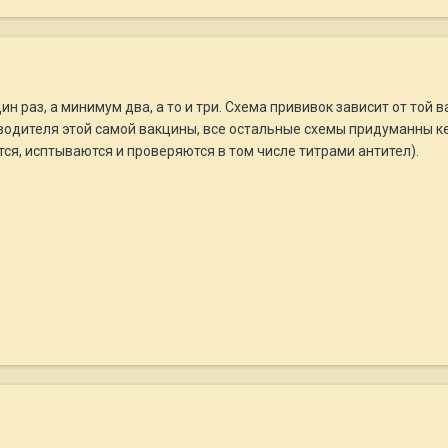
ин раз, а минимум два, а то и три. Схема прививок зависит от то
одителя этой самой вакцины, все остальные схемы придуманны ке
ся, исптываются и проверяются в том числе титрами антител).