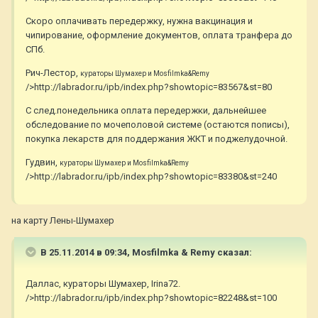
Скоро оплачивать передержку, нужна вакцинация и
чипирование, оформление документов, оплата транфера до
СПб.
Рич-Лестор,
кураторы Шумахер и Mosfilmka&Remy
/>http://labrador.ru/ipb/index.php?showtopic=83567&st=80
С след.понедельника оплата передержки, дальнейшее
обследование по мочеполовой системе (остаются пописы),
покупка лекарств для поддержания ЖКТ и поджелудочной.
Гудвин,
кураторы Шумахер и Mosfilmka&Remy
/>http://labrador.ru/ipb/index.php?showtopic=83380&st=240
на карту Лены-Шумахер
В 25.11.2014 в 09:34, Mosfilmka & Remy сказал:
Даллас, кураторы Шумахер, Irina72.
/>http://labrador.ru/ipb/index.php?showtopic=82248&st=100