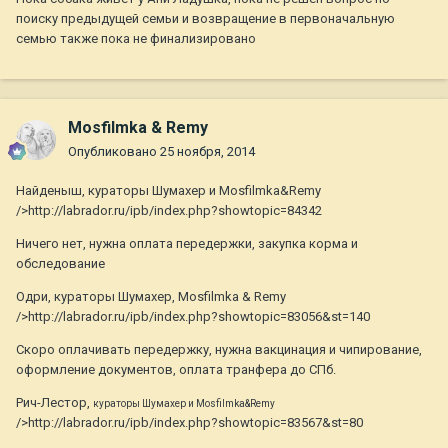
поиску предыдущей семьи и возвращение в первоначальную
семью также пока не финализировано
Mosfilmka & Remy
Опубликовано
25 ноября, 2014
Найденыш, кураторы Шумахер и Mosfilmka&Remy
/>http://labrador.ru/ipb/index.php?showtopic=84342
Ничего нет, нужна оплата передержки, закупка корма и
обследование
Одри, кураторы Шумахер, Mosfilmka & Remy
/>http://labrador.ru/ipb/index.php?showtopic=83056&st=140
Скоро оплачивать передержку, нужна вакцинация и чипирование,
оформление документов, оплата транфера до СПб.
Рич-Лестор,
кураторы Шумахер и Mosfilmka&Remy
/>http://labrador.ru/ipb/index.php?showtopic=83567&st=80