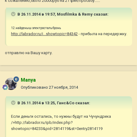
к сожалению,было 20000руб на 21 фин/просьбу......
В 26.11.2014 в 19:57, Mosfilmka & Remy сказал:
12.найденыш электросталь бронь
http://labrador.ru/i...showtopic=84342
- прибыла на передержку.
отправлю на Вашу карту.
Manya
Опубликовано
27 ноября, 2014
В 26.11.2014 в 13:25, Ганс&Co сказал:
Если деньги остались, то нужны будут на Чучундрика
/>http://labrador.ru/ipb/index.php?
showtopic=84233&pid=2814119&st=0entry2814119