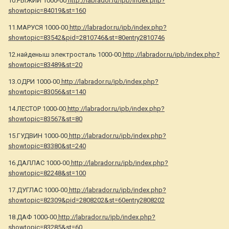
10.РЫЖИЙ 1000-00
http://labrador.ru/ipb/index.php?
showtopic=84019&st=160
11.МАРУСЯ 1000-00
http://labrador.ru/ipb/index.php?
showtopic=83542&pid=2810746&st=80entry2810746
12.найденыш электросталь 1000-00
http://labrador.ru/ipb/index.php?
showtopic=83489&st=20
13.ОДРИ 1000-00
http://labrador.ru/ipb/index.php?
showtopic=83056&st=140
14.ЛЕСТОР 1000-00
http://labrador.ru/ipb/index.php?
showtopic=83567&st=80
15.ГУДВИН 1000-00
http://labrador.ru/ipb/index.php?
showtopic=83380&st=240
16.ДАЛЛАС 1000-00
http://labrador.ru/ipb/index.php?
showtopic=82248&st=100
17.ДУГЛАС 1000-00
http://labrador.ru/ipb/index.php?
showtopic=82309&pid=2808202&st=60entry2808202
18.ДАФ 1000-00
http://labrador.ru/ipb/index.php?
showtopic=83285&st=60