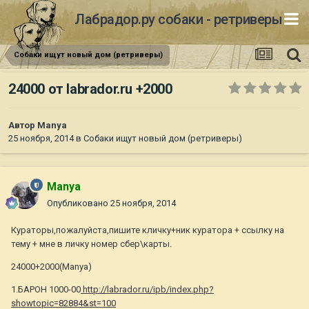
Лабрадор.ру собаки - ретриверы
Собаки ищут новый дом (ретриверы)
24000 от labrador.ru +2000
Автор
Manya
25 ноября, 2014
в
Собаки ищут новый дом (ретриверы)
Manya
Опубликовано
25 ноября, 2014
Кураторы,пожалуйста,пишите кличку+ник куратора + ссылку на
тему + мне в личку номер сбер\карты.
24000+2000(Manya)
1.БАРОН 1000-00
http://labrador.ru/ipb/index.php?
showtopic=82884&st=100