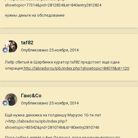
showtopic=77314&pid=2812824&st=840entry2812824
нужны деньги на обследование
taf82
Опубликовано
25 ноября, 2014
Лабр сбитый в Щербинке куратор taf82 предстоит еще одна
операция
http://labrador.ru/ipb/index.php?showtopic=84019&st=120
Ганс&Co
Опубликовано
25 ноября, 2014
Ещё нужна денежка на голденшу Марусю 10-ти лет
/>http://labrador.ru/ipb/index.php?
showtopic=83542&pid=2810746&st=80entry2810746
Пока собака живёт у Ани Ладушка, пока не решен вопрос по