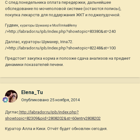
С след.понедельника оплата передержки, дальнейшее
обследование по мочеполовой системе (остаются пописы),
покупка лекарств для поддержания ЖКТ и поджелудочной.
Гудвин,
кураторы Шумахер и Mosfilmka&Remy
/>http://labrador.ru/ipb/index.php?showtopic=83380&st=240
Даллас, кураторы Шумахер, Irina72.
/>http://labrador.ru/ipb/index.php?showtopic=82248&st=100
Предстоит закупка корма и попозже сдача анализов на предмет
динамики показателей печени.
Elena_Tu
Опубликовано
25 ноября, 2014
Дуглас
http://labrador.ru/ipb/index.php?
showtopic=82309&pid=2808202&st=60entry2808202
Куратор Алла и Кики. Отчёт будет обновлен сегодня.