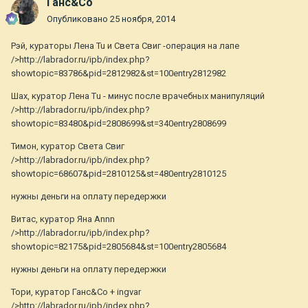
Ганс&Co
Опубликовано
25 ноября, 2014
Рэй, кураторы Лена Tu и Света Свиг -операция на лапе
/>http://labrador.ru/ipb/index.php?
showtopic=83786&pid=2812982&st=100entry2812982
Шах, куратор Лена Тu - минус после врачебных манипуляций
/>http://labrador.ru/ipb/index.php?
showtopic=83480&pid=2808699&st=340entry2808699
Тимон, куратор Света Свиг
/>http://labrador.ru/ipb/index.php?
showtopic=68607&pid=2810125&st=480entry2810125
нужны деньги на оплату передержки
Витас, куратор Яна Annn
/>http://labrador.ru/ipb/index.php?
showtopic=82175&pid=2805684&st=100entry2805684
нужны деньги на оплату передержки
Тори, куратор Ганс&Co + ingvar
/>http://labrador.ru/ipb/index.php?