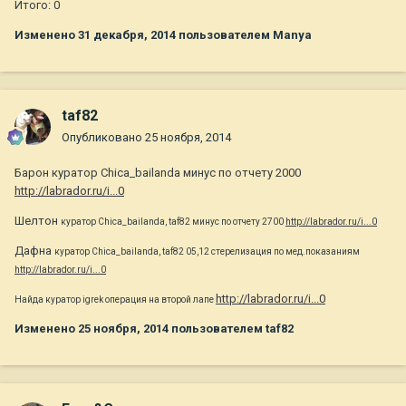
Итого: 0
Изменено
31 декабря, 2014
пользователем Manya
taf82
Опубликовано
25 ноября, 2014
Барон куратор Chica_bailanda минус по отчету 2000
http://labrador.ru/i...0
Шелтон
куратор Chica_bailanda, taf82
минус по отчету 2700
http://labrador.ru/i...0
Дафна
куратор Chica_bailanda, taf82 05,12 стерелизация по мед.показаниям
http://labrador.ru/i...0
http://labrador.ru/i...0
Найда куратор
igrek операция на второй лапе
Изменено
25 ноября, 2014
пользователем taf82