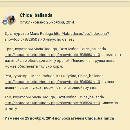
Chica_bailanda
Опубликовано
25 ноября, 2014
Даф, куратор Maria Raduga
http://labrador.ru/ipb/index.php?
showtopic=83285&st=0
минус по отчету
Крис, кураторы Maria Raduga, Катя Кубло, Chica_bailanda
http://labrador.ru/ipb/index.php?showtopic=83868&st=0
, предстоят
дальнейшие обследования у врачей. Пенсионная группа пока
может обеспечить только корм.
Ред, кураторы Maria Raduga, Катя Кубло, Chica_bailanda
http://labrador.ru/ipb/index.php?showtopic=83606&st=0
, нужны
деньги на вет. нужды, корм - от пенсионной группы.
Том, кураторы Maria Raduga, Катя Кубло, Chica_bailanda
http://labrador.ru/ipb/index.php?showtopic=83582&st=0
, минус по
отчету
Изменено
25 ноября, 2014
пользователем Chica_bailanda