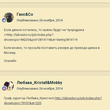
Ганс&Co
Опубликовано
26 ноября, 2014
Если деньги остались, то нужны будут на Чучундрика
/>http://labrador.ru/ipb/index.php?
showtopic=84233&pid=2814119&st=0entry2814119
Если можно, то просьба поставить резерв до приезда щенка в
Москву.
Спасибо
Любава_Kristall&Mobby
Опубликовано
26 ноября, 2014
Граф, куратор Любава_Кристалл
http://labrador.ru/ipb/index.php?
showtopic=79101&st=220