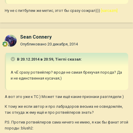
Ну не с питбулем же метис, этот бы сразу сожрал)))
[sarcazm]
Sean Connery
Опубликовано
20 декабря, 2014
В 20.12.2014 в 20:59, Tierni сказал:
А чЁ сразу ротвейлер? вроде не самая брехучая порода? Да
и не единственная кусачая;)
А вот это уже к ТС ) Может там ещё какие признаки разглядели )
К тому же если автор и про лабрадоров весьма не осведомлён,
так откуда ж ему ещё и про ротвейлеров знать?
P.S. Против ротвейлеров сама ничего не имею, я как бы фанат этой
породы :blush2: