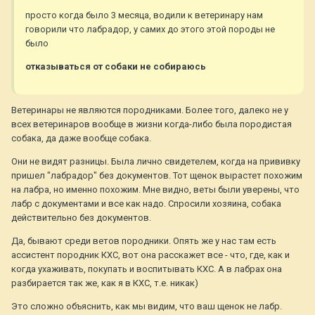
просто когда было 3 месяца, водили к ветеринару нам
говорили что лабрадор, у самих до этого этой породы не
было
отказываться от собаки не собираюсь
Ветеринары не являются породниками. Более того, далеко не у
всех ветеринаров вообще в жизни когда-либо была породистая
собака, да даже вообще собака.
Они не видят разницы. Была лично свидетелем, когда на прививку
пришел "лабрадор" без документов. Тот щенок вырастет похожим
на лабра, но именно похожим. Мне видно, веты были уверены, что
лабр с документами и все как надо. Спросили хозяина, собака
действительно без документов.
Да, бывают среди ветов породники. Опять же у нас там есть
ассистент породник КХС, вот она расскажет все - что, где, как и
когда ухаживать, покупать и воспитывать КХС. А в лабрах она
разбирается так же, как я в КХС, т.е. никак)
Это сложно объяснить, как мы видим, что ваш щенок не лабр.