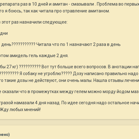
парата раз в 10 дней и амитан - смазывали . Проблема во первых в
го я боюсь, так как читала про отравление амитаном.
 этот раз назначили следующее:
 дни
 день??????????? Читала что по 1 назначают 2 раза в день
отом амидель гель каждые 2 дня.
обы 27 кг) ?????????? Вот тут больше всего вопросов. В анотации н
????????? Я собаку не угроблю????? Дозу написано правильно надо
 такие дозы не действуют, они очень малы. Нашла отзывы лечения котов,
ще сказали что в промежутках между гелем можно морду йодом маза
тразой намазали 4 дня назад. По идее сегодня надо остальное начи
 Жду любых мнений!
нено)