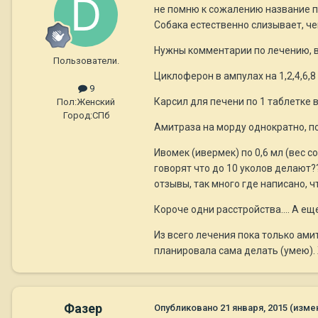
не помню к сожалению название пре
Собака естественно слизывает, че
Нужны комментарии по лечению, в
Пользователи.
Циклоферон в ампулах на 1,2,4,6,8
9
Карсил для печени по 1 таблетке в
Пол:
Женский
Город:
СПб
Амитраза на морду однократно, п
Ивомек (ивермек) по 0,6 мл (вес с
говорят что до 10 уколов делают?
отзывы, так много где написано, что
Короче одни расстройства.... А е
Из всего лечения пока только ами
планировала сама делать (умею).
Фазер
Опубликовано
21 января, 2015
(изме