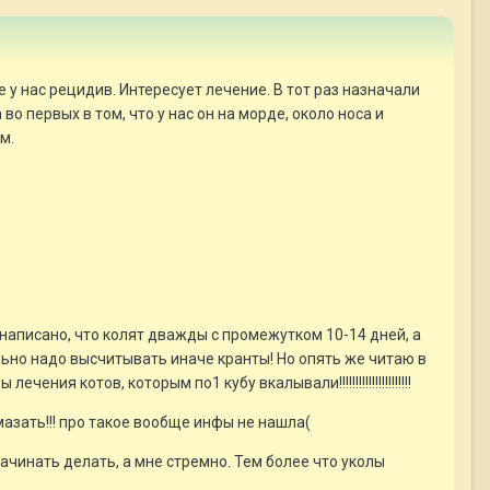
 у нас рецидив. Интересует лечение. В тот раз назначали
о первых в том, что у нас он на морде, около носа и
м.
и написано, что колят дважды с промежутком 10-14 дней, а
льно надо высчитывать иначе кранты! Но опять же читаю в
ия котов, которым по1 кубу вкалывали!!!!!!!!!!!!!!!!!!!!!!
азать!!! про такое вообще инфы не нашла(
ачинать делать, а мне стремно. Тем более что уколы