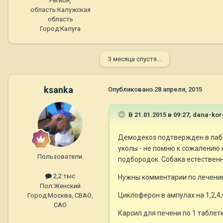
Регион,
область:
Калужская
область
Город:
Калуга
3 месяца спустя...
ksanka
Опубликовано
28 апреля, 2015
В 21.01.2015 в 09:27, dana-ko
Демодекоз подтвержден в лабор
уколы - не помню к сожалению н
Пользователи.
подбородок. Собака естественн
2,2 тыс
Нужны комментарии по лечению
Пол:
Женский
Циклоферон в ампулах на 1,2,4,
Город:
Москва, СВАО,
САО
Карсил для печени по 1 таблетк