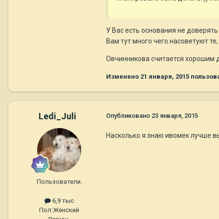
У Вас есть основания не доверять
Вам тут много чего насоветуют те, 
Овчинникова считается хорошим де
Изменено
21 января, 2015
пользов
Ledi_Juli
Опубликовано
23 января, 2015
Насколько я знаю ивомек лучше вы
Пользователи.
6,9 тыс
Пол:
Женский