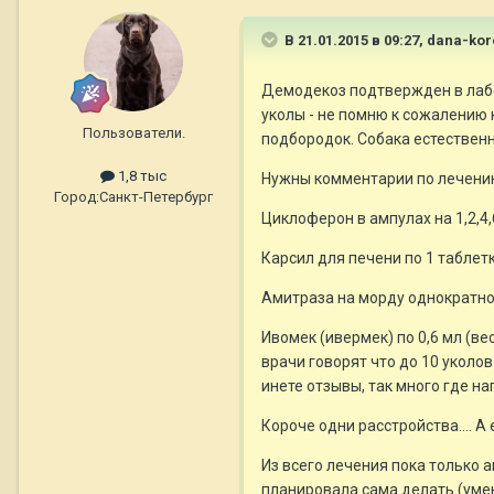
В 21.01.2015 в 09:27, dana-ko
Демодекоз подтвержден в лабор
уколы - не помню к сожалению н
Пользователи.
подбородок. Собака естественн
1,8 тыс
Нужны комментарии по лечению
Город:
Санкт-Петербург
Циклоферон в ампулах на 1,2,4,
Карсил для печени по 1 таблетк
Амитраза на морду однократно
Ивомек (ивермек) по 0,6 мл (ве
врачи говорят что до 10 уколо
инете отзывы, так много где напи
Короче одни расстройства.... 
Из всего лечения пока только 
планировала сама делать (уме