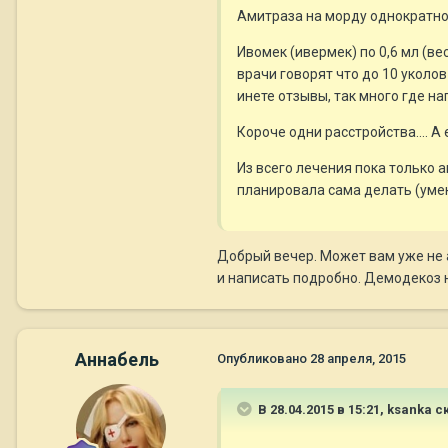
Амитраза на морду однократно
Ивомек (ивермек) по 0,6 мл (ве
врачи говорят что до 10 уколо
инете отзывы, так много где напи
Короче одни расстройства.... 
Из всего лечения пока только 
планировала сама делать (уме
Добрый вечер. Может вам уже не 
и написать подробно. Демодекоз н
Aннaбель
Опубликовано
28 апреля, 2015
В 28.04.2015 в 15:21, ksanka с