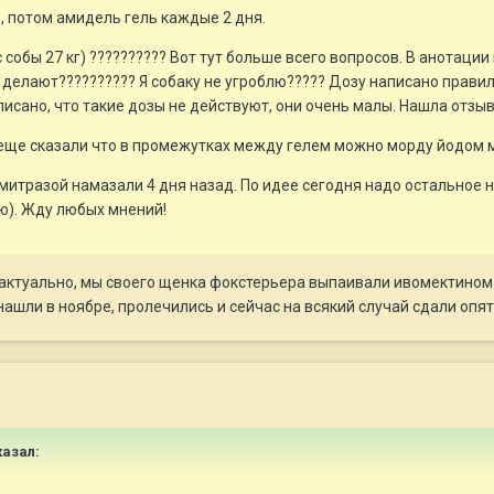
, потом амидель гель каждые 2 дня.
с собы 27 кг) ?????????? Вот тут больше всего вопросов. В анотаци
в делают?????????? Я собаку не угроблю????? Дозу написано прави
сано, что такие дозы не действуют, они очень малы. Нашла отзывы лечен
А еще сказали что в промежутках между гелем можно морду йодом м
амитразой намазали 4 дня назад. По идее сегодня надо остальное н
ю). Жду любых мнений!
актуально, мы своего щенка фокстерьера выпаивали ивомектином 
ашли в ноябре, пролечились и сейчас на всякий случай сдали опят
казал: