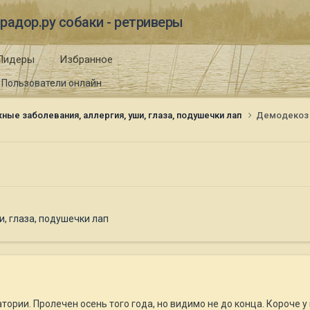
радор.ру собаки - ретриверы
Лидеры
Избранное
Пользователи онлайн
ные заболевания, аллергия, уши, глаза, подушечки лап
Демодекоз
, глаза, подушечки лап
рии. Пролечен осень того года, но видимо не до конца. Короче у н