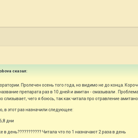
robova сказал:
атории. Пролечен осень того года, но видимо не до конца. Короче
азвание препарата раз в 10 дней и амитан - смазывали . Проблема в
о слизывает, чего я боюсь, так как читала про отравление амитано
, в этот раз назначили следующее:
6,8 дни
е в день??????????? Читала что по 1 назначают 2 раза в день