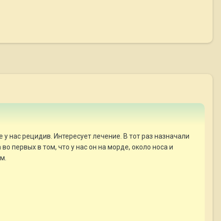
 у нас рецидив. Интересует лечение. В тот раз назначали
о первых в том, что у нас он на морде, около носа и
м.