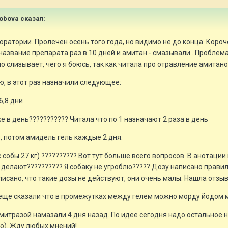
robova сказал:
атории. Пролечен осень того года, но видимо не до конца. Короче
азвание препарата раз в 10 дней и амитан - смазывали . Проблема в
о слизывает, чего я боюсь, так как читала про отравление амитано
, в этот раз назначили следующее:
6,8 дни
е в день??????????? Читала что по 1 назначают 2 раза в день
, потом амидель гель каждые 2 дня.
с собы 27 кг) ?????????? Вот тут больше всего вопросов. В анотаци
в делают?????????? Я собаку не угроблю????? Дозу написано прави
сано, что такие дозы не действуют, они очень малы. Нашла отзывы лечен
А еще сказали что в промежутках между гелем можно морду йодом м
амитразой намазали 4 дня назад. По идее сегодня надо остальное н
ю). Жду любых мнений!