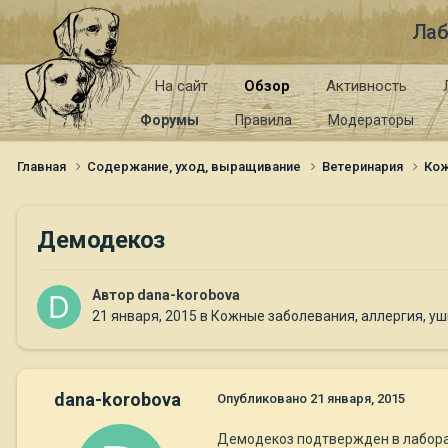
Лаб
На сайт
Обзор
Активность
Форумы
Правила
Модераторы
Главная
Содержание, уход, выращивание
Ветеринария
Кож
Демодекоз
Автор
dana-korobova
21 января, 2015
в
Кожные заболевания, аллергия, уши
dana-korobova
Опубликовано
21 января, 2015
Демодекоз подтвержден в лаборато