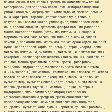
пачкаться уши и течь глаза. Перешли на холистик Now natural
Беззерновой для взрослых собак крупных пород с индейкой,
уткой и овощами, Ингредиенты: Филе индейки, свежие цельные
яйца, картофель, горошек, картофельная мука, тапиока,
натуральный ароматизатор, утиное филе, филе лосося, семена
льна, яблоки, сладкий картофель, фосфат кальция, рапсовое
масло, кокосовое масло (источники витамина Е), люцерна,
морковь, тыква, бананы, черника, клюква, ежевика, папайя,
чечевица, брокколи, шпинат, тыква, гранат, сухой корень цикория,
сушеные водоросли, карбонат кальция, натрия , хлорид калия,
витамины (витамин А, витамин D3, витамин Е, инозитол, ниацин, L-
аскорбил-2-полифосфатов (источник витамина С), D-пантотенат
кальция, мононитрат тиамина, бета-каротин, рибофлавин,
пиридоксин гидрохлорид, фолиевая кислота, биотин, витамин
В12), минералы (цинк метионин комплекс, цинка протеинат, железа
протеинат, меди протеинат, оксид цинка, марганца протеинат,
сульфат меди, сульфат железа, йодат кальция, оксид марганца,
селена, дрожжи ), таурин, DL-метионин, L-лизин, экстракт
водорослей, глюкозамин гидрохлорид, Lactobacillus,
Enterococcusfaecium, Aspergillus, дрожжевой экстракт,
новозеландские зеленые мидии, экстракт юкки Шидигера,
хондроитин сульфат, календулы, L-карнитин, сушеный розмарин,
экстракт зеленого чая, мята, петрушка, шиповник, одуванчик,