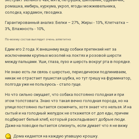
ромашка, имбирь, куркума, укроп, ягоды можжевельника,
солодка, кардамон, гвоздика.
Гарантированный анализ: Белки – 27%, Жиры - 13%, Клетчатка –
3%, Влажность - 10%,
По-моему состав выглядит очень аппетитно
Едим его 2 года. К внешнему виду собаки претензий нет за
исключением крупных мозолей на локтях и розовой шерсти
между пальцами. Уши, глаза, пузо и шерсть вокруг рта в порядке.
Не знаю есть ли связь с шерстью, периодически подлиниваем,
никак не отрастает пушистая шубка, но тут грешу на фурминатор,
полгода уже не пользуюсь - стало гуще.
Но что сильно смущает, что собака постоянно голодная и при
этом толстовата. Знаю что такая вечно голодная порода, но на
улице постоянно пытается схомячить, хотя знает что нельзя. И на
сытый и на голодный желудок не откажется от доп еды, причем
подбирает белый хлеб, который раскладывают добрые люди.
Даже на поводке пытается слизнуть, если думает что я не вижу
Дома кидается на каждую упавшую крошку.