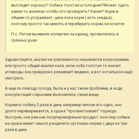
выглядит хорошо? Собака толстая и голодная?Может сдать
какие-то анализы чтобы это проверить? Какие? Корм в
общем-то устраивает, цена пока норм ( есть скидка),
поэтому просто так менять и перебирать корма не хочется
П.с. Летом выявили аллергию на курицу, проявлялась в
грязных ушах.
Здравствуйте, анализ на усвояемость называется копрограмма
или просто общий анализ кала, если соба толстая то значит
углеводы она прекрасно усваевает видимо, а вот остальное надо
смотреть.
А еще по поводу голода, была и у нас такая проблема, в ходе
консультаций с врачами выяснились такие вещи :
Кормить собаку 2 раза в день например мясом это одно, оно
долго переваривается, а сушка "просвистывает" гораздо
быстрее, она уже как полуперевариный продукт, поэтому собаке
на сушке имеет смысл разделить суточную норму с двух на три
раза в день