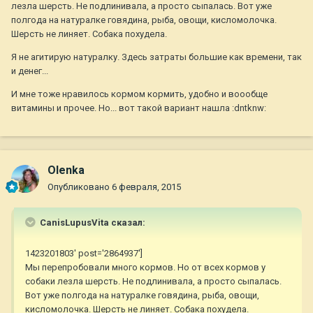
лезла шерсть. Не подлинивала, а просто сыпалась. Вот уже
полгода на натуралке говядина, рыба, овощи, кисломолочка.
Шерсть не линяет. Собака похудела.
Я не агитирую натуралку. Здесь затраты большие как времени, так
и денег...
И мне тоже нравилось кормом кормить, удобно и воообще
витамины и прочее. Но... вот такой вариант нашла :dntknw:
Olenka
Опубликовано
6 февраля, 2015
CanisLupusVita сказал:
1423201803' post='2864937']
Мы перепробовали много кормов. Но от всех кормов у
собаки лезла шерсть. Не подлинивала, а просто сыпалась.
Вот уже полгода на натуралке говядина, рыба, овощи,
кисломолочка. Шерсть не линяет. Собака похудела.