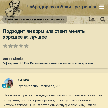
Лабрадор.ру собаки - ретриверы
Кормление сухими кормами и консервами
Подходит ли корм или стоит менять
хорошее на лучшее
Автор
Olenka
5 февраля, 2015
в
Кормление сухими кормами и консервами
Olenka
Опубликовано
5 февраля, 2015
Никак на могу понять подходит нам корм или стоит поискать что-
то лучшее, помогите разобраться, пожалуйста.Собственно
история такова: В щенячестве ели еканубу с ягненком, начали