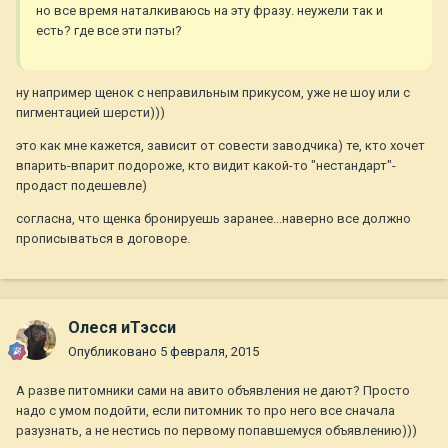
но все время наталкиваюсь на эту фразу. неужели так и
есть? где все эти пэты?
ну например щенок с неправильным прикусом, уже не шоу или с
пигментацией шерсти)))
это как мне кажется, зависит от совести заводчика) те, кто хочет
впарить-впарит подороже, кто видит какой-то "нестандарт"-
продаст подешевле)
согласна, что щенка бронируешь заранее...наверно все должно
прописываться в договоре.
Олеся иТэсси
Опубликовано
5 февраля, 2015
А разве питомники сами на авито объявления не дают? Просто
надо с умом подойти, если питомник то про него все сначала
разузнать, а не нестись по первому попавшемуся объявлению)))