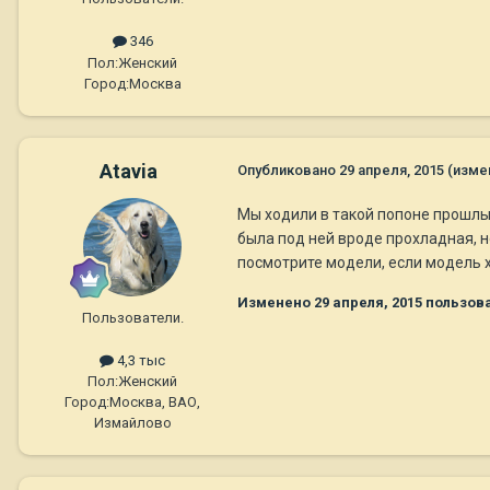
346
Пол:
Женский
Город:
Москва
Atavia
Опубликовано
29 апреля, 2015
(изме
Мы ходили в такой попоне прошлы
была под ней вроде прохладная, но
посмотрите модели, если модель х
Изменено
29 апреля, 2015
пользова
Пользователи.
4,3 тыс
Пол:
Женский
Город:
Москва, ВАО,
Измайлово