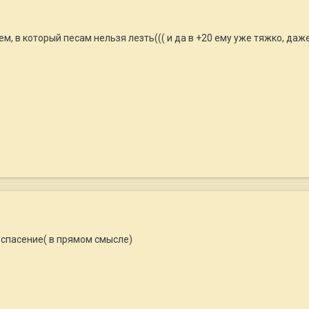
м, в который песам нельзя лезть((( и да в +20 ему уже тяжко, даже
 спасение( в прямом смысле)