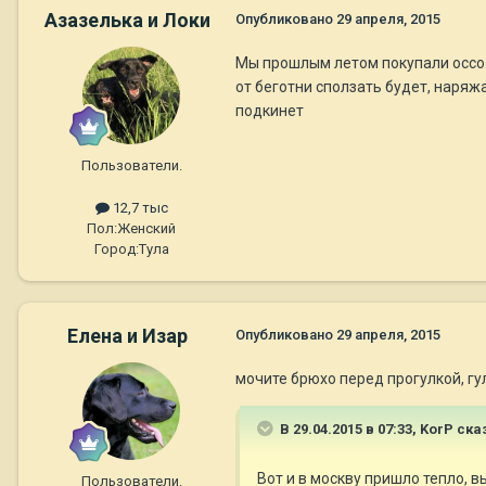
Азазелька и Локи
Опубликовано
29 апреля, 2015
Мы прошлым летом покупали оссо. 
от беготни сползать будет, наряж
подкинет
Пользователи.
12,7 тыс
Пол:
Женский
Город:
Тула
Елена и Изар
Опубликовано
29 апреля, 2015
мочите брюхо перед прогулкой, гу
В 29.04.2015 в 07:33, KorP ска
Вот и в москву пришло тепло, 
Пользователи.