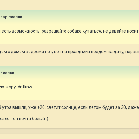
Изар сказал:
 есть возможность, разрешайте собаке купаться, не давайте носи
рядом с домом водоёма нет, вот на праздники поедем на дачу, первы
 сказал:
ую жару :dntknw:
 9 утра вышли, уже +20, светит солнце, если летом будет за 30, даж
езло - он почти белый :)