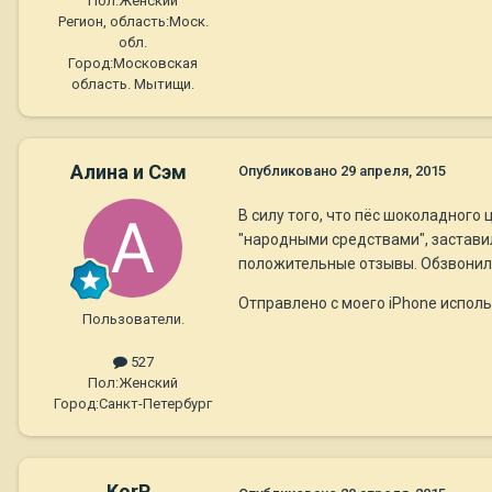
Пол:
Женский
Регион, область:
Моск.
обл.
Город:
Московская
область. Мытищи.
Алина и Сэм
Опубликовано
29 апреля, 2015
В силу того, что пёс шоколадного
"народными средствами", застави
положительные отзывы. Обзвонила 
Отправлено с моего iPhone исполь
Пользователи.
527
Пол:
Женский
Город:
Санкт-Петербург
KorP