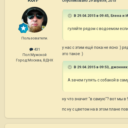
Опубликовано
29 апреля, 2015
В 29.04.2015 в 09:45, Елена и 
гуляйте рядом с водоемом если
Пользователи.
у нас с этим ещё пока не ясно :) 
431
это такое :)
Пол:
Мужской
Город:
Москва, ВДНХ
В 29.04.2015 в 09:53, джонник
А зачем гулять с собакой в сам
ну что значит "в самую"? вот мы в
пс ну с цветом на в этом плане пов