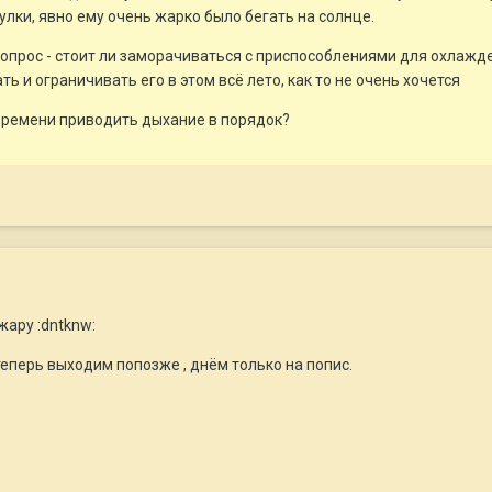
гулки, явно ему очень жарко было бегать на солнце.
вопрос - стоит ли заморачиваться с приспособлениями для охлажде
ть и ограничивать его в этом всё лето, как то не очень хочется
 времени приводить дыхание в порядок?
жару :dntknw:
еперь выходим попозже , днём только на попис.