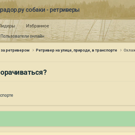
радор.ру собаки - ретриверы
Лидеры
Избранное
Пользователи онлайн
 за ретривером
Ретривер на улице, природе, в транспорте
Охлаж
морачиваться?
нспорте