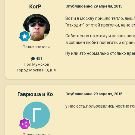
KorP
Опубликовано
29 апреля, 2015
Вот и в москву пришло тепло, выш
"отходит" от этой прогулки, явно 
Собственно по этому и возник воп
а собакен любит побегать и ограни
Пользователи.
Ну или это нормально столько вр
431
Пол:
Мужской
Город:
Москва, ВДНХ
Гаврюша и Ко
Опубликовано
29 апреля, 2015
у нас есть,пользовались.честно г
Пользователи.