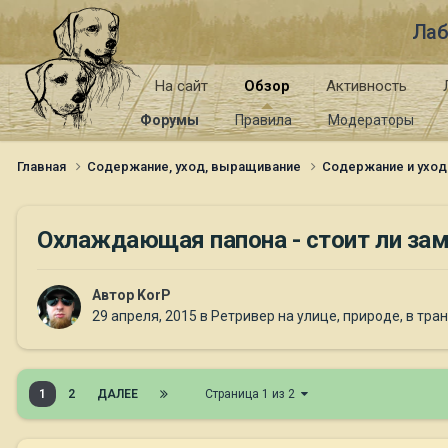
Лаб
На сайт
Обзор
Активность
Форумы
Правила
Модераторы
Главная
Содержание, уход, выращивание
Содержание и уход
Охлаждающая папона - стоит ли за
Автор
KorP
29 апреля, 2015
в
Ретривер на улице, природе, в тра
1
2
ДАЛЕЕ
Страница 1 из 2