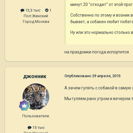
минут 20 "отходит" от этой про
13,3 тыс
1
Собственно по этому и возник 
Пол:
Женский
бывает, а собакен любит побега
Город:
Москва
Ну или это нормально столько
на праздники погода испортится
джонник
Опубликовано
29 апреля, 2015
А зачем гулять с собакой в самую 
Мы гуляем рано утром и вечером т
Пользователи.
15 тыс