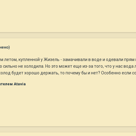
нено)
м летом, купленной у Жизель - замачивали в воде и одевали прям
 сильно не холодила. Но это может еще из-за того, что у нас вода
олод будет хорошо держать, то почему бы и нет? Особенно если с
телем Atavia