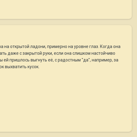
 на открытой ладони, примерно на уровне глаз. Когда она
чать даже с закрытой руки, если она слишком настойчиво
ы ей пришлось выгнуть её, с радостным "да", например, за
ок выхватить кусок.