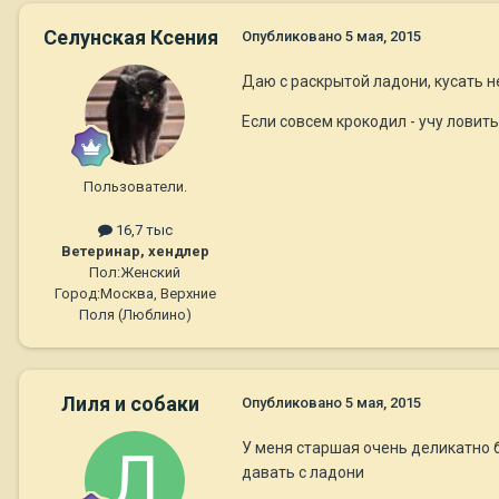
Селунская Ксения
Опубликовано
5 мая, 2015
Даю с раскрытой ладони, кусать не
Если совсем крокодил - учу ловить
Пользователи.
16,7 тыс
Ветеринар, хендлер
Пол:
Женский
Город:
Москва, Верхние
Поля (Люблино)
Лиля и собаки
Опубликовано
5 мая, 2015
У меня старшая очень деликатно б
давать с ладони