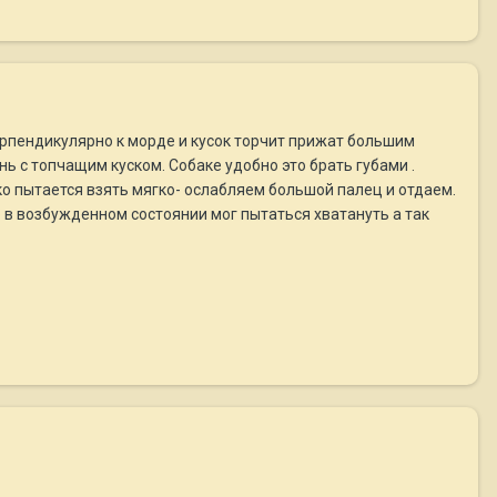
ерпендикулярно к морде и кусок торчит прижат большим
ь с топчащим куском. Собаке удобно это брать губами .
ко пытается взять мягко- ослабляем большой палец и отдаем.
о в возбужденном состоянии мог пытаться хватануть а так