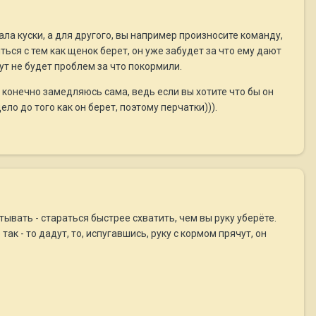
ала куски, а для другого, вы например произносите команду,
ься с тем как щенок берет, он уже забудет за что ему дают
 тут не будет проблем за что покормили.
и конечно замедляюсь сама, ведь если вы хотите что бы он
ло до того как он берет, поэтому перчатки))).
атывать - стараться быстрее схватить, чем вы руку уберёте.
к - то дадут, то, испугавшись, руку с кормом прячут, он