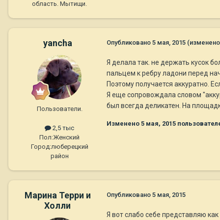
область. Мытищи.
yancha
Опубликовано
5 мая, 2015
(изменено
Я делала так. не держать кусок б
пальцем к ребру ладони перед нач
Поэтому получается аккуратно. Ес
Я еще сопровождала словом "аккур
был всегда деликатен. На площад
Пользователи.
Изменено
5 мая, 2015
пользовател
2,5 тыс
Пол:
Женский
Город:
люберецкий
район
Марина Терри и
Опубликовано
5 мая, 2015
Холли
Я вот слабо себе представляю как