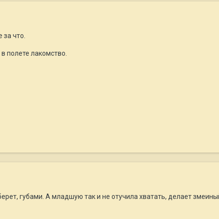
 за что.
 в полете лакомство.
ерет, губами. А младшую так и не отучила хватать, делает змеины