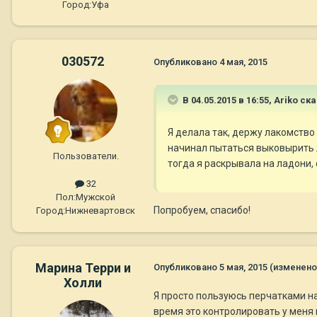
Город:
Уфа
030572
Опубликовано
4 мая, 2015
В 04.05.2015 в 16:55, Ariko ск
Я делала так, держу лакомство 
начинал пытаться выковырить л
Пользователи.
тогда я раскрывала на ладони,
32
Пол:
Мужской
Попробуем, спасибо!
Город:
Нижневартовск
Марина Терри и
Опубликовано
5 мая, 2015
(изменено
Холли
Я просто пользуюсь перчатками на 
время это контролировать у меня 