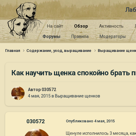
Лаб
На сайт
Обзор
Активность
Форумы
Правила
Модераторы
Главная
Содержание, уход, выращивание
Выращивание щен
Как научить щенка спокойно брать п
Автор
030572
4 мая, 2015
в
Выращивание щенков
030572
Опубликовано
4 мая, 2015
Щенуле исполнилось 3 месяца, как 