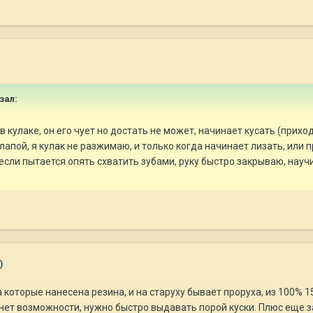
азал:
в кулаке, он его чует но достать не может, начинает кусать (прихо
апой, я кулак не разжимаю, и только когда начинает лизать, или 
 если пытается опять схватить зубами, руку быстро закрываю, нау
)
которые нанесена резина, и на старуху бывает проруха, из 100% 15
нет возможности, нужно быстро выдавать порой куски. Плюс еще з