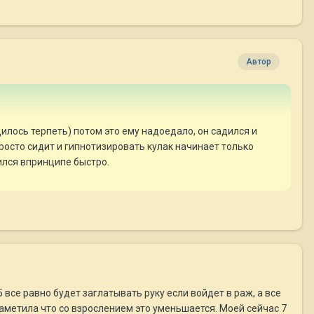
Автор
дилось терпеть) потом это ему надоедало, он садился и
просто сидит и гипнотизировать кулак начинает только
чился впринципе быстро.
 все равно будет заглатывать руку если войдет в раж, а все
аметила что со взрослением это уменьшается. Моей сейчас 7