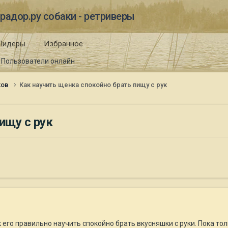
радор.ру собаки - ретриверы
Лидеры
Избранное
Пользователи онлайн
ков
Как научить щенка спокойно брать пищу с рук
ищу с рук
его правильно научить спокойно брать вкусняшки с руки. Пока толь