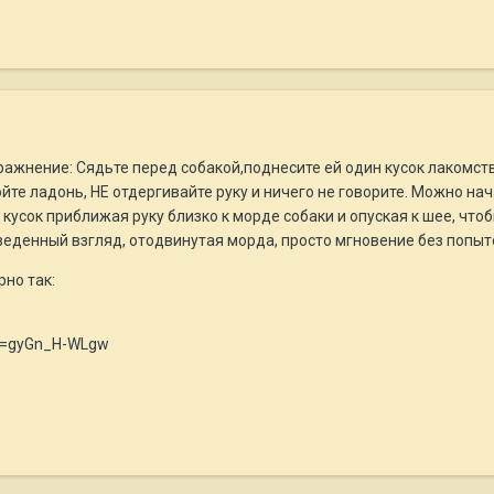
жнение: Сядьте перед собакой,поднесите ей один кусок лакомства
ойте ладонь, НЕ отдергивайте руку и ничего не говорите. Можно на
кусок приближая руку близко к морде собаки и опуская к шее, чтоб
веденный взгляд, отодвинутая морда, просто мгновение без попыт
но так:
?v=gyGn_H-WLgw