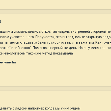
)
ольшим и указательным, а открытая ладонь внутренней стороной п
алом указательного. Получается, что вы подносите открытую ладон
ли пытается клацать зубами то кусок оставлять зажатым. Как толь
атно" или "нежно". Помогло в первый же день. Но он у меня тольк
ке кинолог всем такой же метод показывала.
ем yancha
 давать с ладони например когда мы учим рядом.