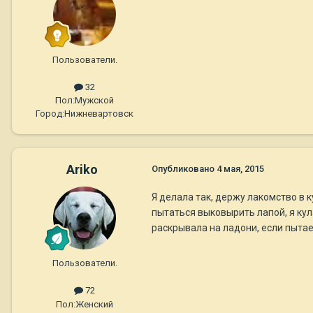
Пользователи.
32
Пол:
Мужской
Город:
Нижневартовск
Ariko
Опубликовано
4 мая, 2015
Я делала так, держу лакомство в к
пытаться выковырить лапой, я кул
раскрывала на ладони, если пытае
Пользователи.
72
Пол:
Женский