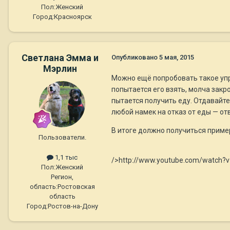
Пол:
Женский
Город:
Красноярск
Светлана Эмма и
Опубликовано
5 мая, 2015
Мэрлин
Можно ещё попробовать такое упра
попытается его взять, молча закр
пытается получить еду. Отдавайте 
любой намек на отказ от еды — от
В итоге должно получиться пример
Пользователи.
1,1 тыс
/>http://www.youtube.com/watch
Пол:
Женский
Регион,
область:
Ростовская
область
Город:
Ростов-на-Дону