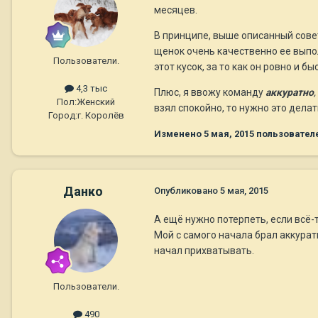
месяцев.
В принципе, выше описанный совет 
щенок очень качественно ее выпол
Пользователи.
этот кусок, за то как он ровно и б
4,3 тыс
Плюс, я ввожу команду
аккуратно
,
Пол:
Женский
взял спокойно, то нужно это делат
Город:
г. Королёв
Изменено
5 мая, 2015
пользователе
Данко
Опубликовано
5 мая, 2015
А ещё нужно потерпеть, если всё-т
Мой с самого начала брал аккуратн
начал прихватывать.
Пользователи.
490