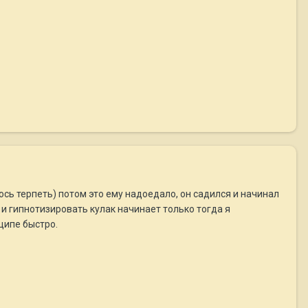
лось терпеть) потом это ему надоедало, он садился и начинал
 и гипнотизировать кулак начинает только тогда я
ципе быстро.