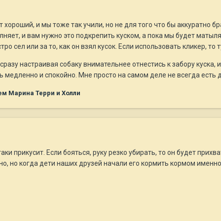
хороший, и мы тоже так учили, но не для того что бы аккуратно бр
няет, и вам нужно это подкрепить куском, а пока мы будет матылят
ыстро сел или за то, как он взял кусок. Если использовать кликер, то
сразу настраивая собаку внимательнее отнестись к забору куска, 
ь медленно и спокойно. Мне просто на самом деле не всегда есть де
м Марина Терри и Холли
аки прикусит. Если бояться, руку резко убирать, то он будет прихв
о, но когда дети наших друзей начали его кормить кормом именно та