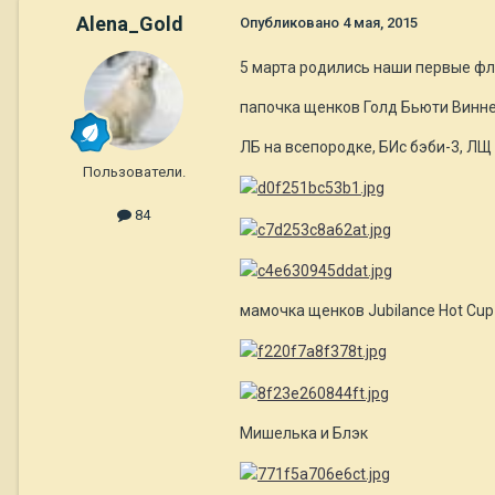
Alena_Gold
Опубликовано
4 мая, 2015
5 марта родились наши первые фл
папочка щенков Голд Бьюти Винне
ЛБ на всепородке, БИс бэби-3, ЛЩ 
Пользователи.
84
мамочка щенков Jubilance Hot Cup
Мишелька и Блэк