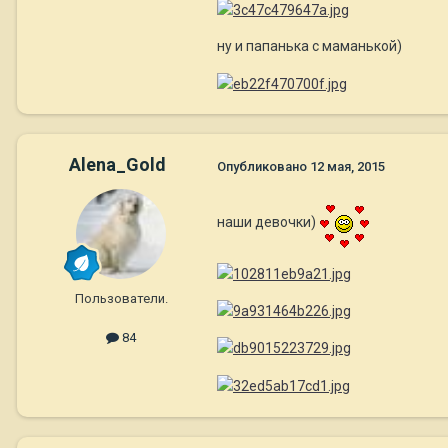
ну и папанька с маманькой)
Alena_Gold
Опубликовано
12 мая, 2015
наши девочки)
Пользователи.
84