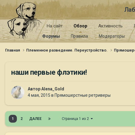
Лаб
На сайт
Обзор
Активность
Форумы
Правила
Модераторы
Главная
Племенное разведение. Переустройство.
Прямошер
наши первые флэтики!
Автор
Alena_Gold
4 мая, 2015
в
Прямошерстные ретриверы
1
2
ДАЛЕЕ
Страница 1 из 2