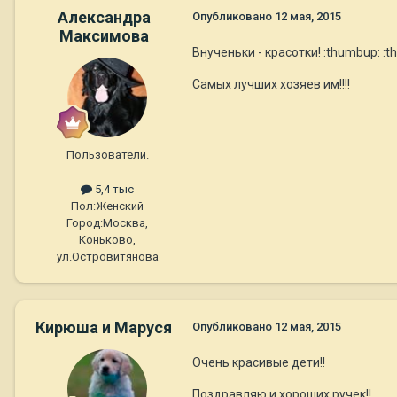
Александра
Опубликовано
12 мая, 2015
Максимова
Внученьки - красотки! :thumbup: :t
Самых лучших хозяев им!!!!
Пользователи.
5,4 тыс
Пол:
Женский
Город:
Москва,
Коньково,
ул.Островитянова
Кирюша и Маруся
Опубликовано
12 мая, 2015
Очень красивые дети!!
Поздравляю и хороших ручек!!