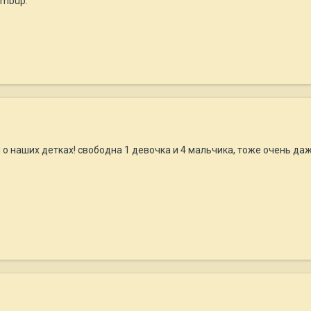
humbup:
 о наших детках! свободна 1 девочка и 4 мальчика, тоже очень д