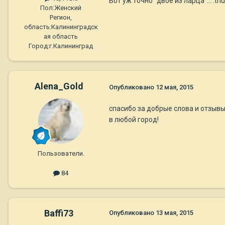
Вот уж точно "двое из ларца"... :t
Пол:
Женский
Регион,
область:
Калининградск
ая область
Город:
г.Калининград
Alena_Gold
Опубликовано
12 мая, 2015
спасибо за добрые слова и отзывы
в любой город!
Пользователи.
84
Baffi73
Опубликовано
13 мая, 2015