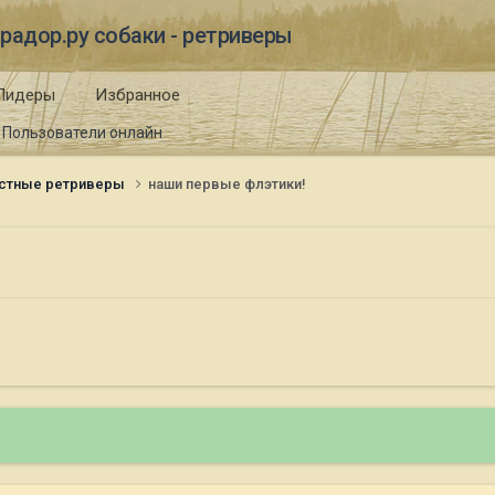
радор.ру собаки - ретриверы
Лидеры
Избранное
Пользователи онлайн
стные ретриверы
наши первые флэтики!