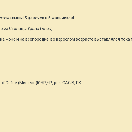
этомалыши! 5 девочек и 6 мальчиков!
р из Столицы Урала (Блэк)
на моно и на всепородке, во взрослом возрасте выставлялся пока т
 of Cofee (Мишель)ЮЧР,ЧР, рез. CАCIB, ПК