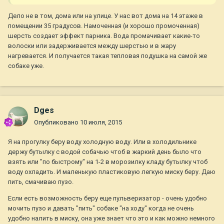
Дело не в том, дома или на улице. У нас вот дома на 14 этаже в
помещении 35 градусов. Намоченная (и хорошо промоченная)
шерсть создает эффект парника. Вода промачивает какие-то
волоски или задерживается между шерстью и в жару
нагревается. И получается такая тепловая подушка на самой же
собаке уже.
Dges
Опубликовано
10 июля, 2015
Я на прогулку беру воду холодную воду. Или в холодильнике
держу бутылку с водой собачью чтоб в жаркий день было что
взять или "по быстрому" на 1-2 в морозилку кладу бутылку чтоб
воду охладить. И маленькую пластиковую легкую миску беру. Даю
пить, смачиваю пузо.
Если есть возможность беру еще пульверизатор - очень удобно
мочить пузо и давать "пить" собаке "на ходу" когда не очень
удобно налить в миску, она уже знает что это и как можно немного