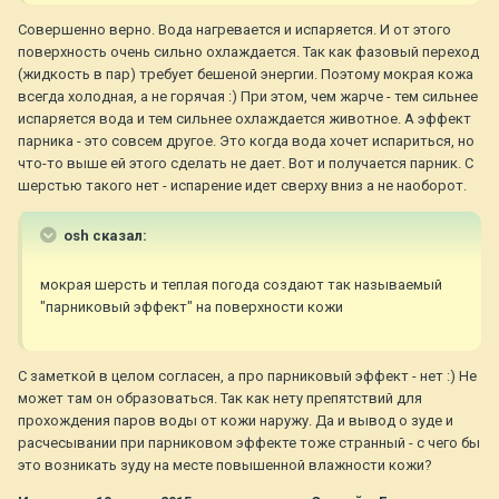
Совершенно верно. Вода нагревается и испаряется. И от этого
поверхность очень сильно охлаждается. Так как фазовый переход
(жидкость в пар) требует бешеной энергии. Поэтому мокрая кожа
всегда холодная, а не горячая :) При этом, чем жарче - тем сильнее
испаряется вода и тем сильнее охлаждается животное. А эффект
парника - это совсем другое. Это когда вода хочет испариться, но
что-то выше ей этого сделать не дает. Вот и получается парник. С
шерстью такого нет - испарение идет сверху вниз а не наоборот.
osh сказал:
мокрая шерсть и теплая погода создают так называемый
"парниковый эффект" на поверхности кожи
С заметкой в целом согласен, а про парниковый эффект - нет :) Не
может там он образоваться. Так как нету препятствий для
прохождения паров воды от кожи наружу. Да и вывод о зуде и
расчесывании при парниковом эффекте тоже странный - с чего бы
это возникать зуду на месте повышенной влажности кожи?