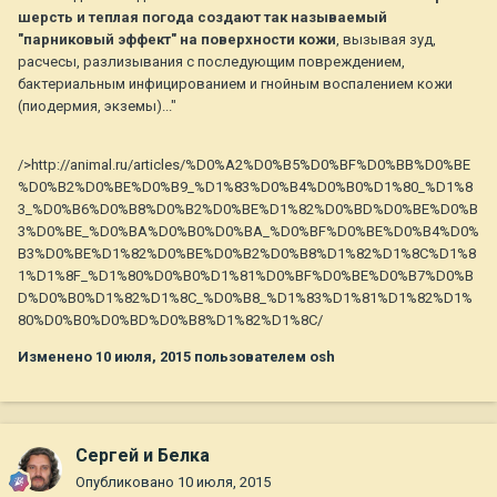
шерсть и теплая погода создают так называемый
"парниковый эффект" на поверхности кожи
, вызывая зуд,
расчесы, разлизывания с последующим повреждением,
бактериальным инфицированием и гнойным воспалением кожи
(пиодермия, экземы)..."
/>http://animal.ru/articles/%D0%A2%D0%B5%D0%BF%D0%BB%D0%BE
%D0%B2%D0%BE%D0%B9_%D1%83%D0%B4%D0%B0%D1%80_%D1%8
3_%D0%B6%D0%B8%D0%B2%D0%BE%D1%82%D0%BD%D0%BE%D0%B
3%D0%BE_%D0%BA%D0%B0%D0%BA_%D0%BF%D0%BE%D0%B4%D0%
B3%D0%BE%D1%82%D0%BE%D0%B2%D0%B8%D1%82%D1%8C%D1%8
1%D1%8F_%D1%80%D0%B0%D1%81%D0%BF%D0%BE%D0%B7%D0%B
D%D0%B0%D1%82%D1%8C_%D0%B8_%D1%83%D1%81%D1%82%D1%
80%D0%B0%D0%BD%D0%B8%D1%82%D1%8C/
Изменено
10 июля, 2015
пользователем osh
Сергей и Белка
Опубликовано
10 июля, 2015