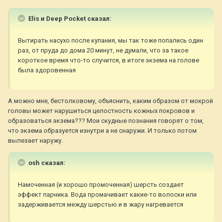
Elis и Deep Pocket сказал:
Вытирать насухо после купания, мы так тоже попались один
раз, от пруда до дома 20 минут, не думали, что за такое
короткое время что-то случится, в итоге экзема на голове
была здоровенная
А можно мне, бестолковому, объяснить, каким образом от мокрой
головы может нарушиться целостность кожных покровов и
образоваться экзема??? Мои скудные познания говорят о том,
что экзема образуется изнутри а не снаружи. И только потом
вылезает наружу.
osh сказал:
Намоченная (и хорошо промоченная) шерсть создает
эффект парника. Вода промачивает какие-то волоски или
задерживается между шерстью и в жару нагревается