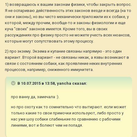
1) возвращаюсь к вашим законам физики, чтобы закрыть вопрос.
Я не оспариваю действенность этих законов везде и всегда (на то
они и законы), но вы чисто механически приложили их к собаке, у
которой, между прочим, вообще-то и законы физиологии и еще
куча "своих" законов имеется. Кроме того, вы в своих
рассуждениях про физику просто не можете учесть всех нюансов,
которые могут сопутствовать этому процессу.
2) про экзему. Экзема и купание связаны напрямую - это один
вариант. Второй вариант - не связаны никак, а язвы возникают в
связи с состоянием собаки, как проявление неких внутренних
процессов, например, сниженного иммунитета.
В 10.07.2015 в 13:58, yancha сказал:
про ванну да, замечала :).
но про охоту как то сомнительно что вытирают. если может
только какие то свои примочки используют, либо просто у
нас уже шоу собаки слабенькие по сравнению с рабочими
линиями, вот и болеют чем не попадя.