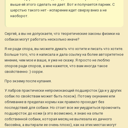
выше ей этого сделать не дает. Вот и получается парник. С
шерстью такого нет - испарение идет сверху вниз а не
наоборот.
Сергей, а вы не допускаете, что теоретические законы физики на
собаках могут работать несколько иначе?
Я не ради спора, вы можете думать что хотите и писать что хотите.
Больше того, что я написала и дала ссылку на более авторитетное
мнение, чем мое и ваше, я уже не скажу. Я просто не люблю
споров ради споров, а мне кажется, что вам иногда такое
свойственно :) сорри.
Про экзему после купания.
У лабров практически непромокающий подшерсток (да и у других
собак по свойствам может быть похож). Потому окунание или
обливание в пределах нормы как правило проходит без
последствий для собаки. Но стоит все же умудриться промочить
подшерсток до кожи (а это возможно, я знаю на опыте
собственной собаки, которая месяц не вылезала из дачного
бассейна, а вытирали ее очень плохо), как на этих местах могут