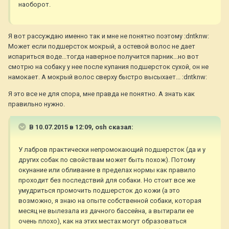
наоборот.
Я вот рассуждаю именно так и мне не понятно поэтому :dntknw:
Может если подшерсток мокрый, а остевой волос не дает
испариться воде...тогда наверное получится парник...но вот
смотрю на собаку у нее после купания подшерсток сухой, он не
намокает. А мокрый волос сверху быстро высыхает... :dntknw:
Я это все не для спора, мне правда не понятно. А знать как
правильно нужно.
В 10.07.2015 в 12:09, osh сказал:
У лабров практически непромокающий подшерсток (да и у
других собак по свойствам может быть похож). Потому
окунание или обливание в пределах нормы как правило
проходит без последствий для собаки. Но стоит все же
умудриться промочить подшерсток до кожи (а это
возможно, я знаю на опыте собственной собаки, которая
месяц не вылезала из дачного бассейна, а вытирали ее
очень плохо), как на этих местах могут образоваться