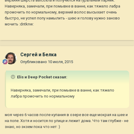
верхняя шерсть высохла и получился натуральный парник.
Наверняка, замечали, при помывке в ванне, как тяжело лабра
промочить по нормальному, верхний волос высыхает очень
быстро, не успел попу намылить - шею и голову нужно заново
мочить :dntknw:
Сергей и Белка
Опубликовано
10 июля, 2015
Elis и Deep Pocket сказал:
Наверняка, замечали, при помывке в ванне, как тяжело
лабра промочить по нормальному
моя через 6 часов после купания в озере все еще мокрая на шее и
на попе. Хотя и носится по улице и лежит дома. Что там глубже - не
знаю, но экзем пока что нет :)