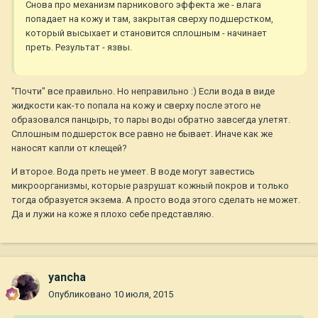
Снова про механизм парникового эффекта же - влага
попадает на кожу и там, закрытая сверху подшерстком,
который высыхает и становится сплошным - начинает
преть. Результат - язвы.
"Почти" все правильно. Но неправильно :) Если вода в виде
жидкости как-то попала на кожу и сверху после этого не
образовался панцырь, то пары воды обратно завсегда улетят.
Сплошным подшерсток все равно не бывает. Иначе как же
наносят капли от клещей?
И второе. Вода преть не умеет. В воде могут завестись
микроорганизмы, которые разрушат кожный покров и только
тогда образуется экзема. А просто вода этого сделать не может.
Да и лужи на коже я плохо себе представляю.
yancha
Опубликовано
10 июля, 2015