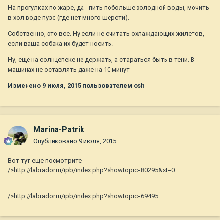
На прогулках по жаре, да - пить побольше холодной воды, мочить
в хол воде пузо (где нет много шерсти).
Собственно, это все. Ну если не считать охлаждающих жилетов,
если ваша собака их будет носить.
Ну, еще на солнцепеке не держать, а стараться быть в тени. В
машинах не оставлять даже на 10 минут
Изменено
9 июля, 2015
пользователем osh
Marina-Patrik
Опубликовано
9 июля, 2015
Вот тут еще посмотрите
/>http://labrador.ru/ipb/index.php?showtopic=80295&st=0
/>http://labrador.ru/ipb/index.php?showtopic=69495