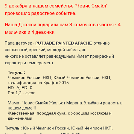
9 декабря в нашем семействе "Чевис Смайл"
произошло радостное событие.
Наша Джесси подарила нам 8 комочков счастья - 4
мальчика и 4 девочки.
Папа деточек -
PUTJADE PAINTED APACHE
отлично
сложенный, крепкий, молодой кобель, он
никого не оставляет равнодушным. Имеет прекрасный
характер и темперамент.
Титулы:
Чемпион России, НКП, Юный Чемпион России, НКП,
квалификация на Крафтс 2015
HD
-
A
,
ED
- 0
Pra
1,2 -
clear
Мама - Чевис Смайл Жюльет Морана.
Улыбка и радость в
нашем доме!!!!
Женственная, породная сука, с хорошим костяком и
движениями
Титулы
: Юный Чемпион России, Юный Чемпион НКП,