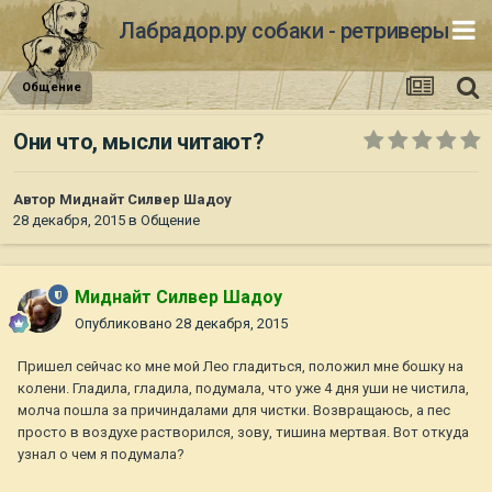
Лабрадор.ру собаки - ретриверы
Общение
Они что, мысли читают?
Автор
Миднайт Силвер Шадоу
28 декабря, 2015
в
Общение
Миднайт Силвер Шадоу
Опубликовано
28 декабря, 2015
Пришел сейчас ко мне мой Лео гладиться, положил мне бошку на
колени. Гладила, гладила, подумала, что уже 4 дня уши не чистила,
молча пошла за причиндалами для чистки. Возвращаюсь, а пес
просто в воздухе растворился, зову, тишина мертвая. Вот откуда
узнал о чем я подумала?