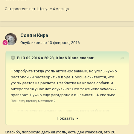
Энтеросгеля нет. Щенуле 4 месяца.
Соня и Кира
Опубликовано
13 февраля, 2016
В 13.02.2016 в 20:23,
Irina&Diana
сказал:
Попробуйте тогда уголь активированный, но уголь нужно
растолочь и растворить в воде. Вообще считается, что
уголь дается из расчета 1 таблетка на кг веса собаки. А
энтеросгеля у Вас нет случайно? Это тоже человеческий
препарат. Нужно еще регидроном выпаивать. А сколько
Вашему щенку месяцев?
На самом деле при сильном поносе у щенков быстро
начинается обезвоживание, это опасно для них. Нужно
Показать
померить также температуру собе. В норме до 39 у щенков. А
вообще я бы постаралась как можно быстрее попасть в
Спасибо, попробую дать ей уголь, есть две упаковки, это 20