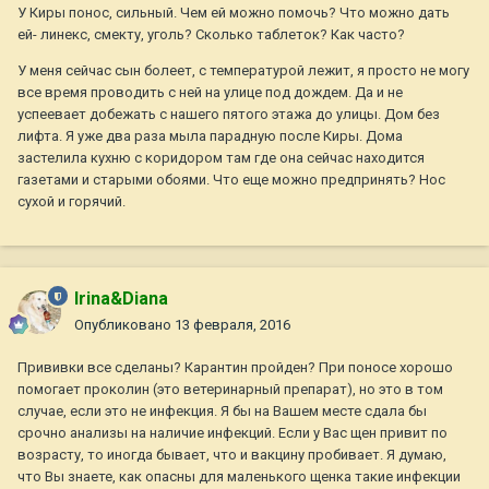
У Киры понос, сильный. Чем ей можно помочь? Что можно дать
ей- линекс, смекту, уголь? Сколько таблеток? Как часто?
У меня сейчас сын болеет, с температурой лежит, я просто не могу
все время проводить с ней на улице под дождем. Да и не
успеевает добежать с нашего пятого этажа до улицы. Дом без
лифта. Я уже два раза мыла парадную после Киры. Дома
застелила кухню с коридором там где она сейчас находится
газетами и старыми обоями. Что еще можно предпринять? Нос
сухой и горячий.
Irina&Diana
Опубликовано
13 февраля, 2016
Прививки все сделаны? Карантин пройден? При поносе хорошо
помогает проколин (это ветеринарный препарат), но это в том
случае, если это не инфекция. Я бы на Вашем месте сдала бы
срочно анализы на наличие инфекций. Если у Вас щен привит по
возрасту, то иногда бывает, что и вакцину пробивает. Я думаю,
что Вы знаете, как опасны для маленького щенка такие инфекции