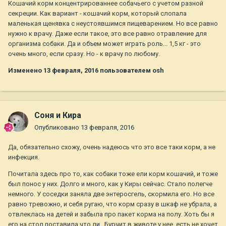
Кошачий корм концентрированнее собачьего с учетом разной
секреции. Как вариант - кошачий корм, который слопала
маленькая щенявка с неустоявшимся пищеварением. Но все равно
нужно к врачу. Даже если такое, это все равно отравление для
организма собаки. Да и объем может играть роль... 1,5 кг - это
очень много, если сразу. Но - к врачу по любому.
Изменено
13 февраля, 2016
пользователем osh
Соня и Кира
Опубликовано
13 февраля, 2016
Да, обязательно схожу, очень надеюсь что это все таки корм, а не
инфекция.
Почитала здесь про то, как собаки тоже ели корм кошачий, и тоже
был понос у них. Долго и много, как у Киры сейчас. Стало полегче
немного. У соседки заняла две энтеросгель, скормила его. Но все
равно тревожно, и себя ругаю, что корм сразу в шкаф не убрала, а
отвлеклась на детей и забыла про пакет корма на полу. Хоть бы я
его на стол поставила что ли.. Бурчит в животе у нее, есть не хочет