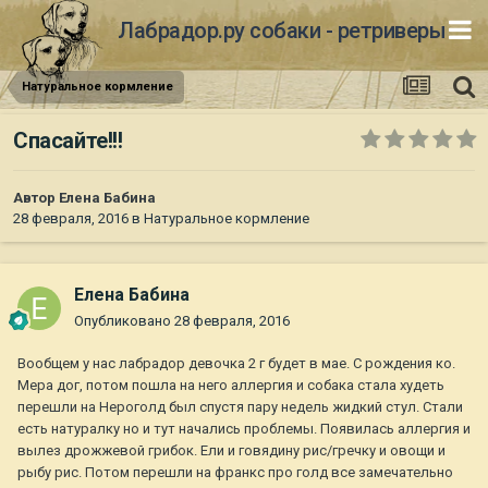
Лабрадор.ру собаки - ретриверы
Натуральное кормление
Спасайте!!!
Автор
Елена Бабина
28 февраля, 2016
в
Натуральное кормление
Елена Бабина
Опубликовано
28 февраля, 2016
Вообщем у нас лабрадор девочка 2 г будет в мае. С рождения ко.
Мера дог, потом пошла на него аллергия и собака стала худеть
перешли на Нероголд был спустя пару недель жидкий стул. Стали
есть натуралку но и тут начались проблемы. Появилась аллергия и
вылез дрожжевой грибок. Ели и говядину рис/гречку и овощи и
рыбу рис. Потом перешли на франкс про голд все замечательно