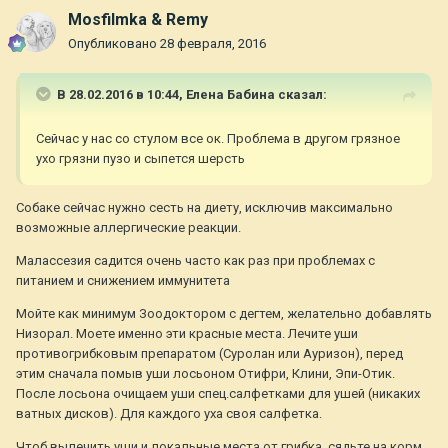
Mosfilmka & Remy
Опубликовано
28 февраля, 2016
В 28.02.2016 в 10:44,
Елена Бабина
сказал:
Сейчас у нас со стулом все ок. Проблема в другом грязное
ухо грязни пузо и сыпется шерсть
Собаке сейчас нужно сесть на диету, исключив максимально
возможные аллергические реакции.
Малассезия садится очень часто как раз при проблемах с
питанием и снижением иммунитета
Мойте как минимум Зоодоктором с дегтем, желательно добавлять
Низорал. Моете именно эти красные места. Лечите уши
противогрибковым препаратом (Суролан или Ауризон), перед
этим сначала помыв уши лосьоном Отифри, Клини, Эпи-Отик.
После лосьона очищаем уши спец.салфетками для ушей (никаких
ватных дисков). Для каждого уха своя салфетка.
Чтоб вылечить уши и локальные места от грибка, сядьте на корм