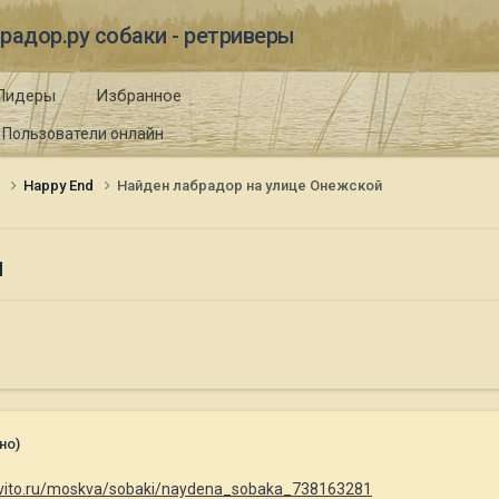
радор.ру собаки - ретриверы
Лидеры
Избранное
Пользователи онлайн
и
Happy End
Найден лабрадор на улице Онежской
й
но)
avito.ru/moskva/sobaki/naydena_sobaka_738163281