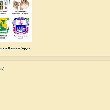
елем Даша и Герда
но)