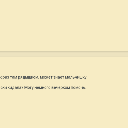
к раз там рядышком, может знает мальчишку.
оски кидала? Могу немного вечерком помочь.