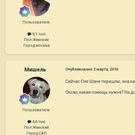
Пользователи.
9,1 тыс
Пол:
Женский
Город:
москва
Мишель
Опубликовано
2 марта, 2016
Сейчас Оле Шане перешлю, она ка
Оксан, какая помощь нужна? На д
Пользователи.
4,6 тыс
Пол:
Женский
Город:
САО