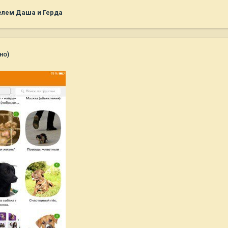
елем Даша и Герда
но)