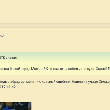
но)
STK
сказал:
ается. Какой город Москва? Кто там хоть, кобель или сука. Окрас?
роды лабрадор- мальчик, красный ошейник. Нашла на улице Онежск
417-41-42