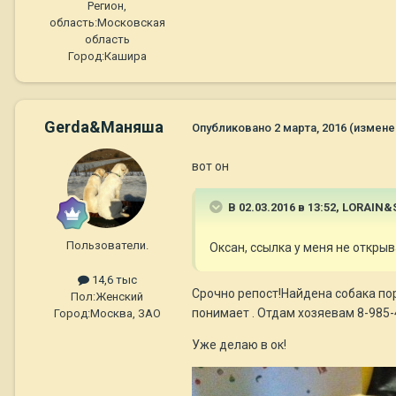
Регион,
область:
Московская
область
Город:
Кашира
Gerda&Маняша
Опубликовано
2 марта, 2016
(измене
вот он
В 02.03.2016 в 13:52,
LORAIN&
Пользователи.
Оксан, ссылка у меня не открыв
14,6 тыс
Срочно репост!Найдена собака по
Пол:
Женский
понимает . Отдам хозяевам 8-985-
Город:
Москва, ЗАО
Уже делаю в ок!