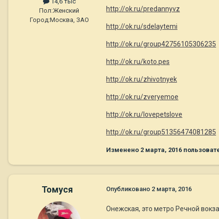
14,6 тыс
http://ok.ru/predannyvz
Пол:
Женский
Город:
Москва, ЗАО
http://ok.ru/sdelaytemi
http://ok.ru/group42756105306235
http://ok.ru/koto.pes
http://ok.ru/zhivotnyek
http://ok.ru/zveryemoe
http://ok.ru/lovepetslove
http://ok.ru/group51356474081285
Изменено
2 марта, 2016
пользоват
Томуся
Опубликовано
2 марта, 2016
Онежская, это метро Речной вокз