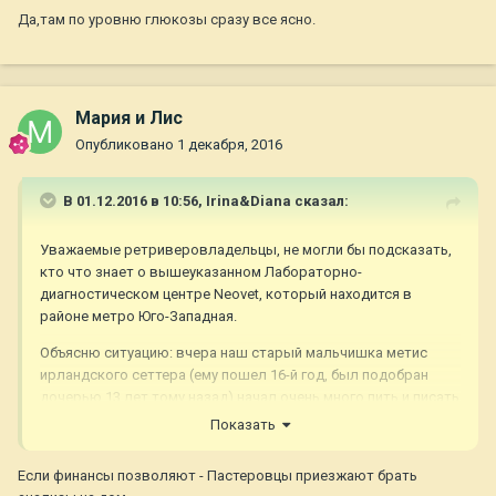
Да,там по уровню глюкозы сразу все ясно.
Мария и Лис
Опубликовано
1 декабря, 2016
В 01.12.2016 в 10:56,
Irina&Diana
сказал:
Уважаемые ретриверовладельцы, не могли бы подсказать,
кто что знает о вышеуказанном Лабораторно-
диагностическом центре Neovet, который находится в
районе метро Юго-Западная.
Объясню ситуацию: вчера наш старый мальчишка метис
ирландского сеттера (ему пошел 16-й год, был подобран
дочерью 13 лет тому назад) начал очень много пить и писать
в квартире (просто огромные лужи), раньше такого не было,
Показать
всегда терпел при двухразовом выгуле. Понимаем, что
нужно в первую очередь сдать биохимию и анализ мочи,
Если финансы позволяют - Пастеровцы приезжают брать
чтобы проверить почки. Обычно сдаем анализы в Шанс-Био