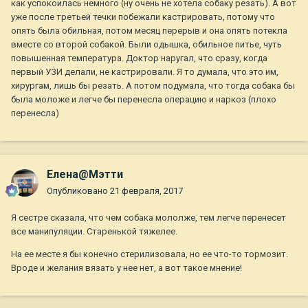
как успокоилась немного (ну очень не хотела собаку резать). А вот
наоборот показания для стерилизации. Что позже может
уже после третьей течки побежали кастрировать, потому что
столкнуться с онгкологией (ттт). Я правильно мыслю или
опять была обильная, потом месяц перерыв и она опять потекла
пока можно понаблюдать?
вместе со второй собакой. Были одышка, обильное питье, чуть
повышенная температура. Доктор наругал, что сразу, когда
первый УЗИ делали, не кастрировали. Я то думала, что это им,
хирургам, лишь бы резать. А потом подумала, что тогда собака бы
была моложе и легче бы перенесла операцию и наркоз (плохо
перенесла)
Елена@Мэтти
Опубликовано
21 февраля, 2017
Я сестре сказала, что чем собака мололже, тем легче перенесет
все манипуляции. Старенькой тяжелее.
На ее месте я бы конечно стерилизовала, но ее что-то тормозит.
Вроде и желания вязать у нее нет, а вот такое мнение!