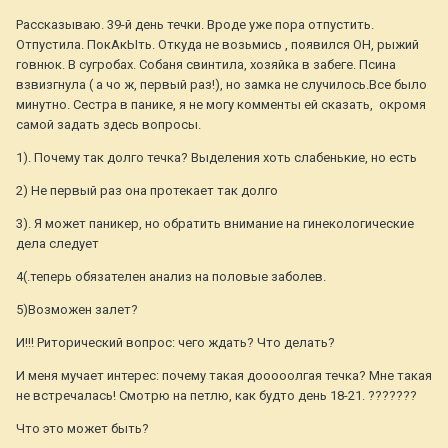
Рассказываю. 39-й день течки. Вроде уже пора отпустить.
Отпустила. ПокАкЫть. Откуда не возьмись , появился ОН, рыжий
говнюк. В сугробах. Собаня свинтила, хозяйка в забеге. Псина
взвизгнула ( а чо ж, первый раз!), но замка не случилось.Все было
минутно. Сестра в панике, я не могу комменты ей сказать, окромя
самой задать здесь вопросы.
1). Почему так долго течка? Выделения хоть слабенькие, но есть
2) Не первый раз она протекает так долго
3). Я может паникер, но обратить внимание на гинекологические
дела следует
4(.теперь обязателен анализ на половые заболев.
5)Возможен залет?
И!!! Риторический вопрос: чего ждать? Что делать?
И меня мучает интерес: почему такая дооооолгая течка? Мне такая
не встречалась! Смотрю на петлю, как будто день 18-21. ???????
Что это может быть?