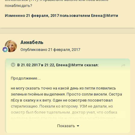
понаблюдать?
Изменено
21 февраля, 2017
пользователем Елена@Мэтти
Aннaбель
Опубликовано
21 февраля, 2017
В 21.02.2017 в 21:22,
Елена@Мэтти
сказал:
Продолжение....
не могу сказать точно на какой день из петли появились
зеленые гнойные выделения. Просто сопли висели. Сестра
пЕсу в охапку и к вету. Один не осмотрев посоветовал
стерилизацию. Поехали ко второму. УЗИ не делали, но
осмотр был более тщательным. доктор учел, что собака
молодая, всего три года. Че ж сразу под нож? Назначил
лечение. Уколы через три дня и промывка петли
Показать
хлоргексидином. На сегодняшний день выделений нет, все