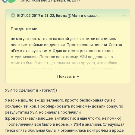
Опубликовано
21 февраля, 2017
В 21.02.2017 в 21:22,
Елена@Мэтти
сказал:
Продолжение....
не могу сказать точно на какой день из петли появились
зеленые гнойные выделения. Просто сопли висели. Сестра
пЕсу в охапку и к вету. Один не осмотрев посоветовал
стерилизацию. Поехали ко второму. УЗИ не делали, но
осмотр был более тщательным. доктор учел, что собака
молодая, всего три года. Че ж сразу под нож? Назначил
лечение. Уколы через три дня и промывка петли
Показать
хлоргексидином. На сегодняшний день выделений нет, все
чистенько. Собака бодра, весела, с хорошим аппетитом. 24
УЗИ то сделают в итоге??))
фев. контрольный визит к врачу.
У нас не дошло аж до зеленого, просто беспокойная сука с
Хочу спросить. Анализ крови не сдавали. Док сказал после
обильной течкой. Прооперировать порекомендовали сразу, по
лечения. Возможно ему был очевиден диагноз- эндометрит.
результатам УЗИ, но сначала пролечили
Это правильно?
(кровоостанавливающее, антибиотик и еще что-то, не помню).
После лечения всё было в норме.. и УЗИ и анализы. Следующая
Сестра к стерилизации собани пока не готова, как-то ей ее
течка опять обильная была, я ограничилась контролем и вроде
жалко. Я говорю, что ничего страшного в этом нет. Скорее