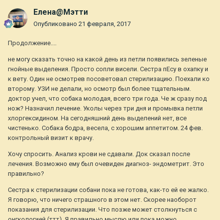
Елена@Мэтти
Опубликовано
21 февраля, 2017
Продолжение....
не могу сказать точно на какой день из петли появились зеленые
гнойные выделения. Просто сопли висели. Сестра пЕсу в охапку и
к вету. Один не осмотрев посоветовал стерилизацию. Поехали ко
второму. УЗИ не делали, но осмотр был более тщательным.
доктор учел, что собака молодая, всего три года. Че ж сразу под
нож? Назначил лечение. Уколы через три дня и промывка петли
хлоргексидином. На сегодняшний день выделений нет, все
чистенько. Собака бодра, весела, с хорошим аппетитом. 24 фев.
контрольный визит к врачу.
Хочу спросить. Анализ крови не сдавали. Док сказал после
лечения. Возможно ему был очевиден диагноз- эндометрит. Это
правильно?
Сестра к стерилизации собани пока не готова, как-то ей ее жалко.
Я говорю, что ничего страшного в этом нет. Скорее наоборот
показания для стерилизации. Что позже может столкнуться с
онгкологией (ттт). Я правильно мыслю или пока можно