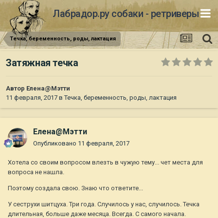
Лабрадор.ру собаки - ретриверы
Течка, беременность, роды, лактация
Затяжная течка
Автор
Елена@Мэтти
11 февраля, 2017
в
Течка, беременность, роды, лактация
Елена@Мэтти
Опубликовано
11 февраля, 2017
Хотела со своим вопросом влезть в чужую тему... чет места для
вопроса не нашла.
Поэтому создала свою. Знаю что ответите...
У сеструхи шитцуха. Три года. Случилось у нас, случилось. Течка
длительная, больше даже месяца. Всегда. С самого начала.