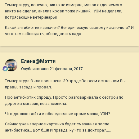
чистенько. Собака бодра, весела, с хорошим аппетитом. 24
Температуру, конечно, никто не измерял, мазок отделяемого
фев. контрольный визит к врачу.
никто не сделал, анализ крови тоже лишний, УЗИ не делали,
потрясающие ветеринары!
Хочу спросить. Анализ крови не сдавали. Док сказал после
лечения. Возможно ему был очевиден диагноз- эндометрит.
Какой антибиотик назначен? Венерическую саркому исключили? И
Это правильно?
чего там наблюдать, обследовать надо.
Сестра к стерилизации собани пока не готова, как-то ей ее
жалко. Я говорю, что ничего страшного в этом нет. Скорее
наоборот показания для стерилизации. Что позже может
столкнуться с онгкологией (ттт). Я правильно мыслю или
Елена@Мэтти
пока можно понаблюдать?
Опубликовано
21 февраля, 2017
Температура была повышена. 39 вроде.Во всем остальном Вы
правы, засада и провал.
Про антибиотик спрошу. Просто разговаривала с сестрой по
дороге в магазин, не запомнила.
Что должно войти в обследование кроме мазка, УЗИ?
Сейчас уже наверное картинка будет смазанная после
антибиотика... Вот б...я! И правда, ну что за доктора?.....