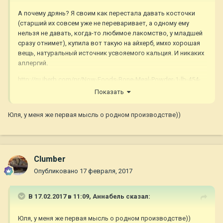
А почему дрянь? Я своим как перестала давать косточки
(старший их совсем уже не переваривает, а одному ему
нельзя не давать, когда-то любимое лакомство, у младшей
сразу отнимет), купила вот такую на айхерб, имхо хорошая
вещь, натуральный источник усвояемого кальция. И никаких
аллергий.
http://ru.iherb.com/pr/Now-Foods-Bone-Meal-Powder-1-lb-454-
g/425
Показать
Но, как выше писали, если есть проблемы, то это конечно не
Юля, у меня же первая мысль о родном производстве))
лекарство, а добавка, это надо понимать.
Clumber
Опубликовано
17 февраля, 2017
В 17.02.2017 в 11:09,
Aннaбель
сказал:
Юля, у меня же первая мысль о родном производстве))