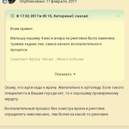
Опубликовано
17 февраля, 2017
В 17.02.2017 в 05:15,
КатеринаС
сказал:
Всем привет.
Малышу нашему 4 мес и вчера на ринговке была замечена
травма задних лап, самое начало воспалительного
процесса.
Советуют Артра. Читаю .. Много побочек.
Про мясокостную есть положительные отзывы.
Показать
Что вы скажите?
Скажу, что идти надо к врачу. Желательно к ортопеду. Если такого
специалиста в Вашем городе нет, то к хорошему проверенному
хирургу.
Воспалительный процесс без осмотра врача и рентгена
определить невозможно, тем более на какой-то ринговке.