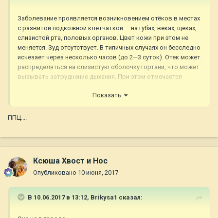
Заболевание проявляется возникновением отёков в местах
с развитой подкожной клетчаткой — на губах, веках, щеках,
слизистой рта, половых органов. Цвет кожи при этом не
меняется. Зуд отсутствует. В типичных случаях он бесследно
исчезает через несколько часов (до 2—3 суток). Отек может
распределяться на слизистую оболочку гортани, что может
вызывать затруднение дыхания. При этом отмечается
охриплость голоса, лающий кашель, затрудненное дыхание
Показать
(сначала выдох, потом вдох), шумное дыхание, лицо
гиперемированное, затем резко бледнеет.
Возникает гиперкапническая кома и затем может
ППЦ....
наступить смерть.
Также отмечается тошнота, рвота, боль
в животе, усиленная перистальтика.
https://ru.m.wikipedia.org/wiki/Ангионевротический_отёк
Ксюша Хвост и Нос
Опубликовано
10 июня, 2017
В 10.06.2017 в 13:12,
Brikysa1
сказал: