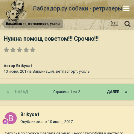
Лабрадор.ру собаки - ретриверы
Вакцинация, ветпаспорт, уколы
Нужна помощ советом!!! Срочно!!!
Автор
Brikysa1
10 июня, 2017
в
Вакцинация, ветпаспорт, уколы
НАЗАД
Страница 1 из 2
ДАЛЕЕ
Brikysa1
Опубликовано
10 июня, 2017
Сегодня подружка сделала своему щенку стаффбуля у частного