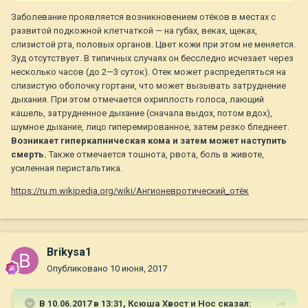
Заболевание проявляется возникновением отёков в местах с
развитой подкожной клетчаткой — на губах, веках, щеках,
слизистой рта, половых органов. Цвет кожи при этом не меняется.
Зуд отсутствует. В типичных случаях он бесследно исчезает через
несколько часов (до 2—3 суток). Отек может распределяться на
слизистую оболочку гортани, что может вызывать затруднение
дыхания. При этом отмечается охриплость голоса, лающий
кашель, затрудненное дыхание (сначала выдох, потом вдох),
шумное дыхание, лицо гиперемированное, затем резко бледнеет.
Возникает гиперкапническая кома и затем может наступить
смерть.
Также отмечается тошнота, рвота, боль в животе,
усиленная перистальтика.
https://ru.m.wikipedia.org/wiki/Ангионевротический_отёк
Brikysa1
Опубликовано
10 июня, 2017
В 10.06.2017 в 13:31,
Ксюша Хвост и Нос
сказал: