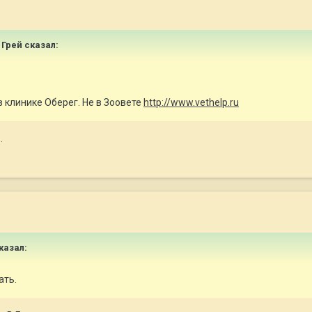
 Грей
сказал:
 клинике Оберег. Не в Зоовете
http://www.vethelp.ru
.
казал:
ать.