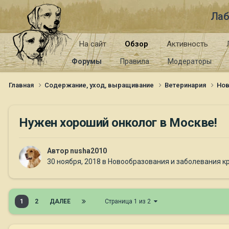
Лаб
На сайт
Обзор
Активность
Форумы
Правила
Модераторы
Главная
Содержание, уход, выращивание
Ветеринария
Нов
Нужен хороший онколог в Москве!
Автор
nusha2010
30 ноября, 2018
в
Новообразования и заболевания к
1
2
ДАЛЕЕ
Страница 1 из 2