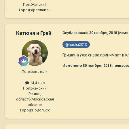
Пол:
Женский
Город:
Ярославль
Катюня и Грей
Опубликовано
30 ноября, 2018
(изме
@nusha2010
Гришина уже снова принимает в кл
Изменено
30 ноября, 2018
пользова
Пользователи.
14,4 тыс
Пол:
Женский
Регион,
область:
Московская
область
Город:
Подольск