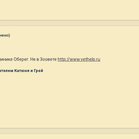
нено)
инике Оберег. Не в Зоовете
http://www.vethelp.ru
телем Катюня и Грей