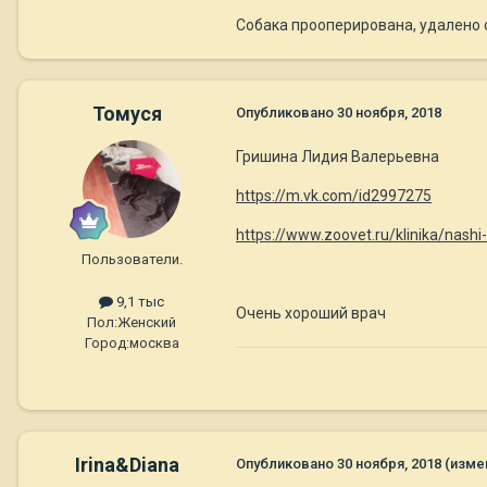
Собака прооперирована, удалено 
Томуся
Опубликовано
30 ноября, 2018
Гришина Лидия Валерьевна
https://m.vk.com/id2997275
https://www.zoovet.ru/klinika/nashi-
Пользователи.
9,1 тыс
Очень хороший врач
Пол:
Женский
Город:
москва
Irina&Diana
Опубликовано
30 ноября, 2018
(изме