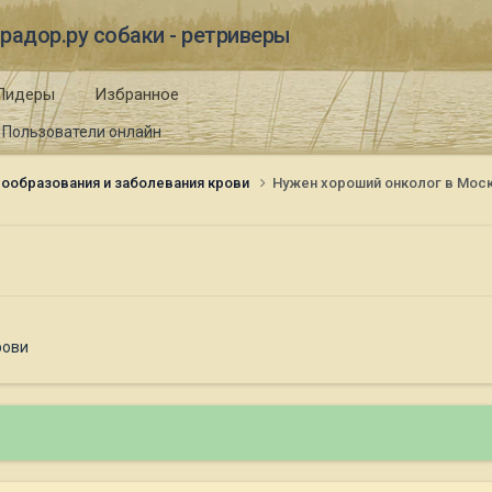
радор.ру собаки - ретриверы
Лидеры
Избранное
Пользователи онлайн
ообразования и заболевания крови
Нужен хороший онколог в Мос
рови