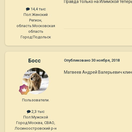
Правда только на Илимской теперь.
14,4 тыс
Пол:
Женский
Регион,
область:
Московская
область
Город:
Подольск
Босс
Опубликовано
30 ноября, 2018
Матвеев Андрей Валерьевич клин
Пользователи.
2,3 тыс
Пол:
Мужской
Город:
Москва, СВАО,
Лосиноостровский р-н