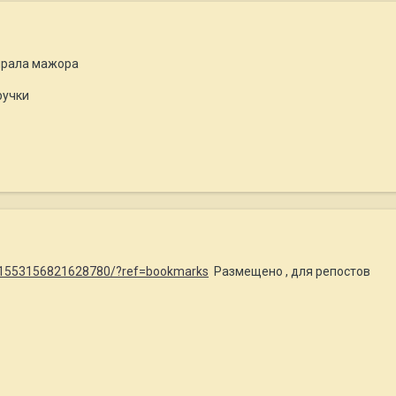
бирала мажора
ручки
/1553156821628780/?ref=bookmarks
Размещено , для репостов