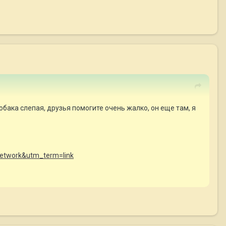
обака слепая, друзья помогите очень жалко, он еще там, я
network&utm_term=link