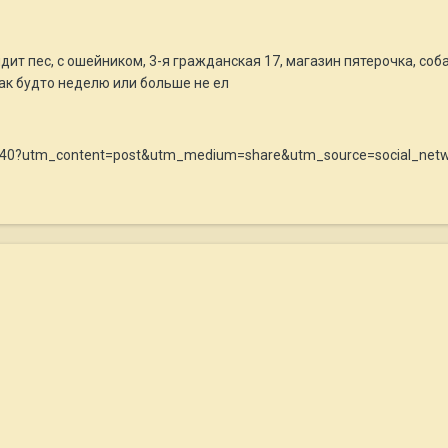
дит пес, с ошейником, 3-я гражданская 17, магазин пятерочка, соб
как будто неделю или больше не ел
607840?utm_content=post&utm_medium=share&utm_source=social_net