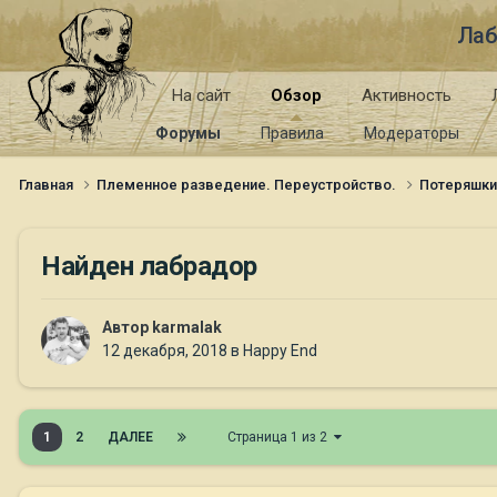
Лаб
На сайт
Обзор
Активность
Форумы
Правила
Модераторы
Главная
Племенное разведение. Переустройство.
Потеряшк
Найден лабрадор
Автор
karmalak
12 декабря, 2018
в
Happy End
1
2
ДАЛЕЕ
Страница 1 из 2