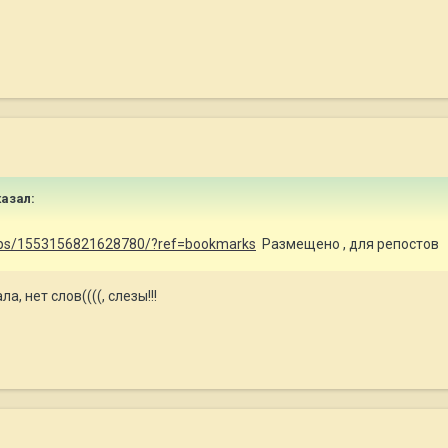
азал:
ups/1553156821628780/?ref=bookmarks
Размещено , для репостов
, нет слов((((, слезы!!!