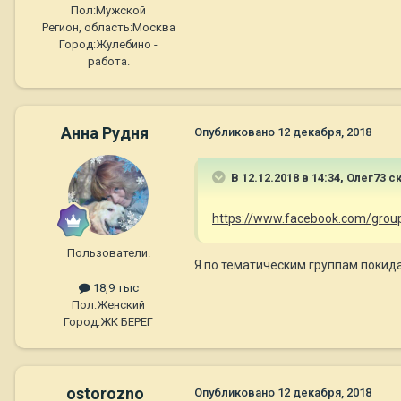
Пол:
Мужской
Регион, область:
Москва
Город:
Жулебино -
работа.
Анна Рудня
Опубликовано
12 декабря, 2018
В 12.12.2018 в 14:34,
Олег73
ск
https://www.facebook.com/gro
Пользователи.
Я по тематическим группам покидала
18,9 тыс
Пол:
Женский
Город:
ЖК БЕРЕГ
ostorozno
Опубликовано
12 декабря, 2018