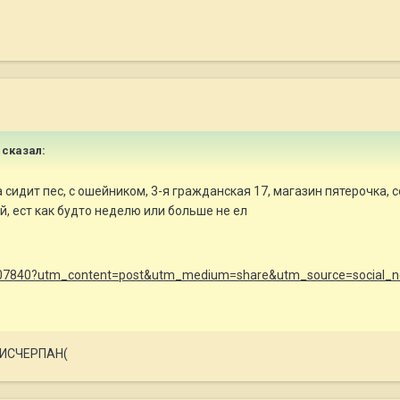
сказал:
 сидит пес, с ошейником, 3-я гражданская 17, магазин пятерочка, с
й, ест как будто неделю или больше не ел
s/607840?utm_content=post&utm_medium=share&utm_source=social_
 ИСЧЕРПАН(