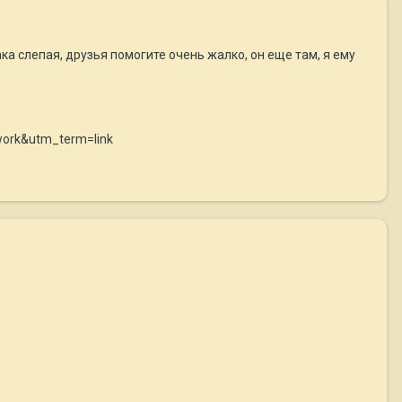
ака слепая, друзья помогите очень жалко, он еще там, я ему
work&utm_term=link