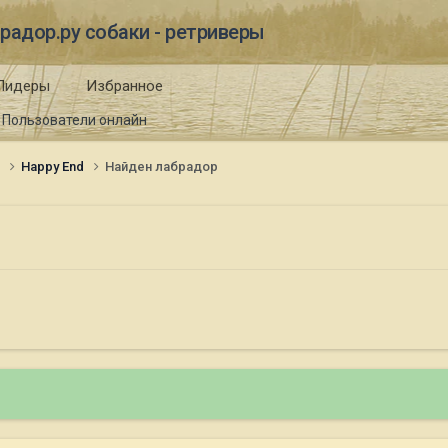
радор.ру собаки - ретриверы
Лидеры
Избранное
Пользователи онлайн
и
Happy End
Найден лабрадор