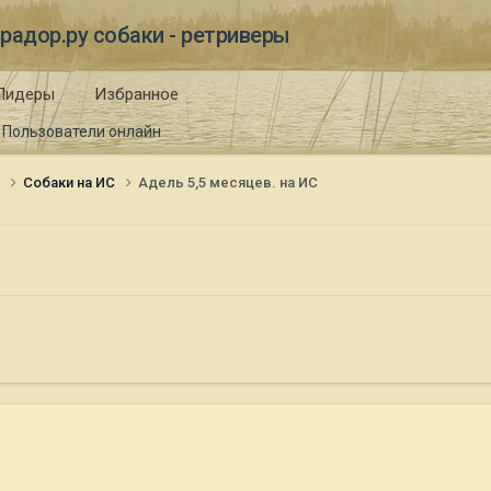
радор.ру собаки - ретриверы
Лидеры
Избранное
Пользователи онлайн
и
Собаки на ИС
Адель 5,5 месяцев. на ИС