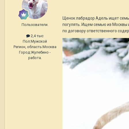
Щенок лабрадор Адель ищет семью
погулять. Ищем семью из Москвы и
Пользователи.
по договору ответственного содерж
2,4 тыс
Пол:
Мужской
Регион, область:
Москва
Город:
Жулебино -
работа.