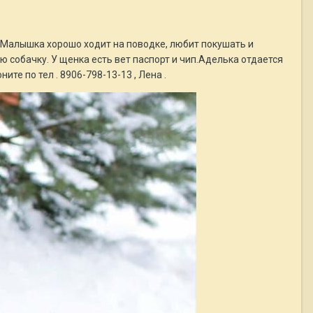
 Малышка хорошо ходит на поводке, любит покушать и
ю собачку. У щенка есть вет паспорт и чип.Аделька отдается
те по тел . 8906-798-13-13 , Лена .