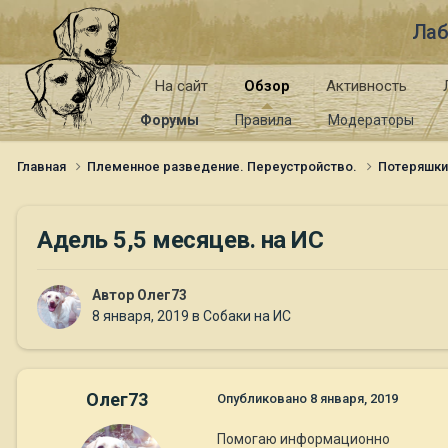
Лаб
На сайт
Обзор
Активность
Форумы
Правила
Модераторы
Главная
Племенное разведение. Переустройство.
Потеряшк
Адель 5,5 месяцев. на ИС
Автор
Олег73
8 января, 2019
в
Собаки на ИС
Олег73
Опубликовано
8 января, 2019
Помогаю информационно