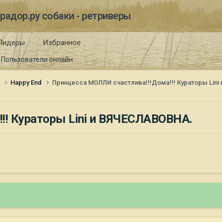
радор.ру собаки - ретриверы
Лидеры
Избранное
Пользователи онлайн
и
Happy End
Принцесса МОЛЛИ счастлива!!!Дома!!! Кураторы Lin
!! Кураторы Lini и ВЯЧЕСЛАВОВНА.