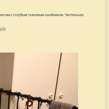
евочка с голубым тканевым ошейником. Чистенькая,
у)))