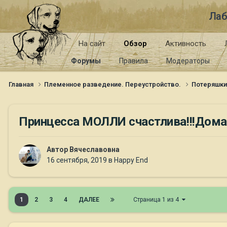
Лаб
На сайт
Обзор
Активность
Форумы
Правила
Модераторы
Главная
Племенное разведение. Переустройство.
Потеряшк
Принцесса МОЛЛИ счастлива!!!Дома!
Автор
Вячеславовна
16 сентября, 2019
в
Happy End
1
2
3
4
ДАЛЕЕ
Страница 1 из 4