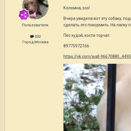
Коломна, sos!
Вчера увидела вот эту собаку, под
сделать это покормить. На лапку пё
Пользователи.
Пёс худой, кости торчат.
332
Город:
Москва
89775972166
https://vk.com/wall-96670880_449