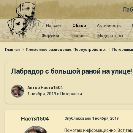
Лаб
На сайт
Обзор
Активность
Форумы
Правила
Модераторы
Главная
Племенное разведение. Переустройство.
Потеряшк
Лабрадор с большой раной на улице
Автор
Настя1504
1 ноября, 2019
в
Потеряшки
Настя1504
Опубликовано
1 ноября, 2019
Помогаю информационно. Вот так