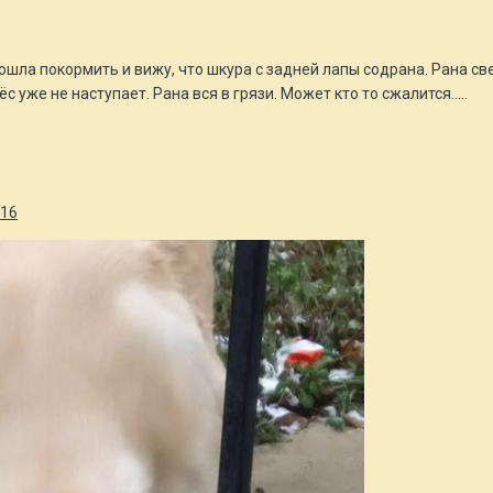
ошла покормить и вижу, что шкура с задней лапы содрана. Рана све
с уже не наступает. Рана вся в грязи. Может кто то сжалится.....
516