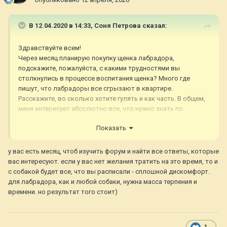
В 12.04.2020 в 14:33,
Соня Петрова
сказал:
Здравствуйте всем!
Через месяц планирую покупку щенка лабрадора,
подскажите, пожалуйста, с какими трудностями вы
столкнулись в процессе воспитания щенка? Много где
пишут, что лабрадоры все сгрызают в квартире.
Расскажите, во сколько хотите гулять и как часть. В общем,
меня интересует абсолютно все, что нужно знать по
воспитанию щенка лабрадора. Поделитесь, пожалуйста,
Показать
опытом.
Заранее спасибо!
у вас есть месяц, чтоб изучить форум и найти все ответы, которые
вас интересуют. если у вас нет желания тратить на это время, то и
с собакой будет все, что вы расписали - сплошной дискомфорт.
для лабрадора, как и любой собаки, нужна масса терпения и
времени. но результат того стоит)