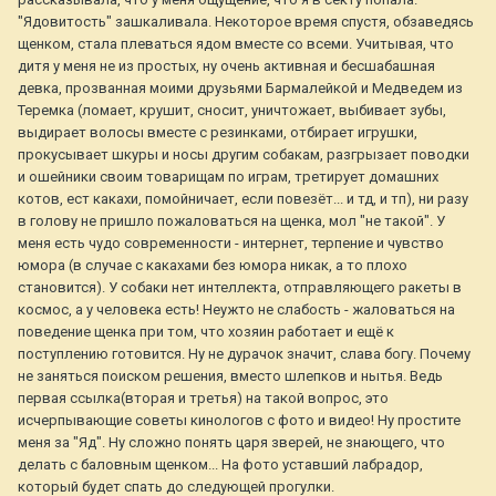
"Ядовитость" зашкаливала. Некоторое время спустя, обзаведясь
щенком, стала плеваться ядом вместе со всеми. Учитывая, что
дитя у меня не из простых, ну очень активная и бесшабашная
девка, прозванная моими друзьями Бармалейкой и Медведем из
Теремка (ломает, крушит, сносит, уничтожает, выбивает зубы,
выдирает волосы вместе с резинками, отбирает игрушки,
прокусывает шкуры и носы другим собакам, разгрызает поводки
и ошейники своим товарищам по играм, третирует домашних
котов, ест какахи, помойничает, если повезёт... и тд, и тп), ни разу
в голову не пришло пожаловаться на щенка, мол "не такой". У
меня есть чудо современности - интернет, терпение и чувство
юмора (в случае с какахами без юмора никак, а то плохо
становится). У собаки нет интеллекта, отправляющего ракеты в
космос, а у человека есть! Неужто не слабость - жаловаться на
поведение щенка при том, что хозяин работает и ещё к
поступлению готовится. Ну не дурачок значит, слава богу. Почему
не заняться поиском решения, вместо шлепков и нытья. Ведь
первая ссылка(вторая и третья) на такой вопрос, это
исчерпывающие советы кинологов с фото и видео! Ну простите
меня за "Яд". Ну сложно понять царя зверей, не знающего, что
делать с баловным щенком... На фото уставший лабрадор,
который будет спать до следующей прогулки.