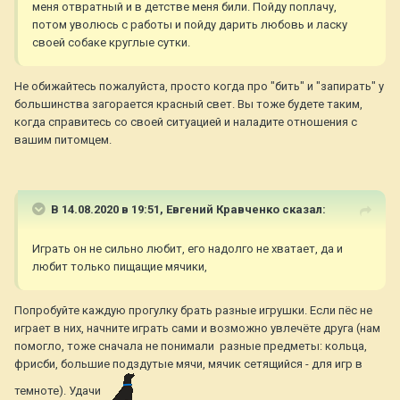
меня отвратный и в детстве меня били. Пойду поплачу,
потом уволюсь с работы и пойду дарить любовь и ласку
своей собаке круглые сутки.
Не обижайтесь пожалуйста, просто когда про "бить" и "запирать" у
большинства загорается красный свет. Вы тоже будете таким,
когда справитесь со своей ситуацией и наладите отношения с
вашим питомцем.
В 14.08.2020 в 19:51,
Евгений Кравченко
сказал:
Играть он не сильно любит, его надолго не хватает, да и
любит только пищащие мячики,
Попробуйте каждую прогулку брать разные игрушки. Если пёс не
играет в них, начните играть сами и возможно увлечёте друга (нам
помогло, тоже сначала не понимали разные предметы: кольца,
фрисби, большие подздутые мячи, мячик сетящийся - для игр в
темноте). Удачи