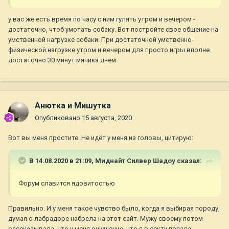
у вас же есть время по часу с ним гулять утром и вечером -
достаточно, чтоб умотать собаку. Вот постройте свое общение на
умственной нагрузке собаки. При достаточной умственно-
физической нагрузке утром и вечером для просто игры вполне
достаточно 30 минут мячика днем
Анютка и Мишутка
Опубликовано
15 августа, 2020
Вот вы меня простите. Не идёт у меня из головы, цитирую:
В 14.08.2020 в 21:09,
Миднайт Силвер Шадоу
сказал:
Форум славится ядовитостью
Правильно. И у меня такое чувство было, когда я выбирая породу,
думая о лабрадоре набрела на этот сайт. Мужу своему потом
рассказывала, что у меня ощущение, что я в секту попала.