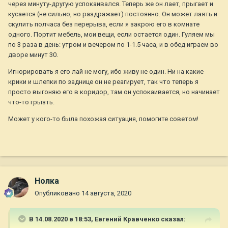
через минуту-другую успокаивался. Теперь же он лает, прыгает и
кусается (не сильно, но раздражает) постоянно. Он может лаять и
скулить полчаса без перерыва, если я закрою его в комнате
одного. Портит мебель, мои вещи, если остается один. Гуляем мы
по 3 раза в день: утром и вечером по 1-1.5 часа, и в обед играем во
дворе минут 30.
Игнорировать я его лай не могу, ибо живу не один. Ни на какие
крики и шлепки по заднице он не реагирует, так что теперь я
просто выгоняю его в коридор, там он успокаивается, но начинает
что-то грызть.
Может у кого-то была похожая ситуация, помогите советом!
Нолка
Опубликовано
14 августа, 2020
В 14.08.2020 в 18:53,
Евгений Кравченко
сказал: