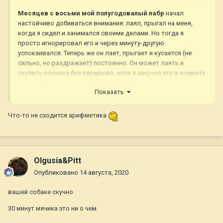
Месяцев с восьми мой полугодовалый лабр
начал
настойчиво добиваться внимания: лаял, прыгал на меня,
когда я сидел и занимался своими делами. Но тогда я
просто игнорировал его и через минуту-другую
успокаивался. Теперь же он лает, прыгает и кусается (не
сильно, но раздражает) постоянно. Он может лаять и
скулить полчаса без перерыва, если я закрою его в комнате
одного. Портит мебель, мои вещи, если остается один.
Показать
Гуляем мы по 3 раза в день: утром и вечером по 1-1.5 часа, и
в обед играем во дворе минут 30.
Что-то не сходится арифметика
Игнорировать я его лай не могу, ибо живу не один. Ни на
какие крики и шлепки по заднице он не реагирует, так что
теперь я просто выгоняю его в коридор, там он
успокаивается, но начинает что-то грызть.
Olgusia&Pitt
Может у кого-то была похожая ситуация, помогите советом!
Опубликовано
14 августа, 2020
вашей собаке скучно
30 минут мячика это ни о чем