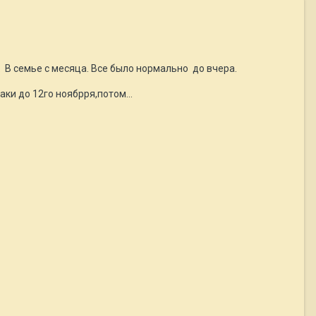
. В семье с месяца. Все было нормально до вчера.
ки до 12го ноябрря,потом...