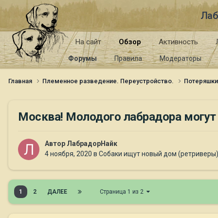
Лаб
На сайт
Обзор
Активность
Форумы
Правила
Модераторы
Главная
Племенное разведение. Переустройство.
Потеряшк
Москва! Молодого лабрадора могут
Автор
ЛабрадорНайк
4 ноября, 2020
в
Собаки ищут новый дом (ретриверы
1
2
ДАЛЕЕ
Страница 1 из 2