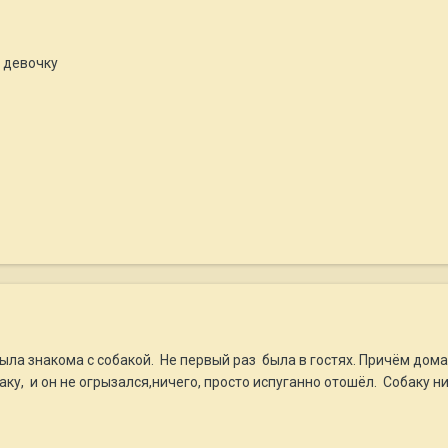
а девочку
была знакома с собакой. Не первый раз была в гостях. Причём дома
ку, и он не огрызался,ничего, просто испуганно отошёл. Собаку ни