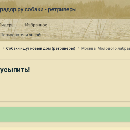
радор.ру собаки - ретриверы
Лидеры
Избранное
Пользователи онлайн
и
Собаки ищут новый дом (ретриверы)
Москва! Молодого лабрад
 усыпить!
)