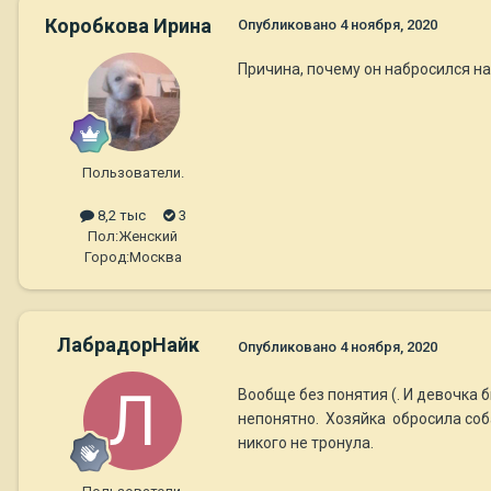
Коробкова Ирина
Опубликовано
4 ноября, 2020
Причина, почему он набросился н
Пользователи.
8,2 тыс
3
Пол:
Женский
Город:
Москва
ЛабрадорНайк
Опубликовано
4 ноября, 2020
Вообще без понятия (. И девочка 
непонятно. Хозяйка обросила соба
никого не тронула.