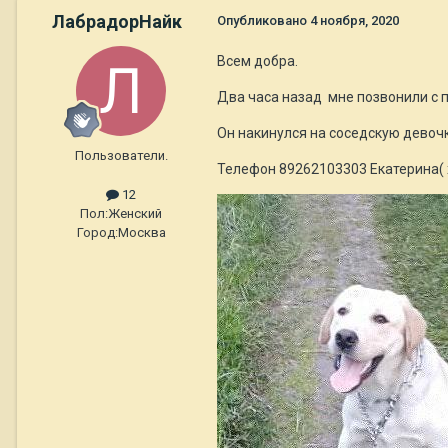
ЛабрадорНайк
Опубликовано
4 ноября, 2020
Всем добра.
Два часа назад мне позвонили с п
Он накинулся на соседскую девочку
Пользователи.
Телефон 89262103303 Екатерина( 
12
Пол:
Женский
Город:
Москва