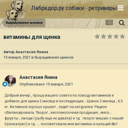
Лабрадор.ру собаки - ретриверы
Выращивание щенков
витамины для щенка
Автор
Анастасия Янина
15 января, 2021
в
Выращивание щенков
Анастасия Янина
Опубликовано
15 января, 2021
Добрый вечер , прошу вашего совета по поводу витаминов и
добавок для щенка 2 месяца и последующее... Щенок 2 месяца , 6,5
кг. Активный хорошо кушает , сидит на натуралке. Рацион
сбалансировала. Творог , кисломолочная продукция , мясо ,
фрукты , овощи ( рыбу еще не давала) и тд . творог мешаю с кашей
(гречка+рис) и тд .... посоветовали мне витамины и кальций 8в1