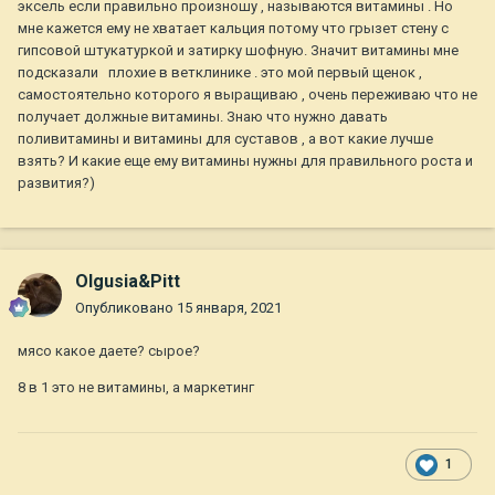
эксель если правильно произношу , называются витамины . Но
мне кажется ему не хватает кальция потому что грызет стену с
гипсовой штукатуркой и затирку шофную. Значит витамины мне
подсказали плохие в ветклинике . это мой первый щенок ,
самостоятельно которого я выращиваю , очень переживаю что не
получает должные витамины. Знаю что нужно давать
поливитамины и витамины для суставов , а вот какие лучше
взять? И какие еще ему витамины нужны для правильного роста и
развития?)
Olgusia&Pitt
Опубликовано
15 января, 2021
мясо какое даете? сырое?
8 в 1 это не витамины, а маркетинг
1