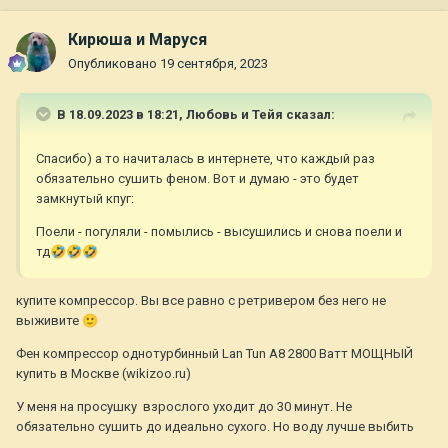
Кирюша и Маруся
Опубликовано
19 сентября, 2023
В 18.09.2023 в 18:21,
Любовь и Тейя
сказал:
Спасибо) а то начиталась в интернете, что каждый раз
обязательно сушить феном. Вот и думаю - это будет
замкнутый кпуг:
Поели - погуляли - помылись - высушились и снова поели и
тд
🤣
🤣
🤣
купите компрессор. Вы все равно с ретривером без него не
выживите
🙂
Фен компрессор однотурбинный Lan Tun A8 2800 Ватт МОЩНЫЙ
купить в Москве (wikizoo.ru)
У меня на просушку взрослого уходит до 30 минут. Не
обязательно сушить до идеально сухого. Но воду лучше выбить