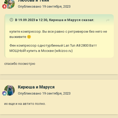
Любовь и Тейя
Опубликовано
19 сентября, 2023
В 19.09.2023 в 12:30,
Кирюша и Маруся
сказал:
купите компрессор. Вы все равно с ретривером без него не
выживите
🙂
Фен компрессор однотурбинный Lan Tun A8 2800 Ватт
МОЩНЫЙ купить в Москве (wikizoo.ru)
спасибо посмотрю
Кирюша и Маруся
Опубликовано
19 сентября, 2023
их еще и на автито полно.