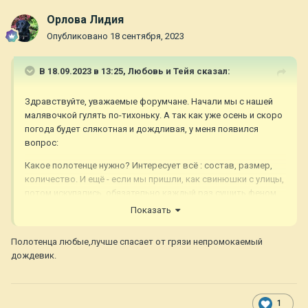
Орлова Лидия
Опубликовано
18 сентября, 2023
В 18.09.2023 в 13:25,
Любовь и Тейя
сказал:
Здравствуйте, уважаемые форумчане. Начали мы с нашей
малявочкой гулять по-тихоньку. А так как уже осень и скоро
погода будет слякотная и дождливая, у меня появился
вопрос:
Какое полотенце нужно? Интересует всё : состав, размер,
количество. И ещё - если мы пришли, как свинюшки с улицы,
потом искупались, обязательно каждый раз сушить феном
или можно просто хорошо вытереть?
Показать
Полотенца любые,лучше спасает от грязи непромокаемый
дождевик.
1