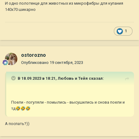
И одно полотенце для животных из микрофибры для купания
140х70 шикарно
1
ostorozno
Опубликовано
19 сентября, 2023
В 18.09.2023 в 18:21,
Любовь и Тейя
сказал:
Поели - погуляли - помылись - высушились и снова поели и
тд
🤣
🤣
🤣
А поспать?))