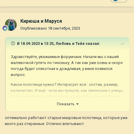
Кирюша и Маруся
Опубликовано
18 сентября, 2023
В 18.09.2023 в 13:25,
Любовь и Тейя
сказал:
Здравствуйте, уважаемые форумчане. Начали мы с нашей
малявочкой гулять по-тихоньку. А так как уже осень и скоро
погода будет слякотная и дождливая, у меня появился
вопрос:
Какое полотенце нужно? Интересует всё : состав, размер,
количество. И ещё - если мы пришли, как свинюшки с улицы,
потом искупались, обязательно каждый раз сушить феном
или можно просто хорошо вытереть?
Показать
оптимально работают старые махровые полотенца, которые уже
много раз стиранные. Отлично впитывают.