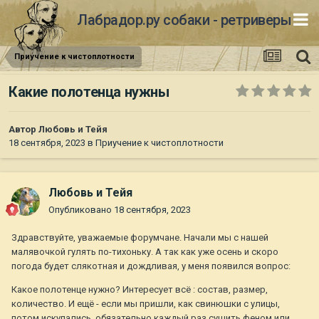
Лабрадор.ру собаки - ретриверы
Приучение к чистоплотности
Какие полотенца нужны
Автор
Любовь и Тейя
18 сентября, 2023
в
Приучение к чистоплотности
Любовь и Тейя
Опубликовано
18 сентября, 2023
Здравствуйте, уважаемые форумчане. Начали мы с нашей
малявочкой гулять по-тихоньку. А так как уже осень и скоро
погода будет слякотная и дождливая, у меня появился вопрос:
Какое полотенце нужно? Интересует всё : состав, размер,
количество. И ещё - если мы пришли, как свинюшки с улицы,
потом искупались, обязательно каждый раз сушить феном или