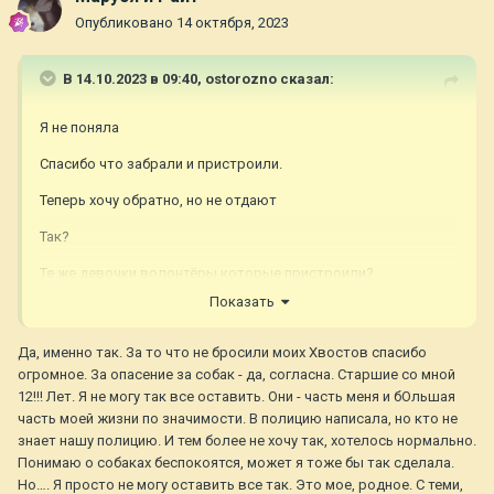
Опубликовано
14 октября, 2023
В 14.10.2023 в 09:40,
ostorozno
сказал:
Я не поняла
Спасибо что забрали и пристроили.
Теперь хочу обратно, но не отдают
Так?
Те же девочки волонтёры которые пристроили?
Показать
Если у вас так , что могут и снова увезти вас в другой город,
то...
Да, именно так. За то что не бросили моих Хвостов спасибо
огромное. За опасение за собак - да, согласна. Старшие со мной
12!!! Лет. Я не могу так все оставить. Они - часть меня и бОльшая
часть моей жизни по значимости. В полицию написала, но кто не
знает нашу полицию. И тем более не хочу так, хотелось нормально.
Понимаю о собаках беспокоятся, может я тоже бы так сделала.
Но…. Я просто не могу оставить все так. Это мое, родное. С теми,