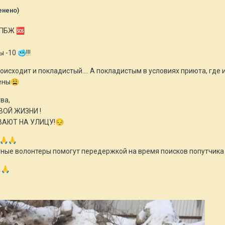
енено)
 ППБЖ
🆘
ы -10
🥶
!!!
исходит и покладистый.... А покладистым в условиях приюта, где 
ены
😩
тва,
ВОЙ ЖИЗНИ !
ВАЮТ НА УЛИЦУ!
😔
🙏
🙏
тные волонтеры помогут передержкой на время поисков попутчика

🙏