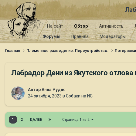
Лаб
На сайт
Обзор
Активность
Форумы
Правила
Модераторы
Главная
Племенное разведение. Переустройство.
Потеряшк
Лабрадор Дени из Якутского отлова 
Автор
Анна Рудня
24 октября, 2023
в
Собаки на ИС
1
2
ДАЛЕЕ
Страница 1 из 2