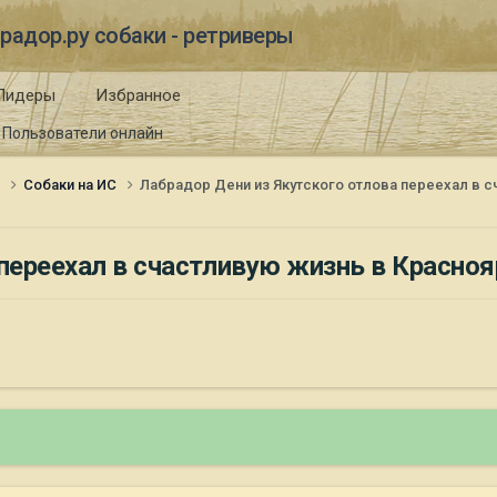
радор.ру собаки - ретриверы
Лидеры
Избранное
Пользователи онлайн
и
Собаки на ИС
Лабрадор Дени из Якутского отлова переехал в с
переехал в счастливую жизнь в Красноя