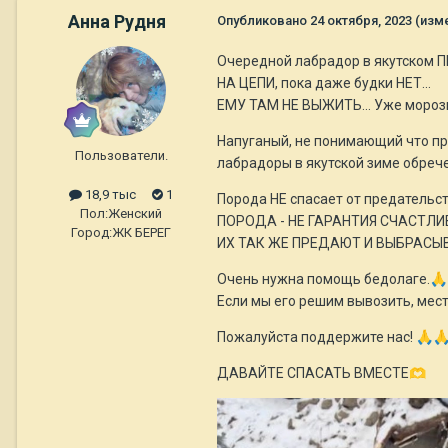
Анна Рудня
Опубликовано
24 октября, 2023
(изм
Очередной лабрадор в якутском
НА ЦЕПИ, пока даже будки НЕТ...
ЕМУ ТАМ НЕ ВЫЖИТЬ... Уже мороз
Напуганый, не понимающий что про
Пользователи.
лабрадоры в якутской зиме обреч
18,9 тыс
1
Порода НЕ спасает от предательс
Пол:
Женский
ПОРОДА - НЕ ГАРАНТИЯ СЧАСТЛИ
Город:
ЖК БЕРЕГ
ИХ ТАК ЖЕ ПРЕДАЮТ И ВЫБРАСЫ
Очень нужна помощь бедолаге.
🙏
Если мы его решим вывозить, мес
Пожалуйста поддержите нас!
🙏

ДАВАЙТЕ СПАСАТЬ ВМЕСТЕ
🫶