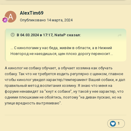
AlexTim69
Опубликовано
14 марта, 2024
В 04.03.2024 в 17:17,
NataP
сказал:
... С кинологами у нас беда, живём в области, а в Нижний
Новгород не наездишься, щен плохо дорогу переносит...
А кинолог не собаку обучает, а обучает хозяина как обучать
собаку. Так что не требуется ездить регулярно с щенком, главное
чтобы кинолог увидел характер/темперамент Вашей собаки, и дал
правильный метод воспитания хозяину. Я знаю что меня на
форуме ненавидят за "кнут к собаке", ну такой у нее характер, что
одними плюшками не обойтись, поэтому "на диван пускаю, но на
улице вредность вытряхиваю".
1