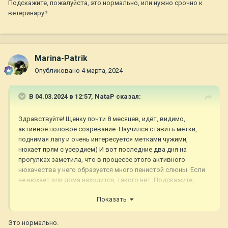
Подскажите, пожалуйста, это нормально, или нужно срочно к
ветеринару?
Marina-Patrik
Опубликовано
4 марта, 2024
В 04.03.2024 в 12:57,
NataP
сказал:
Здравствуйте! Щенку почти 8 месяцев, идёт, видимо,
активное половое созревание. Научился ставить метки,
поднимая лапу и очень интересуется метками чужими,
нюхает прям с усердием) И вот последние два дня на
прогулках заметила, что в процессе этого активного
нюхачества у него образуется много пенистой слюны. Если
не нюхает или дома находится, такого нет. Подскажите,
пожалуйста, это нормально, или нужно срочно к
Показать
ветеринару?
Это нормально.