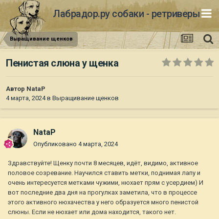
Лабрадор.ру собаки - ретриверы
Выращивание щенков
Пенистая слюна у щенка
Автор
NataP
4 марта, 2024
в
Выращивание щенков
NataP
Опубликовано
4 марта, 2024
Здравствуйте! Щенку почти 8 месяцев, идёт, видимо, активное
половое созревание. Научился ставить метки, поднимая лапу и
очень интересуется метками чужими, нюхает прям с усердием) И
вот последние два дня на прогулках заметила, что в процессе
этого активного нюхачества у него образуется много пенистой
слюны. Если не нюхает или дома находится, такого нет.