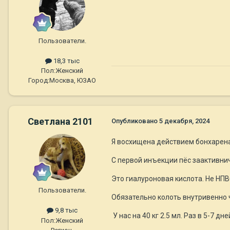
Пользователи.
18,3 тыс
Пол:
Женский
Город:
Москва, ЮЗАО
Светлана 2101
Опубликовано
5 декабря, 2024
Я восхищена действием бонхарена
С первой инъекции пёс заактивнича
Это гиалуроновая кислота. Не НПВ
Пользователи.
Обязательно колоть внутривенно 
9,8 тыс
У нас на 40 кг 2.5 мл. Раз в 5-7 
Пол:
Женский