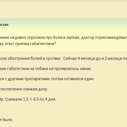
азал:
приеме недавно спросила про боли в лапках, доктор порекомендовал
будь опыт приема габапентина?
ле обострения болей в суставе . Сейчас 4 месяца до и 2 месяца по
вие габопетина на собаке не проявлялось никак.
я с другими препаратами, потом оставался один.
 постепенно снижая дозу.
р. Снижали 1,5-1-0.5 по 4 дня.
е было.