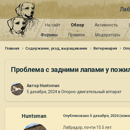
Лаб
На сайт
Обзор
Активность
Форумы
Правила
Модераторы
Главная
Содержание, уход, выращивание
Ветеринария
Опо
Проблема с задними лапами у пожи
Автор
Huntsman
5 декабря, 2024
в
Опорно-двигательный аппарат
Huntsman
Опубликовано
5 декабря, 2024
(изме
Лабрадор, почти 15.5 лет.