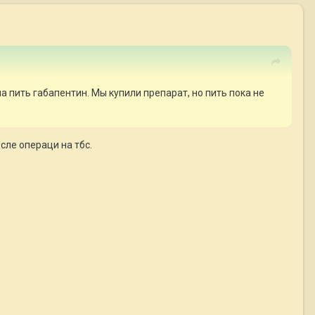
а пить габапентин. Мы купили препарат, но пить пока не
сле операци на тбс.