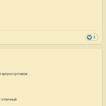
2
 артроз суставов.
т отличный.