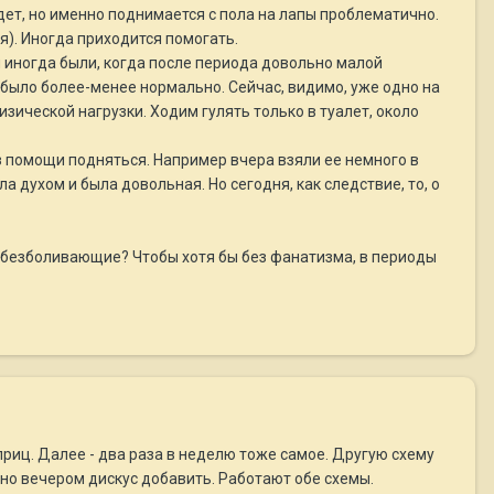
дет, но именно поднимается с пола на лапы проблематично.
я). Иногда приходится помогать.
и иногда были, когда после периода довольно малой
 было более-менее нормально. Сейчас, видимо, уже одно на
изической нагрузки. Ходим гулять только в туалет, около
ез помощи подняться. Например вчера взяли ее немного в
а духом и была довольная. Но сегодня, как следствие, то, о
/обезболивающие? Чтобы хотя бы без фанатизма, в периоды
риц. Далее - два раза в неделю тоже самое. Другую схему
жно вечером дискус добавить. Работают обе схемы.