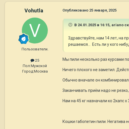
Vohutla
Опубликовано
25 января, 2025
В 24.01.2025 в 16:15,
ariano
ск
Здравствуйте, нам 14 лет, на 
решаемся... Есть ли у кого ни
Пользователи.
Мы пили несколько раз курсами пос
25
Пол:
Мужской
Ничего плохого не заметил. Дейст
Город:
Москва
Обычно вначале он комбинировалс
Заканчивать приём надо не резко,
Нам на 45 кг назначали ко 2капс х 3
Кошки габопетин пили. Негатива н