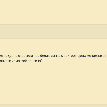
еме недавно спросила про боли в лапках, доктор порекомендовала п
ь опыт приема габапентина?