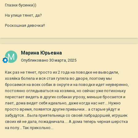
Глазки бусинки))
На улице тянет, да?
Роскошная девочка!!
Марина Юрьевна
Опубликовано
30 марта, 2025
Как раз не тянет, просто их 2 года на поводке не выводили,
хозяйка болела и вся стая гуляла во дворе, поэтому мы
бросаемся на всех собак в округе и на поводке идет неуверенно,
постоянно оглядываться на хозяина, но сейчас уже потихоньку
перестает видеть в других собаках угрозу, меньше бросается и
лает, дома ведет себя идеально, даже когда нас нет... Нужно
просто время, появятся другие привычки... а старые уйдут и
забудутся....Была приятельница со своей лабрадоршей, игрушек
своих ей не дала, пожадничала.... А дома теперь черная шерстка
на полу... Так прикольно...