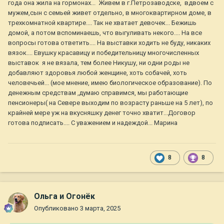
года она жила на гормонах... Живем в г.Петрозаводске, вдвоем с
мужем,сын с семьей живет отдельно, в многоквартирном доме, в
трехкомнатной квартире.... Так не хватает девочек... Бежишь
домой, а потом вспоминаешь, что выгуливать некого.... На все
вопросы готова ответить.... На выставки ходить не буду, никаких
вязок.... Евушку красавицу и победительницу многочисленных
выставок я не вязала, тем более Никушу, ни одни роды не
добавляют здоровья любой женщине, хоть собачей, хоть
человечьей... (мое мнение, имею биологическое образование). По
денежным средствам ,думаю справимся, мы работающие
пенсионеры( на Севере выходим по возрасту раньше на 5 лет), по
крайней мере уж на вкусняшку денег точно хватит...Договор
готова подписать.... С уважением и надеждой... Марина
8
8
Ольга и Огонёк
Опубликовано
3 марта, 2025