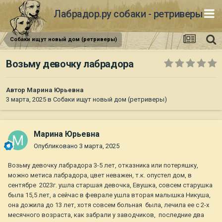
Лабрадор.ру собаки - ретриверы
Собаки ищут новый дом (ретриверы)
Возьму девочку лабрадора
Автор
Марина Юрьевна
3 марта, 2025
в
Собаки ищут новый дом (ретриверы)
Марина Юрьевна
Опубликовано
3 марта, 2025
Возьму девочку лабрадора 3-5 лет, отказника или потеряшку,
можно метиса лабрадора, цвет неважен, т.к. опустел дом, в
сентябре 2023г. ушла старшая девочка, Евушка, совсем старушка
была 15,5 лет, а сейчас в феврале ушла вторая малышка Никуша,
она дожила до 13 лет, хотя совсем больная была, лечила ее с 2-х
месячного возраста, как забрали у заводчиков, последние два