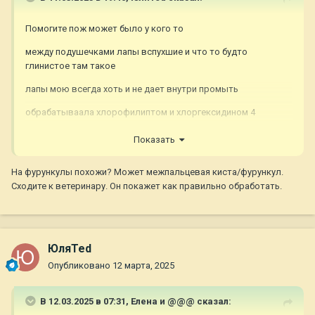
Помогите пож может было у кого то
между подушечками лапы вспухшие и что то будто
глинистое там такое
лапы мою всегда хоть и не дает внутри промыть
обрабатываала хлорофилиптом и хлоргексидином 4
процента
Показать
сидим на диете индейка
На фурункулы похожи? Может межпальцевая киста/фурункул.
Ворчит и без настроения что не может играть долго
Сходите к ветеринару. Он покажет как правильно обработать.
ЮляTed
Опубликовано
12 марта, 2025
В 12.03.2025 в 07:31,
Елена и @@@
сказал: