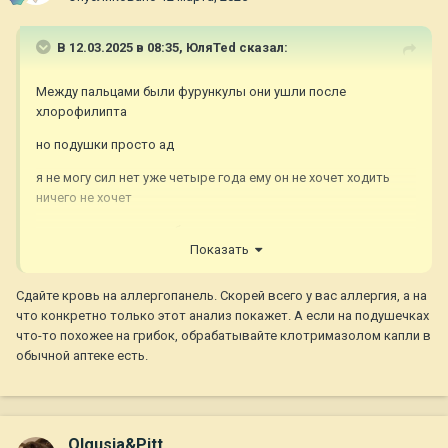
В 12.03.2025 в 08:35,
ЮляTed
сказал:
Между пальцами были фурункулы они ушли после
хлорофилипта
но подушки просто ад
я не могу сил нет уже четыре года ему он не хочет ходить
ничего не хочет
очень подавленная собака
Показать
я без сильна уже с ним тоже
Сдайте кровь на аллергопанель. Скорей всего у вас аллергия, а на
врачам я не знаю уже сколько отдала за приему анализы
что конкретно только этот анализ покажет. А если на подушечках
нет решения
что-то похожее на грибок, обрабатывайте клотримазолом капли в
обычной аптеке есть.
Olgusia&Pitt