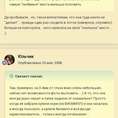
самые "любимые" места малыша положить.
Да пробывали... но, такое впечатление, что она туда назло не
"делает"... правда один раз сходила в лоток (наверное, случайно),
больше не повторяла... зато написала на своё "спальное" место...
;)
Юльчик
Опубликовано
23 мая, 2008
Связист сказал:
Там, примерно, на 3-4мм от глаза вниз слизь небольшая...
сейчас нет возможности фоты выложить... ;) А то, что она
иногда ушко чешет и лапку заднюю эт нормально? Просто
когда её забрали купили корм (не БИОМИЛЛ) и она часалась
и иногда поносило, а купили биомилл и всё вроде
нармолизовалось... только иногда почёсывает...