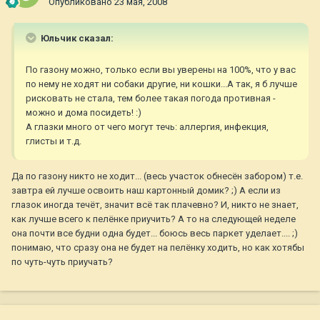
Опубликовано
23 мая, 2008
Юльчик сказал:
По газону можно, только если вы уверены на 100%, что у вас
по нему не ходят ни собаки другие, ни кошки...А так, я б лучше
рисковать не стала, тем более такая погода противная -
можно и дома посидеть! :)
А глазки много от чего могут течь: аллергия, инфекция,
глисты и т.д.
Да по газону никто не ходит... (весь участок обнесён забором) т.е.
завтра ей лучше освоить наш картонный домик? ;) А если из
глазок иногда течёт, значит всё так плачевно? И, никто не знает,
как лучше всего к пелёнке приучить? А то на следующей неделе
она почти все будни одна будет... боюсь весь паркет уделает.... ;)
понимаю, что сразу она не будет на пелёнку ходить, но как хотябы
по чуть-чуть приучать?