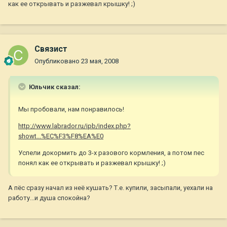
как ее открывать и разжевал крышку! ;)
Связист
Опубликовано
23 мая, 2008
Юльчик сказал:
Мы пробовали, нам понравилось!
http://www.labrador.ru/ipb/index.php?
showt...%EC%F3%F8%EA%E0
Успели докормить до 3-х разового кормления, а потом пес
понял как ее открывать и разжевал крышку! ;)
А пёс сразу начал из неё кушать? Т.е. купили, засыпали, уехали на
работу...и душа спокойна?