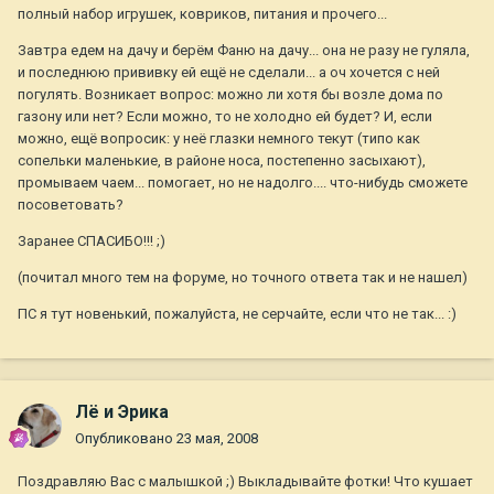
полный набор игрушек, ковриков, питания и прочего...
Завтра едем на дачу и берём Фаню на дачу... она не разу не гуляла,
и последнюю прививку ей ещё не сделали... а оч хочется с ней
погулять. Возникает вопрос: можно ли хотя бы возле дома по
газону или нет? Если можно, то не холодно ей будет? И, если
можно, ещё вопросик: у неё глазки немного текут (типо как
сопельки маленькие, в районе носа, постепенно засыхают),
промываем чаем... помогает, но не надолго.... что-нибудь сможете
посоветовать?
Заранее СПАСИБО!!! ;)
(почитал много тем на форуме, но точного ответа так и не нашел)
ПС я тут новенький, пожалуйста, не серчайте, если что не так... :)
Лё и Эрика
Опубликовано
23 мая, 2008
Поздравляю Вас с малышкой ;) Выкладывайте фотки! Что кушает