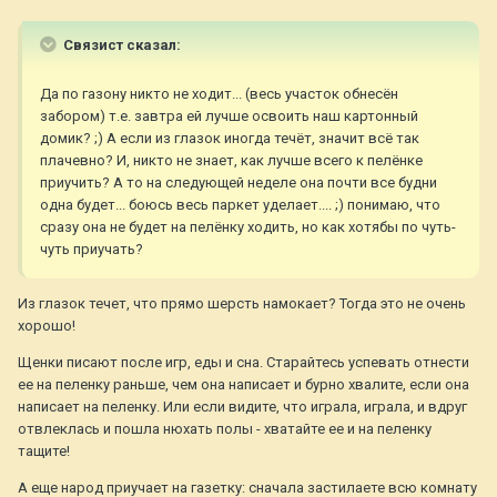
Связист сказал:
Да по газону никто не ходит... (весь участок обнесён
забором) т.е. завтра ей лучше освоить наш картонный
домик? ;) А если из глазок иногда течёт, значит всё так
плачевно? И, никто не знает, как лучше всего к пелёнке
приучить? А то на следующей неделе она почти все будни
одна будет... боюсь весь паркет уделает.... ;) понимаю, что
сразу она не будет на пелёнку ходить, но как хотябы по чуть-
чуть приучать?
Из глазок течет, что прямо шерсть намокает? Тогда это не очень
хорошо!
Щенки писают после игр, еды и сна. Старайтесь успевать отнести
ее на пеленку раньше, чем она написает и бурно хвалите, если она
написает на пеленку. Или если видите, что играла, играла, и вдруг
отвлеклась и пошла нюхать полы - хватайте ее и на пеленку
тащите!
А еще народ приучает на газетку: сначала застилаете всю комнату