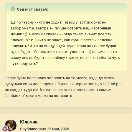
Связист сказал:
Да по газону никто не ходит... (весь участок обнесён
забором) т.е. завтра ей лучше освоить наш картонный
домик? ;) А если из глазок иногда течёт, значит всё так
плачевно? И, никто не знает, как лучше всего к пелёнке
приучить? А то на следующей неделе она почти все будни
одна будет... боюсь весь паркет уделает.... ;) понимаю, что
сразу она не будет на пелёнку ходить, но как хотябы по чуть-
чуть приучать?
Попробуйте пеленочку положить на то место, куда до этого
щенулька свои дела сделал! большая вероятность, что 2-ой раз
он сходит туда же! А лучше несколько пеленочек в самые
"любимые" места малыша положить.
Юльчик
Опубликовано
23 мая, 2008