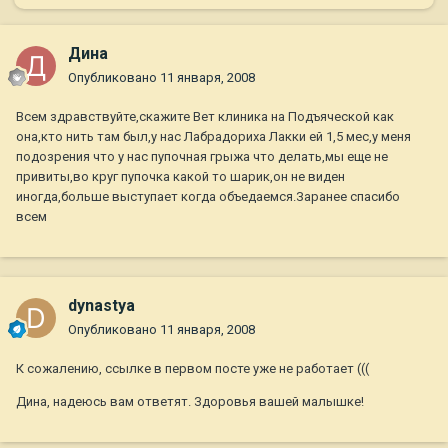
Дина
Опубликовано
11 января, 2008
Всем здравствуйте,скажите Вет клиника на Подъяческой как
она,кто нить там был,у нас Лабрадориха Лакки ей 1,5 мес,у меня
подозрения что у нас пупочная грыжа что делать,мы еще не
привиты,во круг пупочка какой то шарик,он не виден
иногда,больше выступает когда объедаемся.Заранее спасибо
всем
dynastya
Опубликовано
11 января, 2008
К сожалению, ссылке в первом посте уже не работает (((
Дина, надеюсь вам ответят. Здоровья вашей малышке!