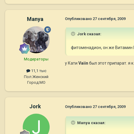
Manya
Опубликовано
27 сентября, 2009
Jork сказал:
фитоменадион, он же Витамин 
Модераторы
у Кати
Vaiin
был этот припарат. я 
11,1 тыс
Пол:
Женский
Город:
МО
Jork
Опубликовано
27 сентября, 2009
Manya сказал: