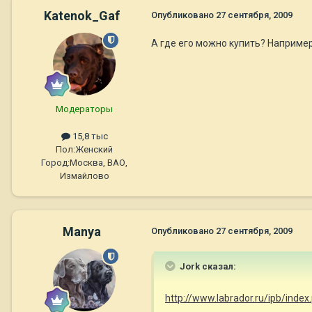
Katenok_Gaf
Опубликовано
27 сентября, 2009
А где его можно купить? Например
Модераторы
15,8 тыс
Пол:
Женский
Город:
Москва, ВАО,
Измайлово
Manya
Опубликовано
27 сентября, 2009
Jork сказал:
http://www.labrador.ru/ipb/ind