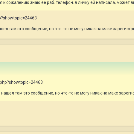
 я к сожалению знаю ее раб. телефон. в личку ей написала, может 
php?showtopic=24463
ашел там это сообщение, но что-то не могу никак на маке зарегист
ex.php?showtopic=24463
 нашел там это сообщение, но что-то не могу никак на маке зареги