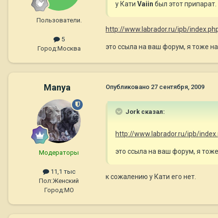
у Кати
Vaiin
был этот припарат.
Пользователи.
http://www.labrador.ru/ipb/index.
5
это ссыла на ваш форум, я тоже н
Город:
Москва
Manya
Опубликовано
27 сентября, 2009
Jork сказал:
http://www.labrador.ru/ipb/ind
это ссыла на ваш форум, я тоже
Модераторы
11,1 тыс
к сожалению у Кати его нет.
Пол:
Женский
Город:
МО