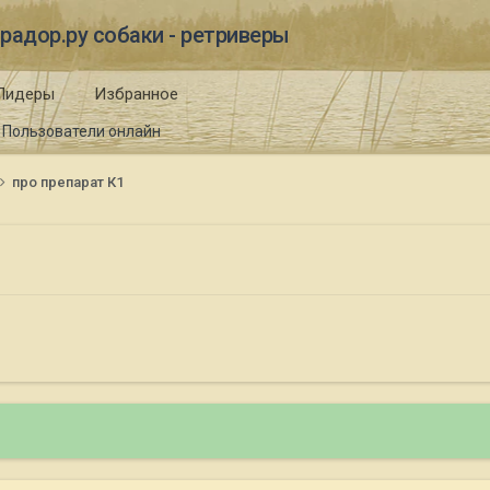
радор.ру собаки - ретриверы
Лидеры
Избранное
Пользователи онлайн
про препарат К1