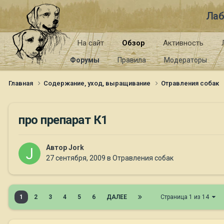
Лаб
На сайт
Обзор
Активность
Форумы
Правила
Модераторы
Главная
Содержание, уход, выращивание
Отравления собак
про препарат К1
Автор
Jork
27 сентября, 2009
в
Отравления собак
1
2
3
4
5
6
ДАЛЕЕ
Страница 1 из 14