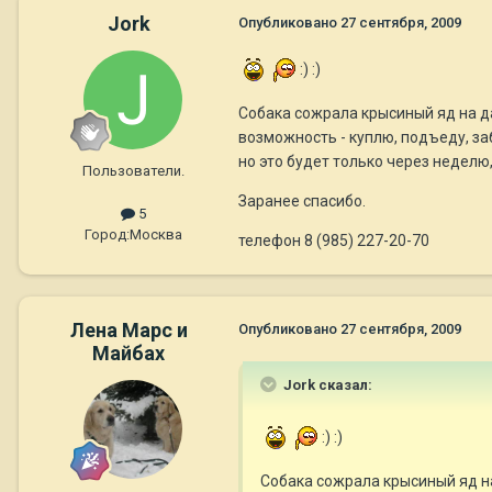
Jork
Опубликовано
27 сентября, 2009
:) :)
Собака сожрала крысиный яд на дач
возможность - куплю, подъеду, за
но это будет только через неделю,
Пользователи.
Заранее спасибо.
5
Город:
Москва
телефон 8 (985) 227-20-70
Лена Марс и
Опубликовано
27 сентября, 2009
Майбах
Jork сказал:
:) :)
Собака сожрала крысиный яд на 