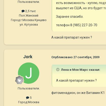
Пользователи.
есть возможность - куплю, под
вышлют из США, но это будет т
2,5 тыс
Пол:
Женский
Заранее спасибо.
Город:
г.Москва Кунцево
ул. Кутузова
телефон 8 (985) 227-20-70
А какой препарат нужен ?
Jork
Опубликовано
27 сентября, 2009
Лена и Мон Марс сказал:
А какой препарат нужен ?
Пользователи.
фитоменадион, он же Витамин К1
5
Город:
Москва