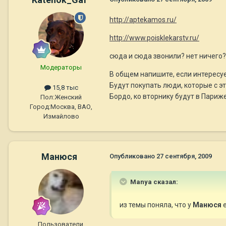
http://aptekamos.ru/
http://www.poisklekarstv.ru/
сюда и сюда звонили? нет ничего?
Модераторы
В общем напишите, если интересуе
Будут покупать люди, которые с э
15,8 тыс
Бордо, ко вторнику будут в Париже
Пол:
Женский
Город:
Москва, ВАО,
Измайлово
Манюся
Опубликовано
27 сентября, 2009
Manya сказал:
из темы поняла, что у
Манюся
е
Пользователи.