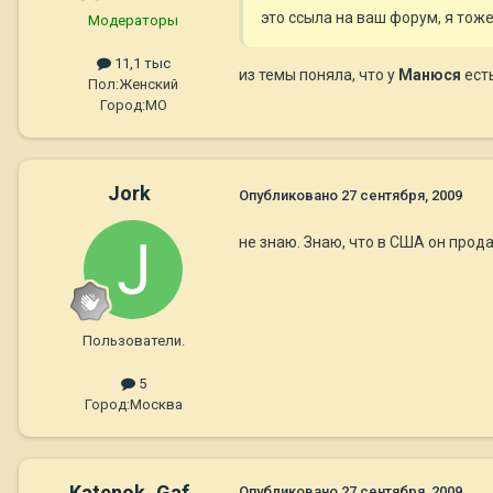
это ссыла на ваш форум, я тоже
Модераторы
11,1 тыс
из темы поняла, что у
Манюся
есть
Пол:
Женский
Город:
МО
Jork
Опубликовано
27 сентября, 2009
не знаю. Знаю, что в США он прода
Пользователи.
5
Город:
Москва
Katenok_Gaf
Опубликовано
27 сентября, 2009