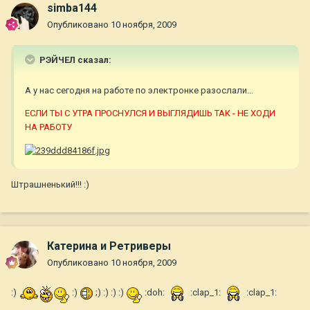
simba144
Опубликовано
10 ноября, 2009
РЭЙЧЕЛ сказал:
А у нас сегодня на работе по электронке разослали...
ЕСЛИ ТЫ С УТРА ПРОСНУЛСЯ И ВЫГЛЯДИШЬ ТАК - НЕ ХОДИ
НА РАБОТУ
Штрашненький!!! :)
Катерина и Ретриверы
Опубликовано
10 ноября, 2009
:)
:)
;) :) :) :)
:doh:
:clap_1:
:clap_1: