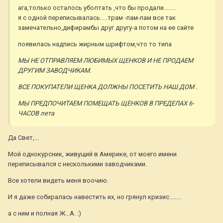
ага,только осталось уболтать ,что бы продали........
я с одной переписывалась.....трам -пам-пам все так
замечательно,дифирамбы друг другу-а потом на ее сайте
появилась надпись жирным шрифтом,что то типа
МЫ НЕ ОТПРАВЛЯЕМ ЛЮБИМЫХ ЩЕНКОВ И НЕ ПРОДАЕМ
ДРУГИМ ЗАВОДЧИКАМ.
ВСЕ ПОКУПАТЕЛИ ЩЕНКА ДОЛЖНЫ ПОСЕТИТЬ НАШ ДОМ .
МЫ ПРЕДПОЧИТАЕМ ПОМЕЩАТЬ ЩЕНКОВ В ПРЕДЕЛАХ 6-
ЧАСОВ лета
Да Свет,...
Мой однокурсник, живущий в Америке, от моего имени
переписывался с несколькими заводчиками.
Все хотели видеть меня воочию.
И я даже собиралась навестить их, но грянул кризис........
а с ним и полная Ж...А. :)