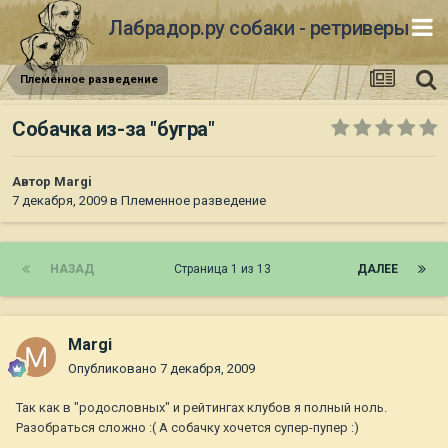
Лабрадор.ру собаки - ретриверы
Племенное разведение
Собачка из-за "бугра"
Автор
Margi
7 декабря, 2009
в
Племенное разведение
НАЗАД
Страница 1 из 13
ДАЛЕЕ
Margi
Опубликовано
7 декабря, 2009
Так как в "родословных" и рейтингах клубов я полный ноль.
Разобраться сложно :( А собачку хочется супер-пупер :)