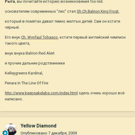
Рыта
, вы почитайте историю возникновения fox red.
основателем современных "лис" стал
Sh.Ch.Balrion King Frost
,
который в помётах давал темно желтых детей. Сам он кстати
чёрный.
Его внук
Ch. Wynfaul Tobasco
, кстати первый английский чемпион
такого цвета,
внук внука Balrion Red Alert
и прочие дальние родственники
Kelleygreens Kardinal,
Penara In The Line Of Fire
http://www.keepsakelabs.com/index.html
здесь очень хорошо всё
написано.
Yellow Diamond
Опубликовано
7 декабря, 2009