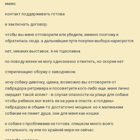
имею.
контакт поддерживать готова.
и заключать договор.
чтобы вы меня отговорили или убедили, именно поэтому и
обратилась сюда. а дальнейшие пути покупки-выбора нарисуются.
нет, никаких выставок. я не тщеславна
по поводу вязки не могу однозначно ответить, но скорее нет
стерилизацию обсужу с заводчиком.
хочу собаку-девочку, щенка, возможно вы отговорите от
лабрадора-ретривера и посоветуете кого-либо еще. меня лично
смущает такой аспект - в случае опасности на улице для собаки
чтобы ребенок мог взять ее на руки и спасти. а голдены-
лабрадоры в общем-то достаточно мощные. но к маленьким
собакам не лежит душа. они для меня как кошки.
к собаке с проблемами не готова. слишком много всего
остального. ну или по крайней мере не сейчас.