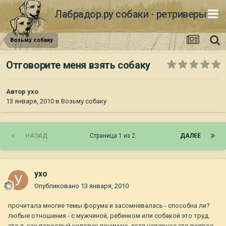
Лабрадор.ру собаки - ретриверы
Возьму собаку
Отговорите меня взять собаку
Автор
ухо
13 января, 2010
в
Возьму собаку
НАЗАД
Страница 1 из 2
ДАЛЕЕ
ухо
Опубликовано
13 января, 2010
прочитала многие темы форума и засомневалась - способна ли?
любые отношения - с мужчиной, ребенком или собакой это труд.
это я, как взрослый человек понимаю. хотя наверное это вопрос