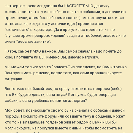
Четвертое - рекомендовала бы НАСТОЯТЕЛЬНО девочку
стерилизовать, т.к. у вас не было опыта с собаками, а девочки во
время течки, а тем более беременности (а может случиться и так
от не знания, когда что у девочки идет) проявляются
"склочность" в характере. Да и прогулка во время течки, не
"лучшее времяпрепровождения" защита от кобелей, знаете ли не
очень "веселое занятие".
Пятое, самое ИМХО важное, Вам самой сначала надо понять до
конца потяните ли Вы, именно Вы, данную нагрузку.
мы можем только что то "описать" из поведения, но Вам и только
Вам принимать решение, после того, как сами проанализируете
ситуацию.
Вы только не обижайтесь, но сразу ответьте на вопросы (себе)
что Вы будете делать, если не дай Бог нужна будет операция
собаки, а если у ребенка появится аллергия?
Мой совет, познакомьте своего сына сначала с собаками данной
породы. Посмотрите форум или создайте тему в общении, может
кто то из владельцев голденов живет рядом с Вами и Вы бы
могли сходить на прогулки вместе с ними, чтобы посмотреть на