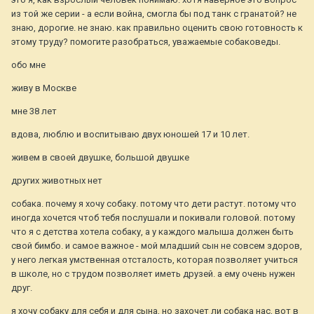
из той же серии - а если война, смогла бы под танк с гранатой? не
знаю, дорогие. не знаю. как правильно оценить свою готовность к
этому труду? помогите разобраться, уважаемые собаковеды.
обо мне
живу в Москве
мне 38 лет
вдова, люблю и воспитываю двух юношей 17 и 10 лет.
живем в своей двушке, большой двушке
других животных нет
собака. почему я хочу собаку. потому что дети растут. потому что
иногда хочется чтоб тебя послушали и покивали головой. потому
что я с детства хотела собаку, а у каждого малыша должен быть
свой бимбо. и самое важное - мой младший сын не совсем здоров,
у него легкая умственная отсталость, которая позволяет учиться
в школе, но с трудом позволяет иметь друзей. а ему очень нужен
друг.
я хочу собаку для себя и для сына, но захочет ли собака нас, вот в