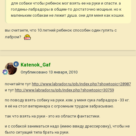
для собаки чтобы ребенок мог взять ее на руки и спасти. а
голдены-лабрадоры в общем-то достаточно мощные. но к
маленьким собакам не лежит душа. они для меня как кошки.
вы считаете, что 10 летний ребенок способен один гулять с
лабром?
Katenok_Gaf
Опубликовано
13 января, 2010
почитайте тут
http://www.labrador.ru/ipb/index.php?showtopic=28987
и тут
http://www.labrador.ru/ipb/index.php?showtopic=30759
по поводу взять собаку на руки..кхм..у меня сука лабрадора - 33 кг.
я её на стол ветеринара с огромным трудом забрасываю.
так что взять на руки - это из области фантастики.
и с собакой заниматься надо (имею ввиду дрессировку), чтобы не
было ситуаций типа брать на руки.