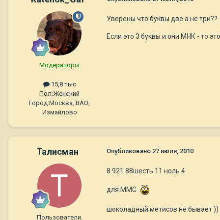
Уверены что буквы две а не три??
Если это 3 буквы и они МНК - то э
Модераторы
15,8 тыс
Пол:
Женский
Город:
Москва, ВАО,
Измайлово
Талисман
Опубликовано
27 июля, 2010
8 921 88шесть 11 ноль 4
для ММС
шоколадный метисов не бывает ))
Пользователи.