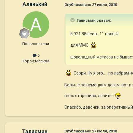
Аленький
Опубликовано
27 июля, 2010
Талисман сказал:
8 921 88шесть 11 ноль 4
Пользователи.
для ММС
6
шоколадный метисов не бывает 
Город:
Москва
Сорри. Ну я это..... по лабрам н
Больше по немецким догам, вот и 
mms отправила, ловите!
Спасибо, девочки, за оперативный
Талисман
Опубликовано
27 июля, 2010