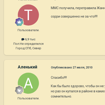
ММС получила, переправила Жанн
сорри совершенно не за что!!!!
Пользователи.
6,9 тыс
Пол:
Не определился
Город:
СПб, Север
Аленький
Опубликовано
27 июля, 2010
Спасибо!!!!
Как бы было здорово, чтобы он не
но раз он купался в районе в каки
сомнительно.
Пользователи.