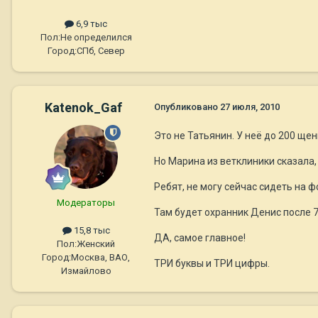
6,9 тыс
Пол:
Не определился
Город:
СПб, Север
Katenok_Gaf
Опубликовано
27 июля, 2010
Это не Татьянин. У неё до 200 ще
Но Марина из ветклиники сказала,
Ребят, не могу сейчас сидеть на ф
Модераторы
Там будет охранник Денис после 7
15,8 тыс
ДА, самое главное!
Пол:
Женский
Город:
Москва, ВАО,
ТРИ буквы и ТРИ цифры.
Измайлово