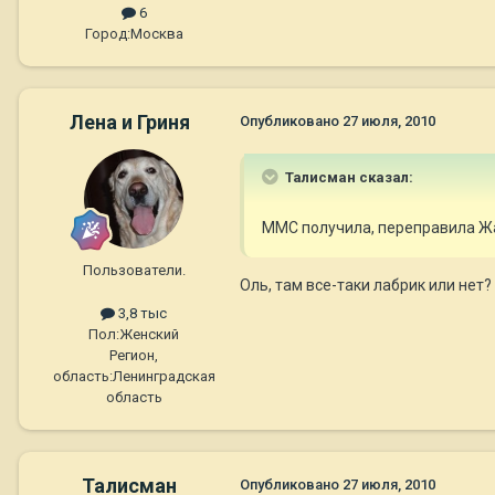
6
Город:
Москва
Лена и Гриня
Опубликовано
27 июля, 2010
Талисман сказал:
ММС получила, переправила Ж
Пользователи.
Оль, там все-таки лабрик или нет?
3,8 тыс
Пол:
Женский
Регион,
область:
Ленинградская
область
Талисман
Опубликовано
27 июля, 2010