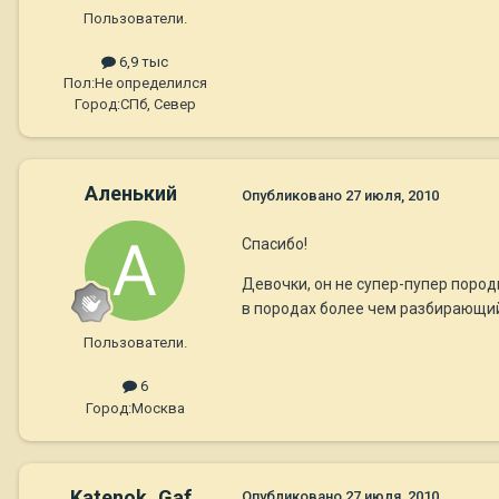
Пользователи.
6,9 тыс
Пол:
Не определился
Город:
СПб, Север
Аленький
Опубликовано
27 июля, 2010
Спасибо!
Девочки, он не супер-пупер пород
в породах более чем разбирающийс
Пользователи.
6
Город:
Москва
Katenok_Gaf
Опубликовано
27 июля, 2010