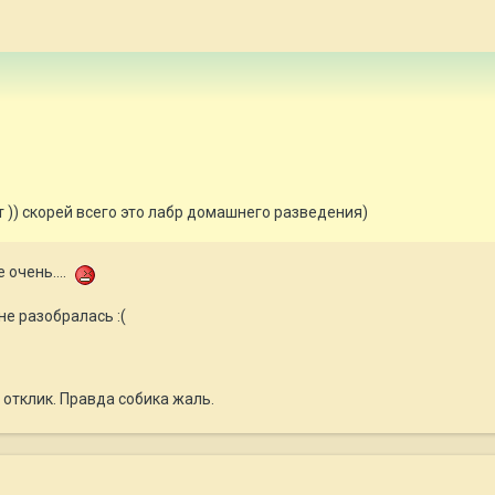
)) скорей всего это лабр домашнего разведения)
е очень....
не разобралась :(
 отклик. Правда собика жаль.