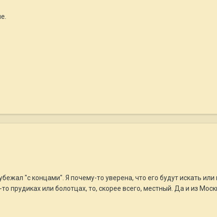
е.
 убежал "с концами". Я почему-то уверена, что его будут искать и
х-то прудиках или болотцах, то, скорее всего, местный. Да и из Мос