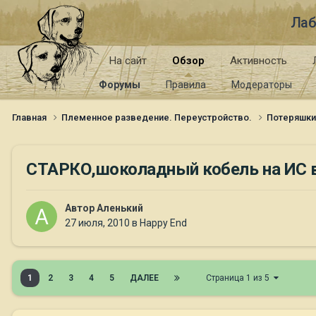
Лаб
На сайт
Обзор
Активность
Форумы
Правила
Модераторы
Главная
Племенное разведение. Переустройство.
Потеряшк
СТАРКО,шоколадный кобель на ИС 
Автор
Аленький
27 июля, 2010
в
Happy End
1
2
3
4
5
ДАЛЕЕ
Страница 1 из 5