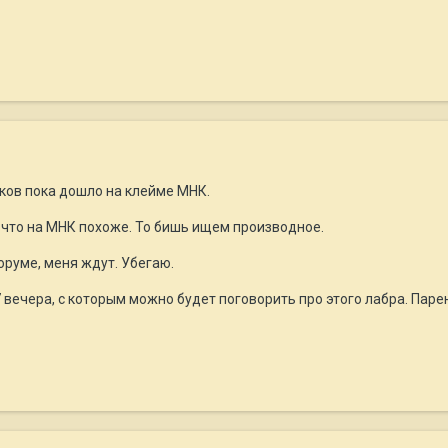
нков пока дошло на клейме МНК.
 что на МНК похоже. То бишь ищем производное.
оруме, меня ждут. Убегаю.
 вечера, с которым можно будет поговорить про этого лабра. Паре