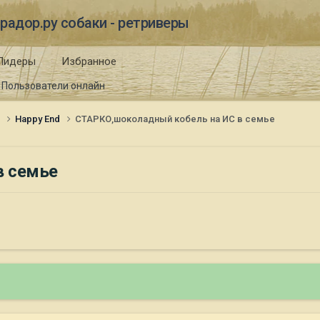
радор.ру собаки - ретриверы
Лидеры
Избранное
Пользователи онлайн
и
Happy End
СТАРКО,шоколадный кобель на ИС в семье
в семье