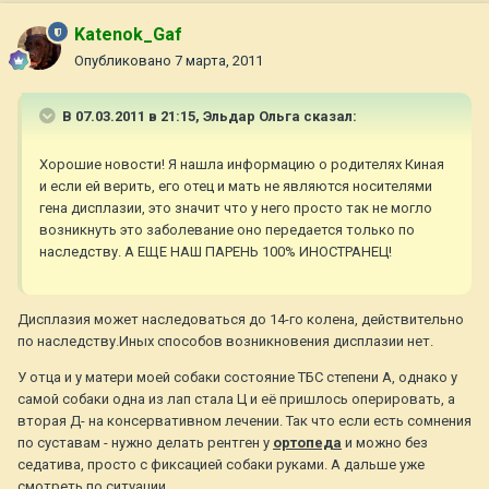
Katenok_Gaf
Опубликовано
7 марта, 2011
В 07.03.2011 в 21:15, Эльдар Ольга сказал:
Хорошие новости! Я нашла информацию о родителях Киная
и если ей верить, его отец и мать не являются носителями
гена дисплазии, это значит что у него просто так не могло
возникнуть это заболевание оно передается только по
наследству. А ЕЩЕ НАШ ПАРЕНЬ 100% ИНОСТРАНЕЦ!
Дисплазия может наследоваться до 14-го колена, действительно
по наследству.Иных способов возникновения дисплазии нет.
У отца и у матери моей собаки состояние ТБС степени А, однако у
самой собаки одна из лап стала Ц и её пришлось оперировать, а
вторая Д- на консервативном лечении. Так что если есть сомнения
по суставам - нужно делать рентген у
ортопеда
и можно без
седатива, просто с фиксацией собаки руками. А дальше уже
смотреть по ситуации.