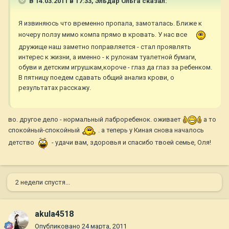
В 14.03.2011 в 17:33, Эльдар Ольга сказал:
Я извиняюсь что временно пропала, замоталась. Ближе к
ночеру ползу мимо компа прямо в кровать. У нас все
дружище наш заметно поправляется - стал проявлять
интерес к жизни, а именно - к рулонам туалетной бумаги,
обуви и детским игрушкам,короче - глаз да глаз за ребенком.
В пятницу поедем сдавать общий анализ крови, о
результатах расскажу.
во. другое дело - нормальный лаброребенок. оживает
а то
спокойный-спокойный
. а теперь у Киная снова началось
детство
- удачи вам, здоровья и спасибо твоей семье, Оля!
2 недели спустя...
akula4518
Опубликовано
24 марта, 2011