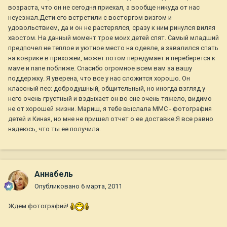
возраста, что он не сегодня приехал, а вообще никуда от нас
неуезжал.Дети его встретили с восторгом визгом и
удовольствием, да и он не растерялся, сразу к ним ринулся виляя
хвостом. На данный момент трое моих детей спят. Самый младший
предпочел не теплое и уютное место на одеяле, а завалился спать
на коврике в прихожей, может потом передумает и переберется к
маме и папе поближе. Спасибо огромное всем вам за вашу
поддержку. Я уверена, что все у нас сложится хорошо. Он
классный пес: добродушный, общительный, но иногда взгляд у
него очень грустный и вздыхает он во сне очень тяжело, видимо
не от хорошей жизни. Мариш, я тебе выслала ММС - фотография
детей и Киная, но мне не пришел отчет о ее доставке.Я все равно
надеюсь, что ты ее получила.
Aннaбель
Опубликовано
6 марта, 2011
Ждем фотографий!