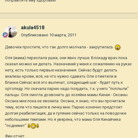
поправлять ему здоровье!
akula4518
Опубликовано
10 марта, 2011
Девочки простите, что так долго молчала - закрутилась
Оля (мама) переслала ушки, они явно лучше. Блокаду врач пока
сказал можно не делать. Назначений у меня к сожалению на руках
нету, есть только первые назначения. Сейчас будут делать
анализы крови, всё, на что нужно сдавать Оле отметили в
бланке.Сейчас всё это вылечат, следующий шаг - будет путь к
ортопеду. Но сначала парню надо похудеть, т.к. у него "поплыли"
пальцы. Оля смогла дозвонить до хозяйки мамы Киная - Оксаны.
Оксана мне пока не звонила. Оксана, я знаю, что вы прочитали
тему, если что пишите в личку мне. Парню конечно предстоит
долгая реабилитация, да и гуляние сейчас только на поводочке
небольшими темпами. Но я уверена, что мама Оля Кинайчика
"поднимет"
Фин.отчет: