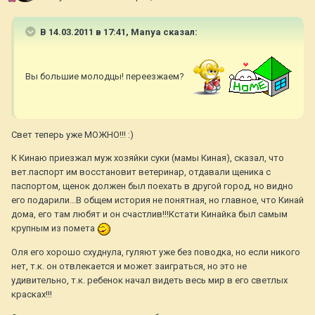
В 14.03.2011 в 17:41, Manya сказал:
Вы большие молодцы! переезжаем?
Свет теперь уже МОЖНО!!! :)
К Кинаю приезжал муж хозяйки суки (мамы Киная), сказал, что
вет.паспорт им восстановит ветеринар, отдавали щеника с
паспортом, щенок должен был поехать в другой город, но видно
его подарили...В общем история не понятная, но главное, что Кинай
дома, его там любят и он счастлив!!!Кстати Кинайка был самым
крупным из помета
Оля его хорошо схуднула, гуляют уже без поводка, но если никого
нет, т.к. он отвлекается и может заиграться, но это не
удивительно, т.к. ребенок начал видеть весь мир в его светлых
красках!!!