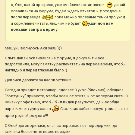
о, Оля, какой прогресс, уже смайлики вставляешь.
давай
осваивайся на форуме, будем ждать отчетов и фотодосье
после переезда.
пока можно полезные темки про уход
и кормление читать, лишним не будет
удачной вам
поездки завтра к врачу
!
Машунь волнуюсь Аки заяц )))
Ольга давай осваивайся на форуме, я документы все
подготовила, могу памятку распечатать на первое время, чтобы
наглядно и перед глазами было :)
Девочки держите за нас хвостики!!!
Сегодня приедет ветеринар, сделает 3 укол (блокаду), обещала
"болтушку" привести, чтобы все и от отита, и от аллергии снять.Я
Кинайку пофоткаю, чтобы был виден результат, да и вообще
парень мне в душу запал
Скольких собак переустроила, а это
прям родней родного!!!
С Олей договорилась, она нас перевезет от передержки, до
клиники.Все отчеты после поездки.