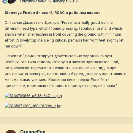
Опубликовано
12 декабря, 2012
Stenveyz Firebird - exc-2, RCAC в рабочем классе
Описание Джонатана Долтри: "Presents a really good outline,
different head type which I found pleasing, fabulous forehand which
shows when she reaches in front covering the ground with minimum
effort. A lovely topline. Being critical, perhaps her front feet slightly let
her down"
Перевод: "Демонстрирует дейcтвительно хороший силуэт,
необычного типа голова, которую я нахожу привлекательной,
потрясающие передние конечности, которые, как видно при
движении на эксперта, позволяют ей преодолевать расстояние с
минимальным усилием. Красивая линия верха. Если быть
критичным, возможно её немного подводят передние лапы."
OrangeFox