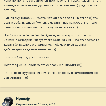
конечно, пока не устраняются, но и красноты такой, как была нет.
К поездкам на машине, думаем, скоро привыкнет (предпосылки
есть =))))
Купили ему ТАКООООЕ место, что он обалдел от Щастья =))) это
целый собачий диван (желание лазать к нам на кровать отпало
само собой, т.к. его место гораздо интереснее =)))
Пробуем корм Purina Pro Plan (для щенков с чувствительной
кожей), посмотрим как будет его реакция. Лишнего стараемся не
давать (страшно с его аллергией-то). На этих выходных
дебютируем на даче все вместе ))))
В общем будет держать в курсе.
Фотографий на новом месте сделаем и выложим )))))
P.S. потихоньку уже начинаем вилять хвостом и самостоятельно
заигрывать =))))
Ириш@
Опубликовано
16 мая, 2011