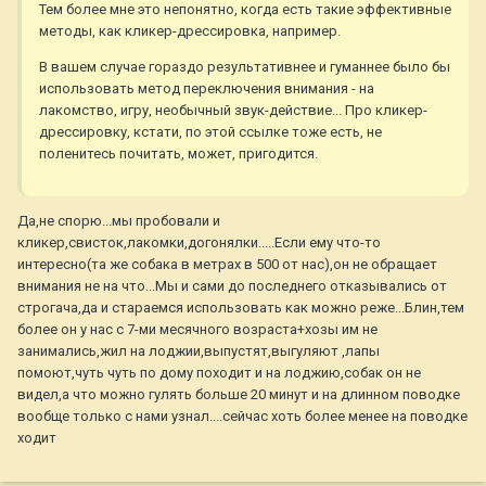
Тем более мне это непонятно, когда есть такие эффективные
методы, как кликер-дрессировка, например.
В вашем случае гораздо результативнее и гуманнее было бы
использовать метод переключения внимания - на
лакомство, игру, необычный звук-действие... Про кликер-
дрессировку, кстати, по этой ссылке тоже есть, не
поленитесь почитать, может, пригодится.
Да,не спорю...мы пробовали и
кликер,свисток,лакомки,догонялки.....Если ему что-то
интересно(та же собака в метрах в 500 от нас),он не обращает
внимания не на что...Мы и сами до последнего отказывались от
строгача,да и стараемся использовать как можно реже...Блин,тем
более он у нас с 7-ми месячного возраста+хозы им не
занимались,жил на лоджии,выпустят,выгуляют ,лапы
помоют,чуть чуть по дому походит и на лоджию,собак он не
видел,а что можно гулять больше 20 минут и на длинном поводке
вообще только с нами узнал....сейчас хоть более менее на поводке
ходит