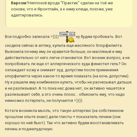
Барсом
?Неплохой вроде "Практик" сделан на той же
основе, что и Фронтлайн, а к нему клещи, похоже, уже
адаптировались.
Все подробно записала =))))
ну будем пробовать. Вот
сходила сейчас в аптеку, купила еще масляного Хлорфилипта.
Выяснила почему ему он нравится больше, он масляный и ему
действительно от него легче становится. Вот возник вопрос, а не
попробовать ли еще от аллергического зуда фенистил гель? Он
охлаждает кожу и снимает зуд. допустим после применения
хлорфилипта через какое-то время помазать (на ночь допустим).
Ну и решили ему комбинезон купить, чтобы не расчесывал дальше
и не разлизывал. А то пока нас дома нет, он активно чешется и
разлизывает себя, а это очень плохо... объяснить ему, что надо
немножко потерпеть, не получается =))))
Кстати возникла мысль, что такую аллергию (на собственном
прошлом опыте знаю) дали глисты + показатель печени (они
хорошо по ней бьют). Так что активно будем восстанавливать
печень и поджелудочную.