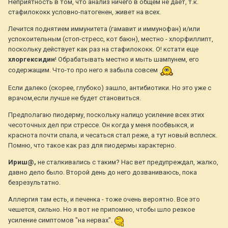
Неприятность в том, что анализ ничего в общем не дает, т.к.
стафилококк условно-патогенен, живет на всех.
Лечится поднятием иммунитета (гамавит и иммунофан) и/или
успокоительным (стоп-стресс, кот баюн), местно - хлорфиллипт,
поскольку действует как раз на стафилококк. О! кстати еще
хлоргексидин
! Обрабатывать местно и мыть шампунем, его
содержащим. Что-то про него я забыла совсем
Если далеко (скорее, глубоко) зашло, антибиотики. Но это уже с
врачом,если лучше не будет становиться.
Предполагаю пиодерму, поскольку налицо усиление всех этих
чесоточных дел при стрессе. Он когда у меня пообвыкся, и
краснота почти спала, и чесаться стал реже, а тут новый всплеск.
Помню, что такое как раз для пиодермы характерно.
Ириш@,
не сталкивались с таким? Нас вет предупреждал, жалко,
давно дело было. Второй день до него дозваниваюсь, пока
безрезультатно.
Аллергия там есть, и печенка - тоже очень вероятно. Все это
чешется, сильно. Но я вот не припомню, чтобы шло резкое
усиление симптомов "на нервах".