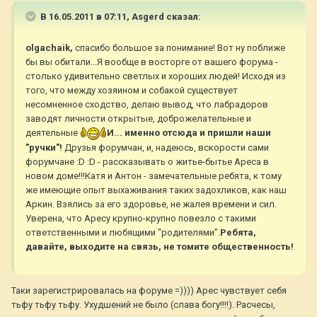
В 16.05.2011 в 07:11, Asgerd сказал:
olgachaik,
спасибо большое за понимание! Вот ну поближе
бы вы обитали...Я вообще в восторге от вашего форума -
столько удивительно светлых и хороших людей! Исходя из
того, что между хозяином и собакой существует
несомненное сходство, делаю вывод, что лабрадоров
заводят личности открытые, доброжелательные и
деятельные
И... именно отсюда и пришли наши
"ручки"!
Друзья форумчан, и, надеюсь, вскорости сами
форумчане :D :D - рассказывать о житье-бытье Ареса в
новом доме!!!Катя и Антон - замечательные ребята, к тому
же имеющие опыт выхаживания таких задохликов, как наш
Аркин. Взялись за его здоровье, не жалея времени и сил.
Уверена, что Аресу крупно-крупно повезло с такими
ответственными и любящими "родителями".
Ребята,
давайте, выходите на связь, не томите общественность!
Таки зарегистрировалась на форуме =)))) Арес чувствует себя
тьфу тьфу тьфу. Ухудшений не было (слава богу!!!!). Расчесы,