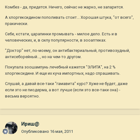
Комбез - да, придется. Ничего, сейчас не жарко, не запарится.
А хлоргексидином пополивать стоит... Хорошая штука, "от всего",
пракически.
Себе, кстати, царапинки промывать - милое дело. Есть и в
человеческих, и, в силу популярности, в зооаптеках.
"Доктор" нет, по-моему, он антибактериальный, противозудный,
антисеборейный..., но на чем-то другом.
Покупала зоошампунь лечебный кажется "ЭЛИТА", на 2 %
хлоргексидине. И еще их куча импортных, надо спрашивать.
Слушай, а давай все-таки "гамавита" курс? Хуже не будет, даже
если это не пиодерма, а вот лучше (если это все-таки она) -
весьма вероятно.
Ириш@
Опубликовано
16 мая, 2011