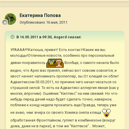
Екатерина Попова
Опубликовано
16 мая, 2011
В 16.05.2011 в 09:30, Asgerd сказал:
УРАААА!!!!Катюша, привет! Есть контакт!Какие же вы
молодцы!Отличные новости, особенно про персональный
диван понравилось
Вообще, с самого начала было
видно, что Арес вас принял, сейчас вот совсем освоится, и
хвост начнет напоминать пропеллер, зы.От клещей он облит
Адвантиксом 03.05.2011, по причине чего начал чесаться со
страшной силой. То есть на Адвантикс аллергия явная (как у
многих, впрочем). Ошейник "Килтекс" на нем свежий. Но что-
нибудь перед дачей надо будет сделать точно, наверное,
поближе к концу недели прокапать еще.Правда, теперь уже
не знаю, чем: вчера со своего Хомяка сняла клеща
обработанная Фронтлайном, гуляет в комбинезоне (вокруг
дома, даже не в парке), в том же "Килтексе"... Может,