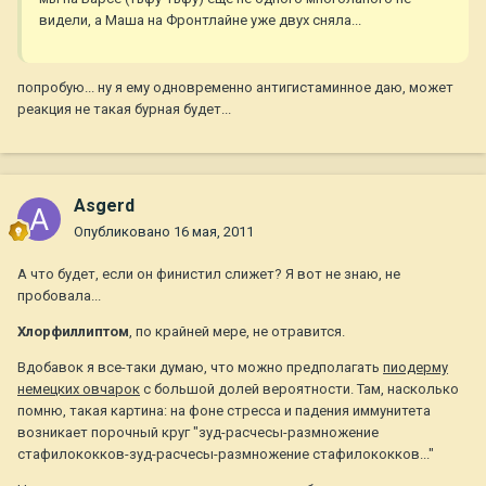
видели, а Маша на Фронтлайне уже двух сняла...
попробую... ну я ему одновременно антигистаминное даю, может
реакция не такая бурная будет...
Asgerd
Опубликовано
16 мая, 2011
А что будет, если он финистил слижет? Я вот не знаю, не
пробовала...
Хлорфиллиптом
, по крайней мере, не отравится.
Вдобавок я все-таки думаю, что можно предполагать
пиодерму
немецких овчарок
с большой долей вероятности. Там, насколько
помню, такая картина: на фоне стресса и падения иммунитета
возникает порочный круг "зуд-расчесы-размножение
стафилококков-зуд-расчесы-размножение стафилококков..."