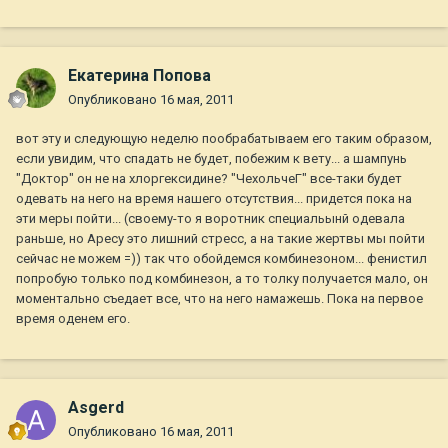
Екатерина Попова
Опубликовано
16 мая, 2011
вот эту и следующую неделю пообрабатываем его таким образом,
если увидим, что спадать не будет, побежим к вету... а шампунь
"Доктор" он не на хлоргексидине? "ЧехольчеГ" все-таки будет
одевать на него на время нашего отсутствия... придется пока на
эти меры пойти... (своему-то я воротник специальынй одевала
раньше, но Аресу это лишний стресс, а на такие жертвы мы пойти
сейчас не можем =)) так что обойдемся комбинезоном... фенистил
попробую только под комбинезон, а то толку получается мало, он
моментально съедает все, что на него намажешь. Пока на первое
время оденем его.
Asgerd
Опубликовано
16 мая, 2011