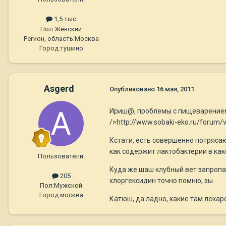
1,5 тыс
Пол:
Женский
Регион, область:
Москва
Город:
тушино
Asgerd
Опубликовано
16 мая, 2011
Ириш@, проблемы с пищеварением -
/>http://www.sobaki-eko.ru/forum/
Кстати, есть совершенно потрясаю
как содержит лактобактерии в как
Пользователи.
Куда же шаш клубный вет запропас
205
хлоргексидин точно помню, зы.
Пол:
Мужской
Город:
москва
Катюш, да ладно, какие там лекарс