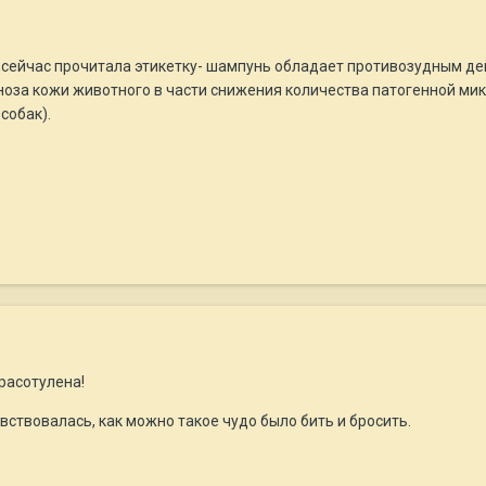
,сейчас прочитала этикетку- шампунь обладает противозудным д
оза кожи животного в части снижения количества патогенной м
собак).
красотулена!
вствовалась, как можно такое чудо было бить и бросить.