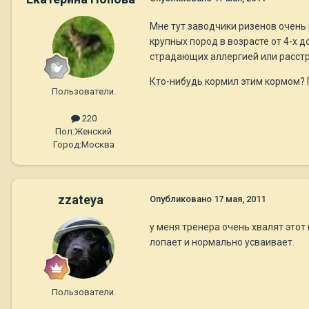
Мне тут заводчики ризенов очень 
крупных пород в возрасте от 4-х 
страдающих аллергией или расст
Кто-нибудь кормил этим кормом? Пу
Пользователи.
220
Пол:
Женский
Город:
Москва
zzateya
Опубликовано
17 мая, 2011
у меня тренера очень хвалят этот
лопает и нормально усваивает.
Пользователи.