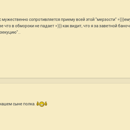
рес мужественно сопротивляется приему всей этой "мерзости" =)))ем
е что в обмороки не падает =))) как видит, что я за заветной баноч
екуцию"...
 нашем сыне полка.