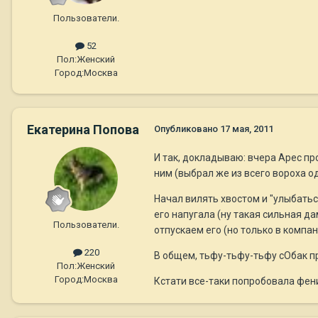
Пользователи.
52
Пол:
Женский
Город:
Москва
Екатерина Попова
Опубликовано
17 мая, 2011
И так, докладываю: вчера Арес про
ним (выбрал же из всего вороха о
Начал вилять хвостом и "улыбатьс
его напугала (ну такая сильная дам
Пользователи.
отпускаем его (но только в компан
220
В общем, тьфу-тьфу-тьфу сОбак пр
Пол:
Женский
Город:
Москва
Кстати все-таки попробовала фенис