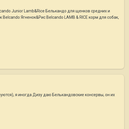
lcando Junior Lamb&Rice Белькандо для щенков средних и
к Belcando Ягненок&Рис Belcando LAMB & RICE корм для собак,
уются), я иногда Дизу даю Белькандовские консервы, он их