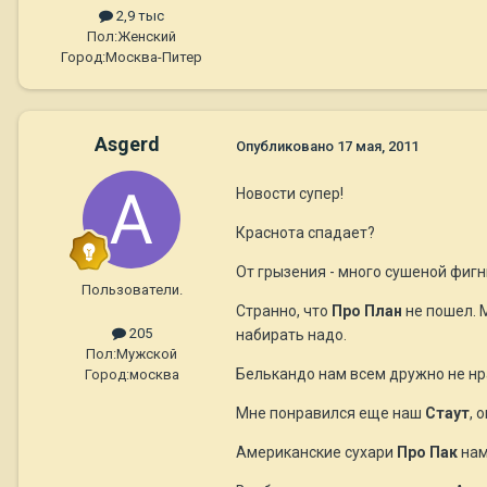
2,9 тыс
Пол:
Женский
Город:
Москва-Питер
Asgerd
Опубликовано
17 мая, 2011
Новости супер!
Краснота спадает?
От грызения - много сушеной фигни
Пользователи.
Странно, что
Про План
не пошел. 
205
набирать надо.
Пол:
Мужской
Белькандо нам всем дружно не нрав
Город:
москва
Мне понравился еще наш
Стаут
, 
Американские сухари
Про Пак
нам