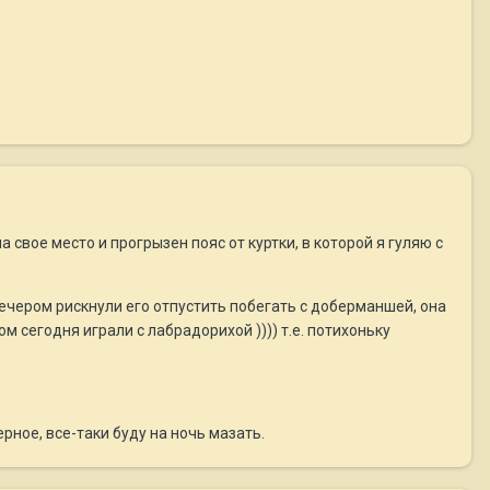
свое место и прогрызен пояс от куртки, в которой я гуляю с
вечером рискнули его отпустить побегать с доберманшей, она
ом сегодня играли с лабрадорихой )))) т.е. потихоньку
рное, все-таки буду на ночь мазать.