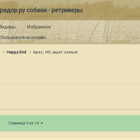
радор.ру собаки - ретриверы
Лидеры
Избранное
Пользователи онлайн
и
Happy End
Арес, НО, ищет семью
Страница 3 из 14