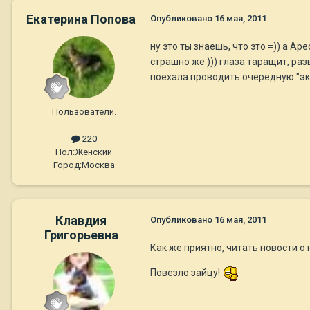
Екатерина Попова
Опубликовано
16 мая, 2011
ну это ты знаешь, что это =)) а А
страшно же ))) глаза таращит, разв
поехала проводить очередную "экз
Пользователи.
220
Пол:
Женский
Город:
Москва
Клавдия
Опубликовано
16 мая, 2011
Григорьевна
Как же приятно, читать новости о
Повезло зайцу!