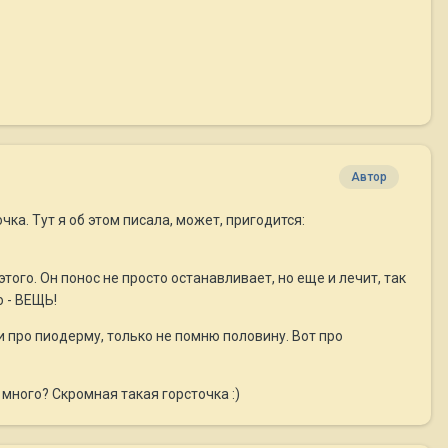
Автор
ка. Тут я об этом писала, может, пригодится:
ого. Он понос не просто останавливает, но еще и лечит, так
 - ВЕЩЬ!
и про пиодерму, только не помню половину. Вот про
 много? Скромная такая горсточка :)