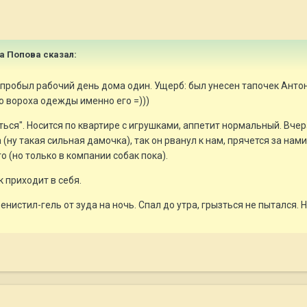
на Попова сказал:
пробыл рабочий день дома один. Ущерб: был унесен тапочек Антона
о вороха одежды именно его =)))
ться". Носится по квартире с игрушками, аппетит нормальный. Вчер
(ну такая сильная дамочка), так он рванул к нам, прячется за нам
его (но только в компании собак пока).
 приходит в себя.
нистил-гель от зуда на ночь. Спал до утра, грызться не пытался. Н