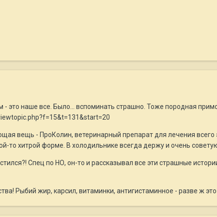
 это наше все. Было... вспоминать страшно. Тоже породная примоч
viewtopic.php?f=15&t=131&start=20
щая вещь - ПроКолин, ветеринарный препарат для лечения всего эт
ой-то хитрой форме. В холодильнике всегда держу и очень советую
тился?! Спец по НО, он-то и рассказывал все эти страшные истори
тва! Рыбий жир, карсил, витаминки, антигистаминное - разве ж это