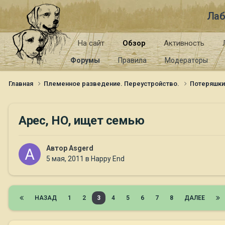
Лаб
На сайт
Обзор
Активность
Форумы
Правила
Модераторы
Главная
Племенное разведение. Переустройство.
Потеряшк
Арес, НО, ищет семью
Автор
Asgerd
5 мая, 2011
в
Happy End
НАЗАД
1
2
3
4
5
6
7
8
ДАЛЕЕ