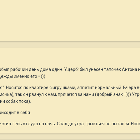
был рабочий день дома один. Ущерб: был унесен тапочек Антона на 
дежды именно его =)))
я". Носится по квартире с игрушками, аппетит нормальный. Вчера 
очка), так он рванул к нам, прячется за нами (добрый знак =))) Утр
ии собак пока).
иходит в себя.
тил-гель от зуда на ночь. Спал до утра, грызться не пытался. Наве