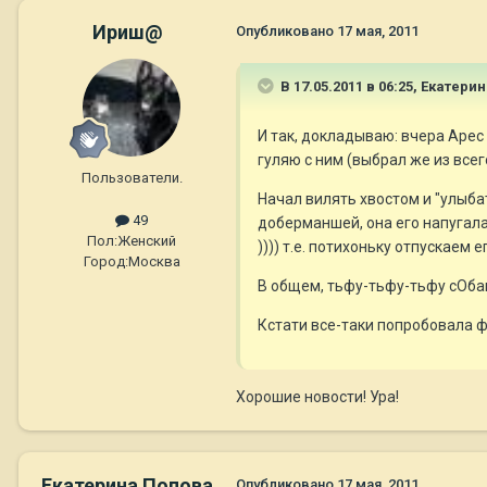
Ириш@
Опубликовано
17 мая, 2011
В 17.05.2011 в 06:25, Екатери
И так, докладываю: вчера Арес 
гуляю с ним (выбрал же из всег
Пользователи.
Начал вилять хвостом и "улыба
49
доберманшей, она его напугала 
Пол:
Женский
)))) т.е. потихоньку отпускаем 
Город:
Москва
В общем, тьфу-тьфу-тьфу сОбак
Кстати все-таки попробовала фе
Хорошие новости! Ура!
Екатерина Попова
Опубликовано
17 мая, 2011