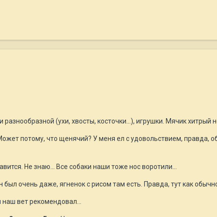
 разнообразной (ухи, хвосты, косточки...), игрушки. Мячик хитрый
Может потому, что щенячий? У меня ел с удовольствием, правда, о
ится. Не знаю... Все собаки наши тоже нос воротили...
он был очень даже, ягненок с рисом там есть. Правда, тут как обычн
 наш вет рекомендовал...